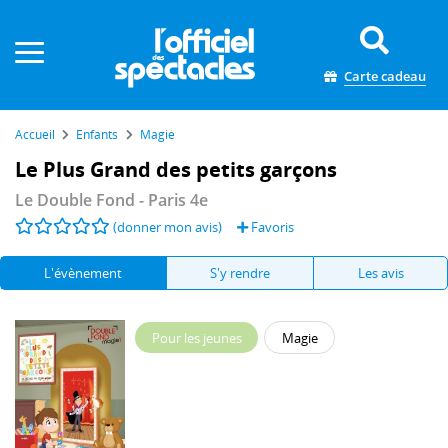
Panneau de gestion des cookies
Carte cadeau
Accueil
Enfants
Magie
Le Plus Grand des petits garçons
Le Double Fond
- Paris 4e
(donner mon avis)
Favoris
L'évènement
S'y rendre
Les avis
Pour les jeunes
Magie