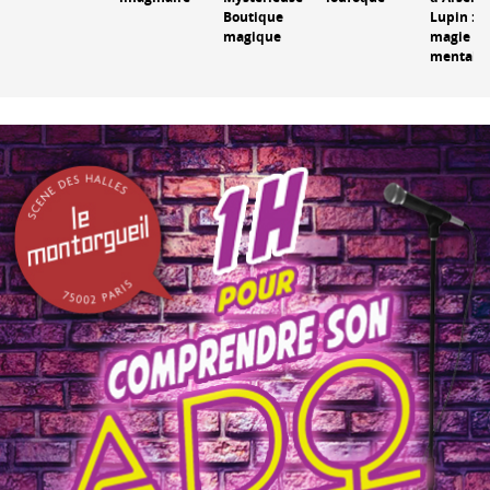
Boutique
Lupin : e
magique
magie et
mentali