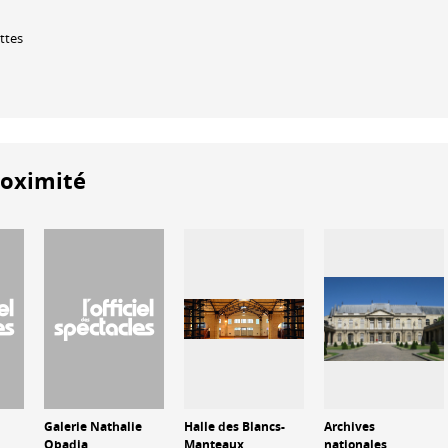
ettes
roximité
Galerie Nathalie
Halle des Blancs-
Archives
Obadia
Manteaux
nationales