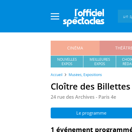
Panneau de gestion des cookies
CINÉMA
THÉÂTR
NOUVELLES
MEILLEURES
CHOIX
EXPOS
EXPOS
RÉDA
Accueil
Musées, Expositions
Cloître des Billettes
24 rue des Archives - Paris 4e
Le programme
1 événement programmé 