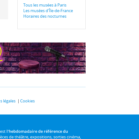
Tous les musées à Paris
Les musées d'Île-de-France
Horaires des nocturnes
 légales
Cookies
 est
l'hebdomadaire de référence du
ièces de théâtre, expositions, sorties cinéma,