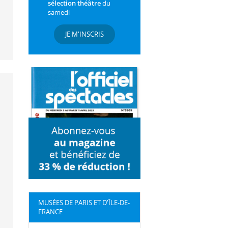
sélection théâtre
du
samedi
JE M'INSCRIS
MUSÉES DE PARIS ET D'ÎLE-DE-
FRANCE