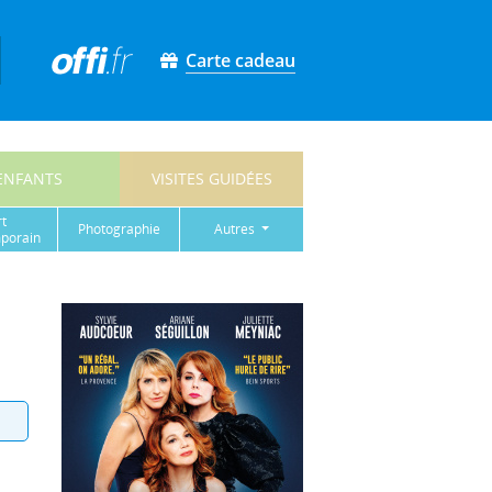
Carte cadeau
ENFANTS
VISITES GUIDÉES
rt
photographie
autres
porain