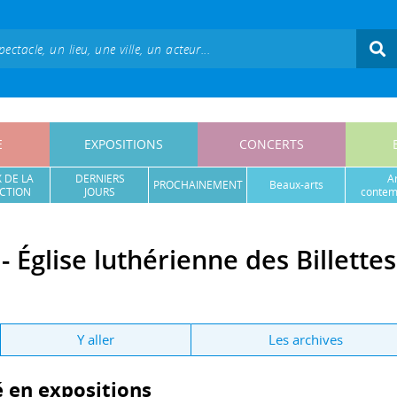
E
EXPOSITIONS
CONCERTS
 DE LA
DERNIERS
a
PROCHAINEMENT
beaux-arts
CTION
JOURS
contem
 - Église luthérienne des Billettes
Y aller
Les archives
en expositions