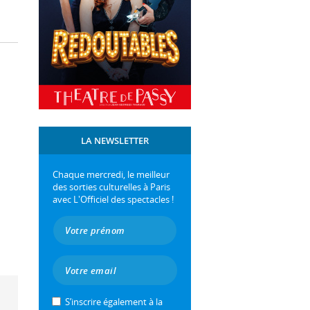
LA NEWSLETTER
Chaque mercredi, le meilleur
des sorties culturelles à Paris
avec L'Officiel des spectacles !
S’inscrire également à la