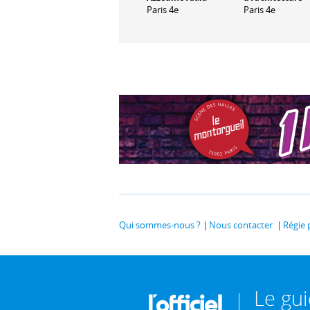
Paris 4e
Paris 4e
Qui sommes-nous ?
Nous contacter
Régie 
Le gu