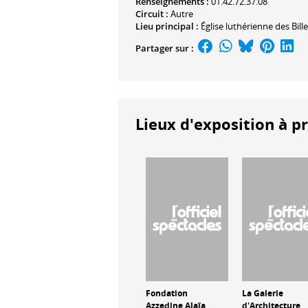
Renseignements :
01.42.72.37.08
Circuit :
Autre
Lieu principal :
Église luthérienne des Bill
Partager sur :
Lieux d'exposition à p
Fondation
La Galerie
Azzedine Alaïa
d'Architecture