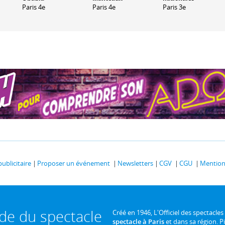
Paris 4e
Paris 4e
Paris 3e
publicitaire
Proposer un événement
Newsletters
CGV
CGU
Mentions
ide du spectacle
Créé en 1946, L'Officiel des spectacles
spectacle à Paris
et dans sa région. P