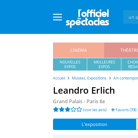
Panneau de gestion des cookies
CINÉMA
THÉÂTR
NOUVELLES
MEILLEURES
CHOIX
EXPOS
EXPOS
RÉDA
Accueil
Musées, Expositions
Art contempor
Leandro Erlich
Grand Palais
- Paris 8e
(voir les avis)
Favoris (
73
)
L'exposition