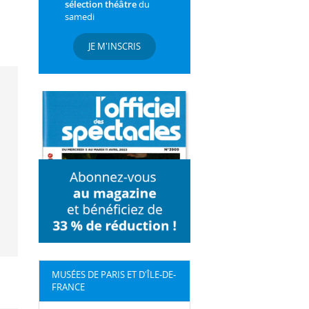
sélection théâtre
du
samedi
JE M'INSCRIS
MUSÉES DE PARIS ET D'ÎLE-DE-
FRANCE