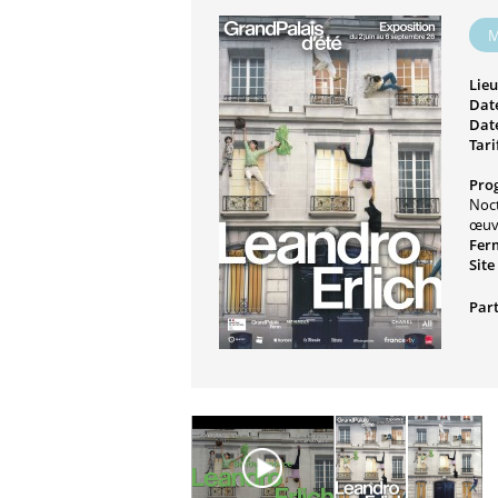
M
Lieu
Date
Date
Tari
Pro
Noct
œuvr
Fer
Site
Part