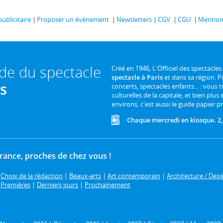
publicitaire
Proposer un événement
Newsletters
CGV
CGU
Mentions
ide du spectacle
Créé en 1946, L'Officiel des spectacles
spectacle à Paris
et dans sa région. P
is
concerts, spectacles enfants... : vous t
culturelles de la capitale, et bien plus
environs, c'est aussi le guide papier pr
Chaque mercredi en kiosque. 2,
France, proches de chez vous !
|
Choix de la rédaction
|
Beaux-arts
|
Art contemporain
|
Architecture / Desi
|
Premières
|
Derniers jours
|
Prochainement