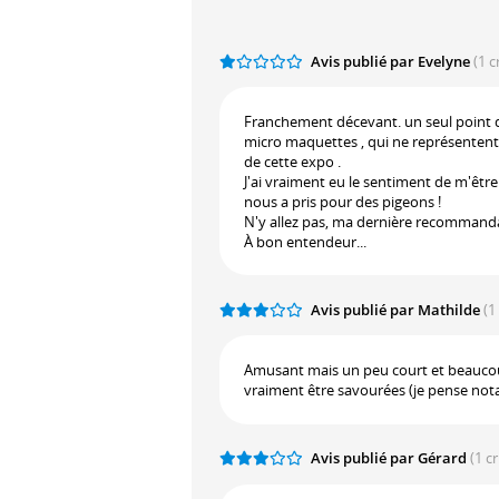
Avis publié par Evelyne
(1 c
Franchement décevant. un seul point d'i
micro maquettes , qui ne représentent
de cette expo .
J'ai vraiment eu le sentiment de m'être 
nous a pris pour des pigeons !
N'y allez pas, ma dernière recommandati
À bon entendeur...
Avis publié par Mathilde
(1
Amusant mais un peu court et beaucou
vraiment être savourées (je pense n
Avis publié par Gérard
(1 c