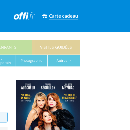
Carte cadeau
ENFANTS
VISITES GUIDÉES
rt
photographie
autres
porain