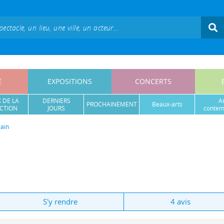
E
EXPOSITIONS
CONCERTS
 DE LA
DERNIERS
a
PROCHAINEMENT
beaux-arts
CTION
JOURS
contem
ain
S'y rendre
4 avis