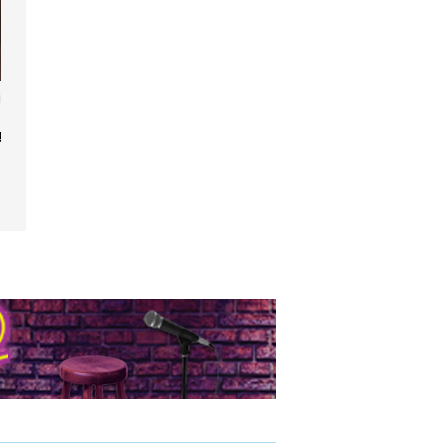
ine Curnier
in, Virages
ges