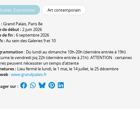
usées, Expositions
Art contemporain
 :
Grand Palais
, Paris 8e
 de début :
2 juin 2026
 de fin :
6 septembre 2026
fs :
Au sein des Galeries 9 et 10
grammation
: Du lundi au dimanche 10h-20h (dernière entrée à 19h).
urne le vendredi jsq 22h (dernière entrée à 21h). ATTENTION : certaines
es peuvent nécessiter un temps d’attente
metures :
Lieu fermé le lundi, le 1 mai, le 14 juillet, le 25 décembre
 web
:
www.grandpalais.fr
ager sur :