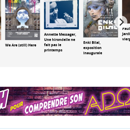
Paul
Jard
Annette Messager,
vier
Une hirondelle ne
Enki Bilal,
fait pas le
We Are (still) Here
exposition
printemps
inaugurale