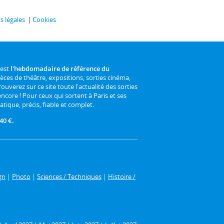
 légales
Cookies
 est
l'hebdomadaire de référence du
ièces de théâtre, expositions, sorties cinéma,
rouverez sur ce site toute l'actualité des sorties
 encore ! Pour ceux qui sortent à Paris et ses
atique, précis, fiable et complet.
40 €.
gn
|
Photo
|
Sciences / Techniques
|
Histoire /