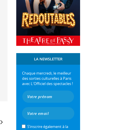
LA NEWSLETTER
Chaque mercredi, le meilleur
des sorties culturelles à Paris
avec L'Officiel des spectacles !
S’inscrire également à la