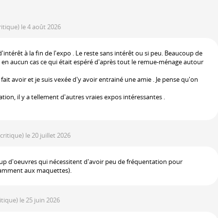
ritique)
le 4 août 2026
ntérêt à la fin de l'expo . Le reste sans intérêt ou si peu. Beaucoup de
 en aucun cas ce qui était espéré d'après tout le remue-ménage autour
fait avoir et je suis vexée d'y avoir entrainé une amie . Je pense qu'on
on, il y a tellement d'autres vraies expos intéressantes .
 critique)
le 20 juillet 2026
p d'oeuvres qui nécessitent d'avoir peu de fréquentation pour
otamment aux maquettes).
ritique)
le 25 juin 2026