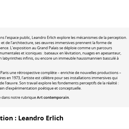
ans l'espace public, Leandro Erlich explore les mécanismes de la perception.
ture et de l'architecture, ses œuvres immersives prennent la forme de
présence. L'exposition au Grand Palais se déploie comme un parcours
numentales et iconiques : bateaux en lévitation, nuages en apesanteur,
n labyrinthes infinis, ou encore un immeuble haussmannien basculé à
 Paris une rétrospective complète – enrichie de nouvelles productions –
es en 1973, l'artiste est célèbre pour ses installations immersives qui
de l’œuvre. Son travail explore les fondements perceptifs de la réalité :
rain d’expérimentation poétique et conceptuelle.
e dans notre rubrique
Art contemporain
.
tion : Leandro Erlich