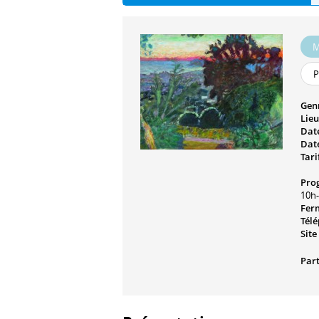
M
P
Gen
Lieu
Date
Date
Tari
Pro
10h-
Fer
Tél
Site
Part