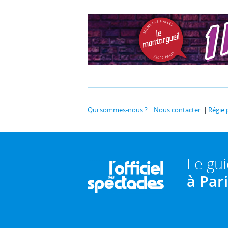
Qui sommes-nous ?
Nous contacter
Régie 
Le gu
à Par