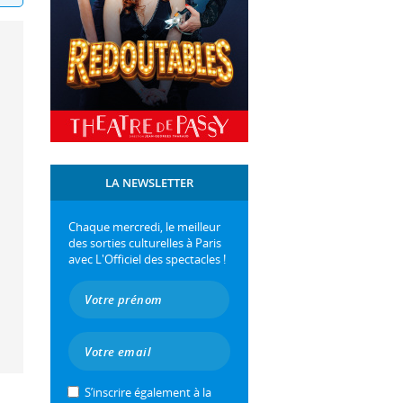
LA NEWSLETTER
Chaque mercredi, le meilleur
des sorties culturelles à Paris
avec L'Officiel des spectacles !
S’inscrire également à la