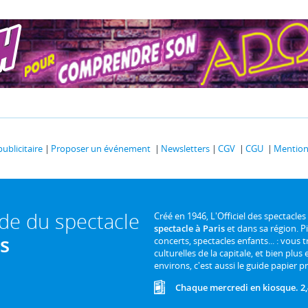
publicitaire
Proposer un événement
Newsletters
CGV
CGU
Mentions
ide du spectacle
Créé en 1946, L'Officiel des spectacles
spectacle à Paris
et dans sa région. P
is
concerts, spectacles enfants... : vous t
culturelles de la capitale, et bien plus
environs, c'est aussi le guide papier pr
Chaque mercredi en kiosque. 2,