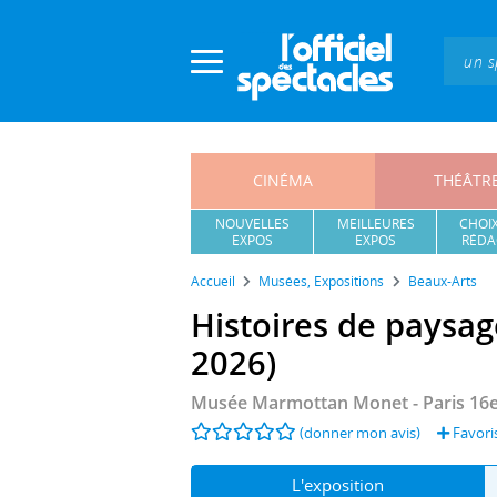
Panneau de gestion des cookies
CINÉMA
THÉÂTR
NOUVELLES
MEILLEURES
CHOIX
EXPOS
EXPOS
RÉDA
Accueil
Musées, Expositions
Beaux-Arts
Histoires de paysa
2026)
Musée Marmottan Monet
- Paris 16
(donner mon avis)
Favoris
L'exposition