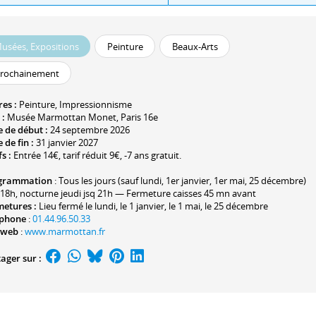
usées, Expositions
Peinture
Beaux-Arts
rochainement
res :
Peinture
,
Impressionnisme
 :
Musée Marmottan Monet
, Paris 16e
 de début :
24 septembre 2026
 de fin :
31 janvier 2027
fs :
Entrée 14€, tarif réduit 9€, -7 ans gratuit.
grammation
: Tous les jours (sauf lundi, 1er janvier, 1er mai, 25 décembre)
18h, nocturne jeudi jsq 21h — Fermeture caisses 45 mn avant
metures :
Lieu fermé le lundi, le 1 janvier, le 1 mai, le 25 décembre
éphone
:
01.44.96.50.33
 web
:
www.marmottan.fr
ager sur :