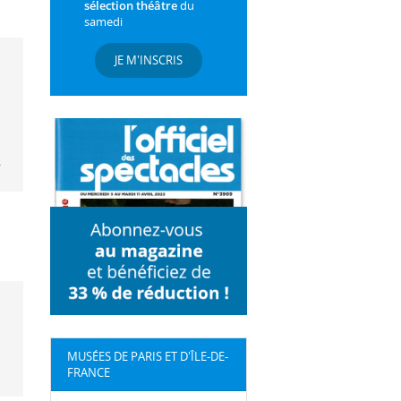
sélection théâtre
du
samedi
JE M'INSCRIS
.
MUSÉES DE PARIS ET D'ÎLE-DE-
FRANCE