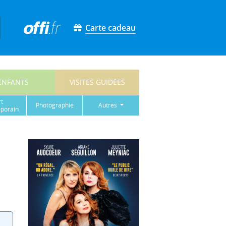
Carte cadeau
ENFANTS
VISITES GUIDÉES
rt
photographie
autres
porain