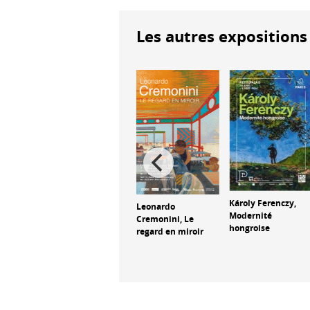
Les autres expositions 
Giovanni
Károly Ferenczy,
Leonardo
Segantini (1858-
Modernité
750-
Cremonini, Le
1899), « Je veux
hongroise
regard en miroir
voir mes
montagnes »