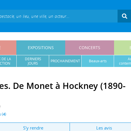
E
EXPOSITIONS
CONCERTS
 DE LA
DERNIERS
a
PROCHAINEMENT
beaux-arts
CTION
JOURS
contem
ges. De Monet à Hockney (1890-
e
 (
4
)
S'y rendre
Les avis