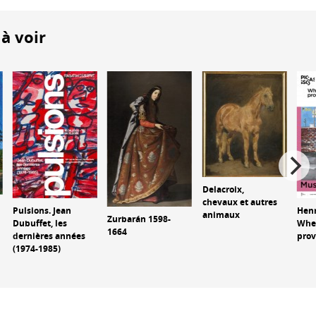
à voir
Delacroix,
chevaux et autres
Pulsions. Jean
Henr
animaux
Zurbarán 1598-
Dubuffet, les
Whe
1664
dernières années
pro
(1974-1985)