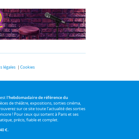
 légales
Cookies
 est
l'hebdomadaire de référence du
ièces de théâtre, expositions, sorties cinéma,
rouverez sur ce site toute l'actualité des sorties
 encore ! Pour ceux qui sortent à Paris et ses
atique, précis, fiable et complet.
40 €.