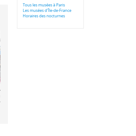
Tous les musées à Paris
Les musées d'Île-de-France
Horaires des nocturnes
y Taylor.
re thoughts
voke