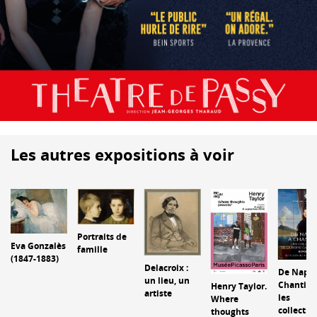
Les autres expositions à voir
Portraits de
Eva Gonzalès
famille
(1847-1883)
Delacroix :
De Naple
un lieu, un
Chantilly
Henry Taylor.
artiste
les
Where
collectio
thoughts