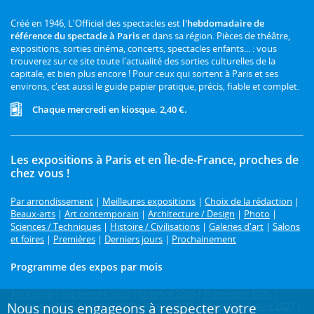
Créé en 1946, L'Officiel des spectacles est
l'hebdomadaire de
référence du spectacle à Paris
et dans sa région. Pièces de théâtre,
expositions, sorties cinéma, concerts, spectacles enfants... : vous
trouverez sur ce site toute l'actualité des sorties culturelles de la
capitale, et bien plus encore ! Pour ceux qui sortent à Paris et ses
environs, c'est aussi le guide papier pratique, précis, fiable et complet.
Chaque mercredi en kiosque. 2,40 €.
Les expositions à Paris et en Île-de-France, proches de
chez vous !
Par arrondissement
|
Meilleures expositions
|
Choix de la rédaction
|
Beaux-arts
|
Art contemporain
|
Architecture / Design
|
Photo
|
Sciences / Techniques
|
Histoire / Civilisations
|
Galeries d'art
|
Salons
et foires
|
Premières
|
Derniers jours
|
Prochainement
Programme des expos par mois
Août 2026
|
Septembre 2026
|
Octobre 2026
|
Novembre 2026
|
Nous nous engageons à respecter votre
Décembre 2026
|
Janvier 2027
|
Février 2027
|
Mars 2027
|
Avril 2027
|