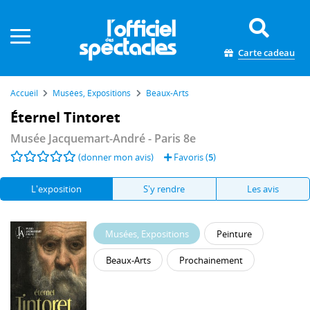
Panneau de gestion des cookies
Carte cadeau
Accueil
Musées, Expositions
Beaux-Arts
Éternel Tintoret
Musée Jacquemart-André
- Paris 8e
(donner mon avis)
Favoris (
5
)
L'exposition
S'y rendre
Les avis
Musées, Expositions
Peinture
Beaux-Arts
Prochainement