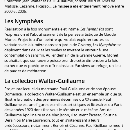
Collection Jean Walter et Paul Guillaume, constituée d'œuvres de
Matisse, Cézanne, Picasso… Le musée a été entièrement rénové entre
2000 et 2006.
Les Nymphéas
Réalisation à la fois monumentale et intime,
Les Nymphéas
sont
l'expression et l'aboutissement de la pensée artistique de Claude
Monet. Projet fou d'un peintre qui voulait explorer toutes les
variations de la lumière dans son jardin de Giverny,
Les Nymphéas
se
déploient dans deux salles ovales et invitent le visiteur à une
contemplation sans fin. Au lendemain de la Grande Guerre, Monet
souhaitait que son œuvre puisse prendre cette dimension à la fois
esthétique et poétique et offrir ainsi aux Parisiens un refuge, un lieu
de paix et de méditation.
La collection Walter-Guillaume
Projet intellectuel du marchand Paul Guillaume et de son épouse
Domenica, la collection Walter-Guillaume est un ensemble unique qui
illustre la création des premières décennies du XXe siècle. Paul
Guillaume est une figure des milieux artistiques et littéraires du Paris
des années 1920 dont il se veut le témoin et le mécène. Ami de
Guillaume Apollinaire et de Max Jacob, il soutient Picasso, Soutine,
Derain ou Marie Laurencin, tout en s'intéressant à leurs
prédécesseurs, notamment Renoir et Cézanne. Paul Guillaume meurt