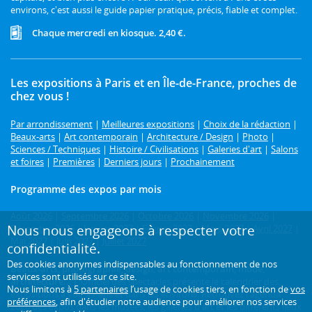
environs, c'est aussi le guide papier pratique, précis, fiable et complet.
Chaque mercredi en kiosque. 2,40 €.
Les expositions à Paris et en Île-de-France, proches de
chez vous !
Par arrondissement
|
Meilleures expositions
|
Choix de la rédaction
|
Beaux-arts
|
Art contemporain
|
Architecture / Design
|
Photo
|
Sciences / Techniques
|
Histoire / Civilisations
|
Galeries d'art
|
Salons
et foires
|
Premières
|
Derniers jours
|
Prochainement
Programme des expos par mois
Août 2026
|
Septembre 2026
|
Octobre 2026
|
Novembre 2026
|
Nous nous engageons à respecter votre
Décembre 2026
|
Janvier 2027
|
Février 2027
|
Mars 2027
|
Avril 2027
|
Mai 2027
|
Juin 2027
|
Juillet 2027
confidentialité.
Des cookies anonymes indispensables au fonctionnement de nos
Beaux-arts, photographie, design, art contemporain, mode,
services sont utilisés sur ce site.
architecture...
L'Officiel des spectacles présente le calendrier des
Nous limitons à
5 partenaires
l’usage de cookies tiers, en fonction de
vos
expositions à voir à Paris et dans les environs. Retrouvez l'agenda
préférences
, afin d'étudier notre audience pour améliorer nos services
2026 des expos dans les musées, les galeries d'art et les différents lieux