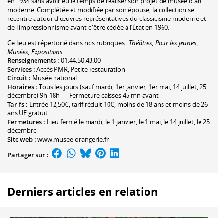
en 1934 sans avoir eu le temps de réaliser son projet de musée d'art
moderne. Complétée et modifiée par son épouse, la collection se
recentre autour d'œuvres représentatives du classicisme moderne et
de l'impressionnisme avant d'être cédée à l’État en 1960.
Ce lieu est répertorié dans nos rubriques :
Théâtres, Pour les jeunes,
Musées, Expositions.
Renseignements :
01.44.50.43.00
Services :
Accès PMR, Petite restauration
Circuit :
Musée national
Horaires :
Tous les jours (sauf mardi, 1er janvier, 1er mai, 14 juillet, 25
décembre) 9h-18h — Fermeture caisses 45 mn avant
Tarifs :
Entrée 12,50€, tarif réduit 10€, moins de 18 ans et moins de 26
ans UE gratuit.
Fermetures :
Lieu fermé le mardi, le 1 janvier, le 1 mai, le 14 juillet, le 25
décembre
Site web :
www.musee-orangerie.fr
Partager sur :
Derniers articles en relation