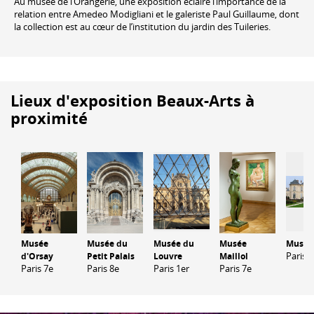
Au musée de l’Orangerie, une exposition éclaire l’importance de la
relation entre Amedeo Modigliani et le galeriste Paul Guillaume, dont
la collection est au cœur de l’institution du jardin des Tuileries.
Lieux d'exposition Beaux-Arts à
proximité
Musée
Musée du
Musée du
Musée
Musée
Paris 7
d'Orsay
Petit Palais
Louvre
Maillol
Paris 7e
Paris 8e
Paris 1er
Paris 7e