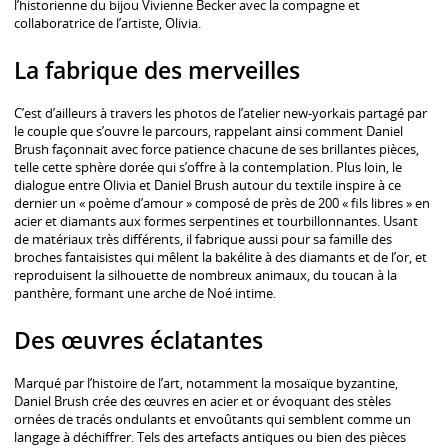
l’historienne du bijou Vivienne Becker avec la compagne et
collaboratrice de l’artiste, Olivia.
La fabrique des merveilles
C’est d’ailleurs à travers les photos de l’atelier new-yorkais partagé par
le couple que s’ouvre le parcours, rappelant ainsi comment Daniel
Brush façonnait avec force patience chacune de ses brillantes pièces,
telle cette sphère dorée qui s’offre à la contemplation. Plus loin, le
dialogue entre Olivia et Daniel Brush autour du textile inspire à ce
dernier un « poème d’amour » composé de près de 200 « fils libres » en
acier et diamants aux formes serpentines et tourbillonnantes. Usant
de matériaux très différents, il fabrique aussi pour sa famille des
broches fantaisistes qui mêlent la bakélite à des diamants et de l’or, et
reproduisent la silhouette de nombreux animaux, du toucan à la
panthère, formant une arche de Noé intime.
Des œuvres éclatantes
Marqué par l’histoire de l’art, notamment la mosaïque byzantine,
Daniel Brush crée des œuvres en acier et or évoquant des stèles
ornées de tracés ondulants et envoûtants qui semblent comme un
langage à déchiffrer. Tels des artefacts antiques ou bien des pièces