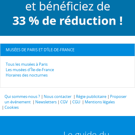
MUSÉES DE PARIS ET D'ÎLE-DE-FRANCE
Tous les musées à Paris
Les musées d'Île-de-France
Horaires des nocturnes
Qui sommes-nous ?
Nous contacter
Régie publicitaire
Proposer
un événement
Newsletters
CGV
CGU
Mentions légales
Cookies
Le guide du