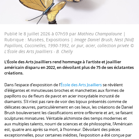
Publié le 8 juillet 2026 à 07h59 par
Mathieu Champalaune
|
Rubrique : Musées, Expositions |
Image Daniel Brush, Nest [Nid]
Papillons, Coccinelles, 1990-1992, or pur, acier, collection privée ©
L'École des Arts Joailliers - B. Chelly
L'École des Arts Joailliers rend hommage à l’artiste et joaillier
américain disparu en 2022, en dévoilant plus de 75 de ses éclatantes
créations.
Dans l’espace d’exposition de l’
École des Arts Joailliers
se révèlent
d’élégantes et minutieuses broches et manchettes aux formes de
papillons ou de fleurs de pavot en acier inoxydable incrusté de
diamants. S’il n’est pas rare de voir des bijoux présentés comme de
délicates œuvres, particulièrement en ces lieux, les créations de Daniel
Brush bouleversent les classifications entre orfèvrerie et art, se faisant
sculptures miniatures. Véritable alchimiste des temps modernes et
aux multiples talents, nourri de sciences et de philosophie, l’Américain
est, quatre ans après sa mort, à l’honneur. Dévoilant des pièces
exceptionnelles, pour certaines inédites, l’exposition a été conçue par