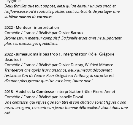
Leygonie
Deux familles que tout oppose, ainsi qu'un éditeur un peu snob et
l'influenceuse qu'il souhaite publier, sont contraints de partager une
sublime maison de vacances.
2022
-
Menteur
: interprétation
Comédie / France / Réalisé par Olivier Baroux
Jérôme est un menteur compulsif. Sa famille et ses amis ne supportent
plus ses mensonges quotidiens.
2022
-
Jumeaux mais pas trop !
: interprétation (rôle : Grégoire
Beaulieu)
Comédie / France / Réalisé par Olivier Ducray, Wilfried Méance
Trente-trois ans après leur naissance, deux jumeaux découvrent
l’existence l’un de l’autre. Pour Grégoire et Anthony, la surprise est
d’autant plus grande que l’un est blanc, l’autre noir !
2018
-
Abdel et la Comtesse
: interprétation (rôle : Pierre-Anne)
Comédie / France / Réalisé par Isabelle Doval
Une comtesse, qui refuse que son titre et son château soient légués à son
neveu arrogant, rencontre un jeune homme débrouillard vivant dans une
cité.