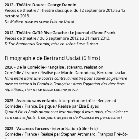
2013 -
Théâtre Douze
:
George Dandin
Pièces de théâtre / Théâtre classique, du 12 septembre 2013 au 12
octobre 2013.
De Molière, mise en scène Étienne Durot
.
2012 -
Théâtre Gaîté Rive Gauche
:
Le Journal d'Anne Frank
Pièces de théâtre / du 5 septembre 2012 au 31 mars 2013.
D'Éric-Emmanuel Schmitt, mise en scène Steve Suissa
.
Filmographie de Bertrand Usclat (6 films)
2026
-
De la Comédie-Française
: scénario, réalisation
Comédie / France / Réalisé par Martin Darondeau, Bertrand Usclat
Nina entre dans une course contre la montre pour sauver sa première
mise en scène à la Comédie-Française : dans l'agitation des dernières
répétitions, rien ne se passe comme prévu.
2025
-
Avec ou sans enfants
: interprétation (rôle : Benjamin)
Comédie / France, Belgique / Réalisé par Elsa Blayau
Quand Pio et Anaïs annoncent leur mariage à leurs amis, c'est clair : ce
sera sans enfants. Trois jours de fête et de Prosecco en perspective !
2025
-
Vacances forcées
: interprétation (rôle : Eric)
Comédie / France / Réalisé par Stephan Archinard, François Prévôt-