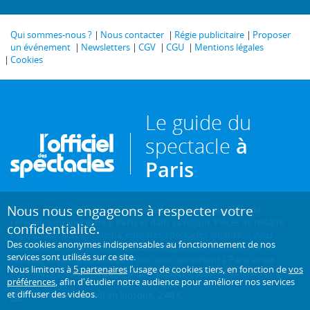
Qui sommes-nous ?
Nous contacter
Régie publicitaire
Proposer
un événement
Newsletters
CGV
CGU
Mentions légales
Cookies
Le guide du
spectacle
à
Paris
Nous nous engageons à respecter votre
Créé en 1946, L'Officiel des spectacles est
l'hebdomadaire de
référence du spectacle à Paris
et dans sa région. Pièces de théâtre,
confidentialité.
expositions, sorties cinéma, concerts, spectacles enfants... : vous
Des cookies anonymes indispensables au fonctionnement de nos
trouverez sur ce site toute l'actualité des sorties culturelles de la
services sont utilisés sur ce site.
capitale, et bien plus encore ! Pour ceux qui sortent à Paris et ses
Nous limitons à
5 partenaires
l’usage de cookies tiers, en fonction de
vos
environs, c'est aussi le guide papier pratique, précis, fiable et complet.
préférences
, afin d'étudier notre audience pour améliorer nos services
et diffuser des vidéos.
Chaque mercredi en kiosque. 2,40 €.