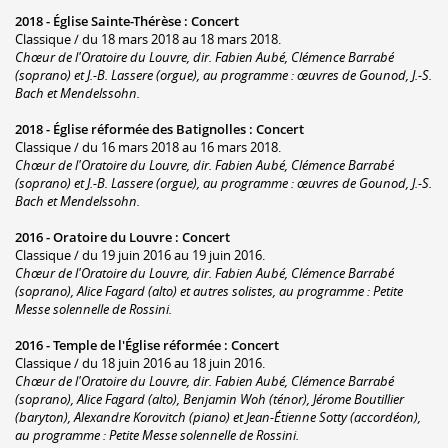
2018 -
Église Sainte-Thérèse
:
Concert
Classique / du 18 mars 2018 au 18 mars 2018.
Chœur de l'Oratoire du Louvre, dir. Fabien Aubé, Clémence Barrabé
(soprano) et J.-B. Lassere (orgue), au programme : œuvres de Gounod, J.-S.
Bach et Mendelssohn.
2018 -
Église réformée des Batignolles
:
Concert
Classique / du 16 mars 2018 au 16 mars 2018.
Chœur de l'Oratoire du Louvre, dir. Fabien Aubé, Clémence Barrabé
(soprano) et J.-B. Lassere (orgue), au programme : œuvres de Gounod, J.-S.
Bach et Mendelssohn.
2016 -
Oratoire du Louvre
:
Concert
Classique / du 19 juin 2016 au 19 juin 2016.
Chœur de l'Oratoire du Louvre, dir. Fabien Aubé, Clémence Barrabé
(soprano), Alice Fagard (alto) et autres solistes, au programme : Petite
Messe solennelle de Rossini.
2016 -
Temple de l'Église réformée
:
Concert
Classique / du 18 juin 2016 au 18 juin 2016.
Chœur de l'Oratoire du Louvre, dir. Fabien Aubé, Clémence Barrabé
(soprano), Alice Fagard (alto), Benjamin Woh (ténor), Jérome Boutillier
(baryton), Alexandre Korovitch (piano) et Jean-Étienne Sotty (accordéon),
au programme : Petite Messe solennelle de Rossini.