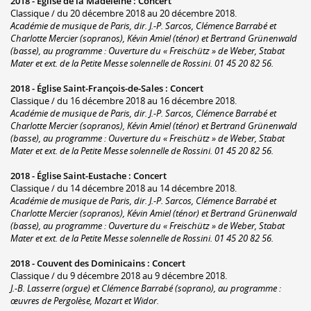
2018 -
Église de la Madeleine
:
Concert
Classique / du 20 décembre 2018 au 20 décembre 2018.
Académie de musique de Paris, dir. J.-P. Sarcos, Clémence Barrabé et
Charlotte Mercier (sopranos), Kévin Amiel (ténor) et Bertrand Grünenwald
(basse), au programme : Ouverture du « Freischütz » de Weber, Stabat
Mater et ext. de la Petite Messe solennelle de Rossini. 01 45 20 82 56.
2018 -
Église Saint-François-de-Sales
:
Concert
Classique / du 16 décembre 2018 au 16 décembre 2018.
Académie de musique de Paris, dir. J.-P. Sarcos, Clémence Barrabé et
Charlotte Mercier (sopranos), Kévin Amiel (ténor) et Bertrand Grünenwald
(basse), au programme : Ouverture du « Freischütz » de Weber, Stabat
Mater et ext. de la Petite Messe solennelle de Rossini. 01 45 20 82 56.
2018 -
Église Saint-Eustache
:
Concert
Classique / du 14 décembre 2018 au 14 décembre 2018.
Académie de musique de Paris, dir. J.-P. Sarcos, Clémence Barrabé et
Charlotte Mercier (sopranos), Kévin Amiel (ténor) et Bertrand Grünenwald
(basse), au programme : Ouverture du « Freischütz » de Weber, Stabat
Mater et ext. de la Petite Messe solennelle de Rossini. 01 45 20 82 56.
2018 -
Couvent des Dominicains
:
Concert
Classique / du 9 décembre 2018 au 9 décembre 2018.
J.-B. Lasserre (orgue) et Clémence Barrabé (soprano), au programme :
œuvres de Pergolèse, Mozart et Widor.