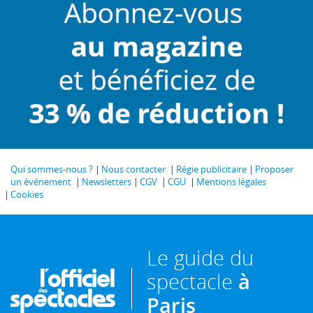
Qui sommes-nous ?
Nous contacter
Régie publicitaire
Proposer
un événement
Newsletters
CGV
CGU
Mentions légales
Cookies
Le guide du
spectacle
à
Paris