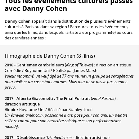
Tous les événements culturels passés
avec Danny Cohen
Danny Cohen
apparaît dans la distribution de plusieurs événements
culturels à Paris ou dans sa région ! Parcourez tous les événements,
ainsi que les films, dans lesquels l'artiste a été programmé(e) au cours
des dernières années :
Filmographie de Danny Cohen (8 films)
2018
-
Gentlemen cambrioleurs
(
King of Thieves
) : direction artistique
Comédie / Royaume-Uni / Réalisé par James Marsh
Voleur renommé, un veuf âgé de 77 ans réunit un groupe de sexagénaires
pour réaliser un casse hors normes. Mais tout ne se passe pas comme
prévu.
2017
-
Alberto Giacometti : The Final Portrait
(
Final Portrait
) :
direction artistique
Biopic / Royaume-Uni / Réalisé par Stanley Tucci
Un écrivain américain, passionné d'art, pose pour son ami, un peintre
célèbre connu pour son caractère colérique et son perfectionnisme
maladif.
2017
-
Désobéissance
(
Disobedience
) : direction artistique