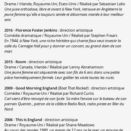
Drame / Irlande, Royaume-Uni, Etats-Unis / Réalisé par Sebastian Lelio
Une juive orthodoxe, libre et vivant à New York, retrouve en Angleterre la
jeune femme qu'elle a toujours aimée et désormais mariée à leur meilleur
ami.
2016
-
Florence Foster Jenkins
: direction artistique
Comédie dramatique / Royaume-Uni / Réalisé par Stephen Frears
En 1944, à New York, une riche héritière qui chante faux veut investir la
salle du Carnegie Hall pour y donner un concert, au grand dam de son
mari.
2015
-
Room
: direction artistique
Drame / Canada, Irlande / Réalisé par Lenny Abrahamson
Une jeune femme est séquestrée avec son fils de 6 ans dans une petite
pièce hermétiquement fermée. Leur geôlier les visite toutes les nuits.
2009
-
Good Morning England
(
Boat That Rocked
) : direction artistique
Comédie / Royaume-Uni / Réalisé par Richard Curtis
Carl vient d’être renvoyé de son lycée. Sa mère l’envoie sur le bateau de son
parrain Quentin., patron de la célèbre Radio Rock, radio pirate en Mer du
Nord.
2006
-
This Is England
: direction artistique
Drame / Royaume-Uni / Réalisé par Shane Meadows
Au cours des années 1980, un gamin de 12 ans se lie avec un groupe de