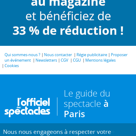
Qui sommes-nous ?
Nous contacter
Régie publicitaire
Proposer
un événement
Newsletters
CGV
CGU
Mentions légales
Cookies
Le guide du
spectacle
à
Paris
Nous nous engageons à respecter votre
Créé en 1946, L'Officiel des spectacles est
l'hebdomadaire de