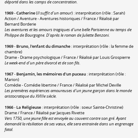
déporté dans les camps de concentration.
1969
-
Catherine
(
Il suffit d'un amour
) : interprétation (rôle : Sarah)
Action / Aventure - Aventures historiques / France / Réalisé par
Bernard Borderie
Les aventures et les amours tragiques d'une belle Parisienne au temps de
Philippe de Bourgogne. D'après le roman de Juliette Benzoni.
1969
-
Bruno, l'enfant du dimanche
: interprétation (rôle : la femme de
chambre)
Drame - Drame psychologique / France / Réalisé par Louis Grospierre
Le week-end d'un père divorcé et de son fils.
1967
-
Benjamin, les mémoires d'un puceau
: interprétation (rôle :
Marion)
Comédie - Comédie libertine / France / Réalisé par Michel Deville
Les premières expériences amoureuses d'un jeune garçon dans le monde
aristocratique du XVIIIe siècle.
1966
-
La Religieuse
: interprétation (rôle : soeur Sainte-Christine)
Drame / France / Réalisé par Jacques Rivette
Vers 1750, une jeune fille est envoyée au couvent contre son gré. Ayant
demandé la résiliation de ses vœux, elle sera entrainée dans un engrenage
fatal.