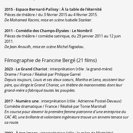
2015 -
Espace Bernard-Palissy
:
À la table de l'éternité
Pièces de théâtre / du 3 février 2015 au 4 février 2015.
De Mohamed Kacimi, mise en scène Isabelle Starkier
.
2011 -
Comédie des Champs-Élysées
:
Le Nombril
Pièces de théâtre / comédie satirique, du 29 janvier 2011 au 12 juin
2011.
De Jean Anouilh, mise en scène Michel Fagadau
.
Filmographie de Francine Bergé (21 films)
2023
-
Le Grand Chariot
: interprétation (rôle : la grand-mère)
Drame / France / Réalisé par Philippe Garrel
Depuis toujours, Louis et ses deux soeurs, Martha et Lena, assistent leur
père, qui dirige le Grand Chariot, un théâtre de marionnettes dont leur
grand-mère a fabriqué toutes les poupées.
2017
-
Numéro une
: interprétation (rôle : Adrienne Postel-Devaux)
Comédie dramatique / France / Réalisé par Tonie Marshall
En course pour devenir la première femme patronne d'une entreprise du
CAC 40, une brillante et volontaire ingénieure trouve un ennemi tenace sur
sa route.
2003
-
À ton image
: interprétation (rôle : la mère de Mathilde)