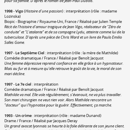
pour sa famille. D'après le roman de Jean-Paul Dubois.
1998
-
Vigo
(
Histoire d'une passion
) : interprétation (rôle : madame
Lozinska)
Biopic - Biographie / Royaume-Uni, France / Réalisé par Julien Temple
Récit de l'histoire d'amour tragique de Jean Vigo, réalisateur de "Zéro de
conduite" et "L'atalante" et de sa compagne Lydu, atteinte comme lui de la
tuberculose. D'après une pièce de Chris Ward et un livre de Paulo Emilio
Salles Gome.
1997
-
Le Septième Ciel
: interprétation (rôle : la mère de Mathilde)
Comédie dramatique / France / Réalisé par Benoît Jacquot
Une femme dépressive reprend confiance en elle grâce à un hypnotiseur.
Mais au fur et à mesure qu'elle retrouve le goût de la vie, le moral de son
mari décline.
1997
-
Le 7e ciel
: interprétation
Comédie dramatique / France / Réalisé par Benoît Jacquot
Mathilde va mal. Elle vole régulièrement, s'évanouit, ne va plus travailler.
Son mari chirurgien ne veut rien voir. Alors Mathilde rencontre un
"docteur" qui l'hypnotise pour la guérir. Effectivement, ça marche.
1993
-
Un crime
: interprétation (rôle : madame Dunand)
Drame / France / Réalisé par Jacques Deray
Un grand avocat lyonnais se heurte à la folie délirante de son jeune client.