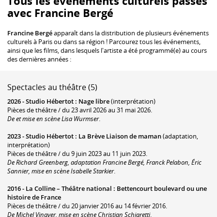
Tous les événements culturels passés
avec Francine Bergé
Francine Bergé
apparaît dans la distribution de plusieurs événements
culturels à Paris ou dans sa région ! Parcourez tous les événements,
ainsi que les films, dans lesquels l'artiste a été programmé(e) au cours
des dernières années :
Spectacles au théâtre (5)
2026 -
Studio Hébertot
:
Nage libre
(interprétation)
Pièces de théâtre / du 23 avril 2026 au 31 mai 2026.
De et mise en scène Lisa Wurmser
.
2023 -
Studio Hébertot
:
La Brève Liaison de maman
(adaptation,
interprétation)
Pièces de théâtre / du 9 juin 2023 au 11 juin 2023.
De Richard Greenberg, adaptation Francine Bergé, Franck Pelabon, Éric
Sannier, mise en scène Isabelle Starkier
.
2016 -
La Colline – Théâtre national
:
Bettencourt boulevard ou une
histoire de France
Pièces de théâtre / du 20 janvier 2016 au 14 février 2016.
De Michel Vinaver, mise en scène Christian Schiaretti
.