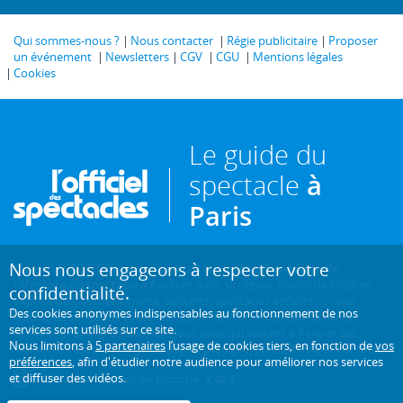
Qui sommes-nous ?
Nous contacter
Régie publicitaire
Proposer
un événement
Newsletters
CGV
CGU
Mentions légales
Cookies
Le guide du
spectacle
à
Paris
Nous nous engageons à respecter votre
Créé en 1946, L'Officiel des spectacles est
l'hebdomadaire de
référence du spectacle à Paris
et dans sa région. Pièces de théâtre,
confidentialité.
expositions, sorties cinéma, concerts, spectacles enfants... : vous
Des cookies anonymes indispensables au fonctionnement de nos
trouverez sur ce site toute l'actualité des sorties culturelles de la
services sont utilisés sur ce site.
capitale, et bien plus encore ! Pour ceux qui sortent à Paris et ses
Nous limitons à
5 partenaires
l’usage de cookies tiers, en fonction de
vos
environs, c'est aussi le guide papier pratique, précis, fiable et complet.
préférences
, afin d'étudier notre audience pour améliorer nos services
et diffuser des vidéos.
Chaque mercredi en kiosque. 2,40 €.