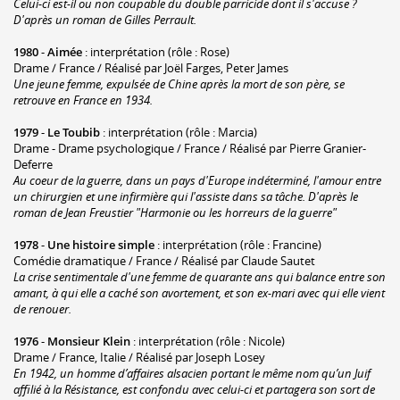
Celui-ci est-il ou non coupable du double parricide dont il s'accuse ?
D'après un roman de Gilles Perrault.
1980
-
Aimée
: interprétation (rôle : Rose)
Drame / France / Réalisé par Joël Farges, Peter James
Une jeune femme, expulsée de Chine après la mort de son père, se
retrouve en France en 1934.
1979
-
Le Toubib
: interprétation (rôle : Marcia)
Drame - Drame psychologique / France / Réalisé par Pierre Granier-
Deferre
Au coeur de la guerre, dans un pays d'Europe indéterminé, l'amour entre
un chirurgien et une infirmière qui l'assiste dans sa tâche. D'après le
roman de Jean Freustier "Harmonie ou les horreurs de la guerre"
1978
-
Une histoire simple
: interprétation (rôle : Francine)
Comédie dramatique / France / Réalisé par Claude Sautet
La crise sentimentale d'une femme de quarante ans qui balance entre son
amant, à qui elle a caché son avortement, et son ex-mari avec qui elle vient
de renouer.
1976
-
Monsieur Klein
: interprétation (rôle : Nicole)
Drame / France, Italie / Réalisé par Joseph Losey
En 1942, un homme d’affaires alsacien portant le même nom qu’un Juif
affilié à la Résistance, est confondu avec celui-ci et partagera son sort de