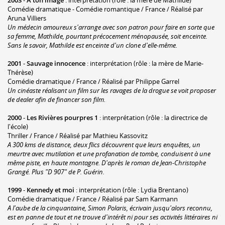
Comédie dramatique - Comédie romantique / France / Réalisé par
Aruna Villiers
Un médecin amoureux s'arrange avec son patron pour faire en sorte que
sa femme, Mathilde, pourtant précocement ménopausée, soit enceinte.
Sans le savoir, Mathilde est enceinte d'un clone d'elle-même.
2001
-
Sauvage innocence
: interprétation (rôle : la mère de Marie-
Thérèse)
Comédie dramatique / France / Réalisé par Philippe Garrel
Un cinéaste réalisant un film sur les ravages de la drogue se voit proposer
de dealer afin de financer son film.
2000
-
Les Rivières pourpres 1
: interprétation (rôle : la directrice de
l'école)
Thriller / France / Réalisé par Mathieu Kassovitz
A 300 kms de distance, deux flics découvrent que leurs enquêtes, un
meurtre avec mutilation et une profanation de tombe, conduisent à une
même piste, en haute montagne. D'après le roman de Jean-Christophe
Grangé. Plus "D 907" de P. Guérin.
1999
-
Kennedy et moi
: interprétation (rôle : Lydia Brentano)
Comédie dramatique / France / Réalisé par Sam Karmann
A l'aube de la cinquantaine, Simon Polaris, écrivain jusqu'alors reconnu,
est en panne de tout et ne trouve d'intérêt ni pour ses activités littéraires ni