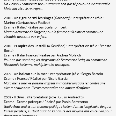
Un « capo » camorriste tire un trait sur son passé pour une vie tranquille.
Mais son vécu le rattrape…
2010
-
Un tigre parmi les singes
(
Gorbaciof
) : interprétation (rôle :
Marino «Gorbatchev» Pacileo)
Drame / Italie / Réalisé par Stefano Incerti
Marino détourne de l’argent pour la femme qu’il aime et entame une
véritable descente aux enfers.
2010
-
L'Empire des Rastelli
(
Il Gioiellino
) : interprétation (rôle : Ernesto
Botta)
Drame / Italie, France / Réalisé par Andrea Molaioli
Pour ne pas sombrer, les dirigeants de l’entreprise Leda, au sommet de
l’économie italienne, multiplient les arnaques.
2009
-
Un balcon sur la mer
: interprétation (rôle : Sergio Bartoli)
Drame / France / Réalisé par Nicole Garcia
Marc mène une vie paisible d’agent immobilier lorsqu’il rencontre une
cliente séduisante. Il croit reconnaître son amour d’enfance.
2008
-
Il Divo
: interprétation (rôle : Giulio Andreotti)
Drame - Drame politique / Réalisé par Paolo Sorrentino
Giulio Andreotti est un homme politique italien dont la longévité a de quoi
laisser perplexe, surtout quant à la nature des moyens mis en œuvre pour
durer aussi longtemps.