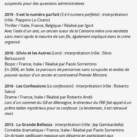
suspendu pour des questions administratives.
2019
-
5 est le numéro parfait
(
5 è il numero perfetto
) : interprétation
(rôle : Peppino Lo Cicero)
Thriller / Italie, France, Belgique / Réalisé par Igort
Avec l'aide d'un ami, un ancien tueur de la Camorra mène une vendetta
sans merci après le meurtre de son fils, également impliqué dans le crime
organisé.
2018
-
Silvio et les Autres
(
Loro
) : interprétation (rôle : Silvio
Berlusconi)
Biopic / France, Italie / Réalisé par Paolo Sorrentino
En 2006, en Italie. Le parcours de personnes sans scrupules et avides de
pouvoir autour d'un ancien et controversé Premier Ministre.
2016
-
Les Confessions
(
Le confessioni
) : interprétation (rôle : Roberto
Salus)
Drame / France, Italie / Réalisé par Roberto Andò
Lors d'un sommet du G8 en Allemagne, le directeur du FMI fait appel à un
prêtre italien mystérieux pour se confesser. Le lendemain, il est retrouvé
mort.
2013
-
La Grande Bellezza
: interprétation (rôle : Jep Gambardella)
Comédie dramatique / France, Italie / Réalisé par Paolo Sorrentino
Un écrivain vieillissant masque son désarroi en participant aux