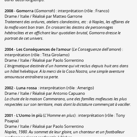
2008
-
Gomorra
(
Gomorrah
) : interprétation (rôle : Franco)
Drame / Italie / Réalisé par Matteo Garrone
Traitement des ordures, ateliers clandestins, etc : à Naples, les affaires de
la mafia vont bon train. En croisant les destins de personnages
hétéroclites et en affichant leur quotidien brutal, Gomorra dresse le
portrait de cet univers.
2004
-
Les Conséquences de l'amour
(
Le Conseguenze dell'amore
) :
interprétation (rôle : Titta Girolamo)
Drame / Italie / Réalisé par Paolo Sorrentino
L'énigmatique destinée d'un homme qui vit reclus depuis huit ans dans
un hôtel helvétique. A la merci de la Cosa Nostra, une simple aventure
amoureuse entraînera sa perte.
2002
-
Luna rossa
: interprétation (rôle : Amerigo)
Drame / Italie / Réalisé par Antonio Capuano
La chute de la maison Cammarano, une des familles mafieuses les plus
respectées sur son territoire, mais dont la dictature commençait à vaciller.
2001
-
L'Uomo in più
(
L'Homme en plus
) : interprétation (rôle : Tony
Pisapia)
Drame / Italie / Réalisé par Paolo Sorrentino
Naples, 1980. Au sommet de leur gloire, un chanteur et un footballeur