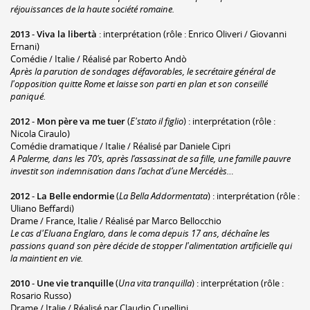
réjouissances de la haute société romaine.
2013
-
Viva la libertà
: interprétation (rôle : Enrico Oliveri / Giovanni
Ernani)
Comédie / Italie / Réalisé par Roberto Andò
Après la parution de sondages défavorables, le secrétaire général de
l'opposition quitte Rome et laisse son parti en plan et son conseillé
paniqué.
2012
-
Mon père va me tuer
(
E'stato il figlio
) : interprétation (rôle :
Nicola Ciraulo)
Comédie dramatique / Italie / Réalisé par Daniele Cipri
A Palerme, dans les 70’s, après l‘assassinat de sa fille, une famille pauvre
investit son indemnisation dans l’achat d’une Mercédès…
2012
-
La Belle endormie
(
La Bella Addormentata
) : interprétation (rôle :
Uliano Beffardi)
Drame / France, Italie / Réalisé par Marco Bellocchio
Le cas d'Eluana Englaro, dans le coma depuis 17 ans, déchaîne les
passions quand son père décide de stopper l'alimentation artificielle qui
la maintient en vie.
2010
-
Une vie tranquille
(
Una vita tranquilla
) : interprétation (rôle :
Rosario Russo)
Drame / Italie / Réalisé par Claudio Cupellini