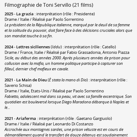
Filmographie de Toni Servillo (21 films)
2025
-
La grazia
: interprétation (rôle : Presidente)
Drame / Italie / Réalisé par Paolo Sorrentino
Le président de la République italienne, marqué par le deuil de sa femme
et la solitude du pouvoir, doit faire face à des décisions cruciales alors que
son mandat touche à sa fin.
2024
-
Lettres siciliennes
(
Iddu
) : interprétation (rôle : Catello)
Drame / France, Italie / Réalisé par Fabio Grassadonia, Antonio Piazza
Sicile, au début des années 2000. Après plusieurs années de prison pour
collusion avec la mafia, un homme politique participe à capturer son
filleul, dernier chef mafieux en cavale.
2021
-
La Main de Dieu
(
È stata la mano di Dio
) : interprétation (rôle :
Saverio Schisa)
Drame / Italie, Etats-Unis / Réalisé par Paolo Sorrentino
Fabietto, adolescent mal dans sa peau, vit avec sa famille excentrique. Son
quotidien est bouleversé lorsque Diego Maradona débarque à Naples et
le...
2021
-
Ariaferma
: interprétation (rôle : Gaetano Gargiuolo)
Drame / Italie / Réalisé par Leonardo Di Costanzo
Accrochée aux montagnes sardes, une prison vétuste est en cours de
démantèlement quand le transfert de douze détenus est soudainement