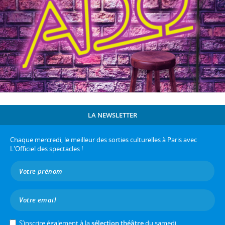
LA NEWSLETTER
Chaque mercredi, le meilleur des sorties culturelles à Paris avec
L'Officiel des spectacles !
S’inscrire également à la
sélection théâtre
du samedi