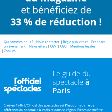
Qui sommes-nous ?
Nous contacter
Régie publicitaire
Proposer
un événement
Newsletters
CGV
CGU
Mentions légales
Cookies
Le guide du
spectacle
à
Paris
Créé en 1946, L'Officiel des spectacles est
l'hebdomadaire de
référence du spectacle à Paris
et dans sa région. Pièces de théâtre,