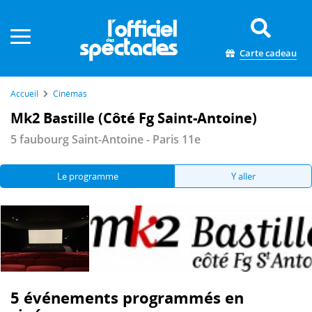
Panneau de gestion des cookies
Carte cadeau
Accueil
Cinémas
Mk2 Bastille (Côté Fg Saint-Antoine)
5 faubourg Saint-Antoine - Paris 11e
Le programme
Y aller
5 événements programmés en