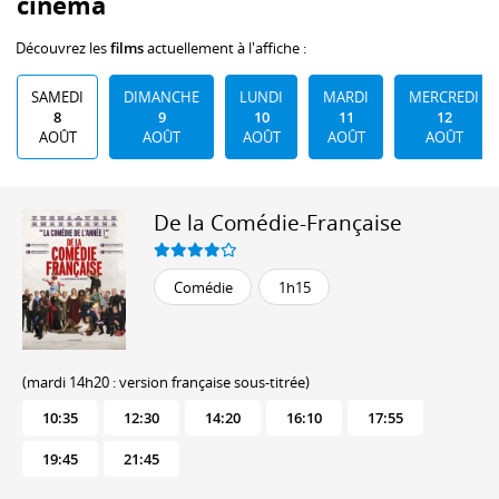
cinéma
Découvrez les
films
actuellement à l'affiche :
SAMEDI
DIMANCHE
LUNDI
MARDI
MERCREDI
8
9
10
11
12
AOÛT
AOÛT
AOÛT
AOÛT
AOÛT
De la Comédie-Française
Comédie
1h15
(mardi 14h20 : version française sous-titrée)
10:35
12:30
14:20
16:10
17:55
19:45
21:45