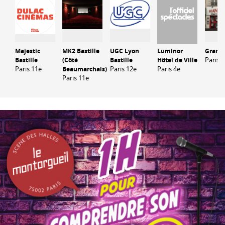
Majestic
MK2 Bastille
UGC Lyon
Luminor
Grand 
Paris 5
Bastille
(Côté
Bastille
Hôtel de Ville
Paris 11e
Paris 12e
Paris 4e
Beaumarchais)
Paris 11e