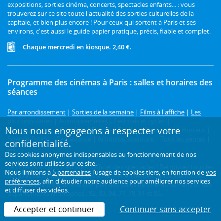
expositions, sorties cinéma, concerts, spectacles enfants... : vous
trouverez sur ce site toute l'actualité des sorties culturelles de la
capitale, et bien plus encore ! Pour ceux qui sortent à Paris et ses
environs, c'est aussi le guide papier pratique, précis, fiable et complet.
Chaque mercredi en kiosque. 2,40 €.
Programme des cinémas à Paris : salles et horaires des
séances
Par arrondissement
|
Sorties de la semaine
|
Films à l'affiche
|
Les
plus populaires
|
Avant-premières
|
Festivals et cycles
|
Nous nous engageons à respecter votre
Prochainement
|
Comédie
|
Drame
|
Thriller
|
Animation
|
Horreur
|
Science-fiction
|
Fantastique
|
Action ou aventure
|
Tous les genres
|
confidentialité.
3D
Des cookies anonymes indispensables au fonctionnement de nos
services sont utilisés sur ce site.
Le cinéma à Paris, c'est sur L'Officiel des spectacles ! Retrouvez tous les
Nous limitons à
5 partenaires
l’usage de cookies tiers, en fonction de
vos
horaires de toutes les séances à Paris et en Île-de-France. Retrouvez
préférences
, afin d'étudier notre audience pour améliorer nos services
également le programme complet des salles de cinéma de Paris et des
et diffuser des vidéos.
départements limitrophes : 92, 93, 94, 77, 78, 91 et 95.
Accepter et continuer
Continuer sans accepter