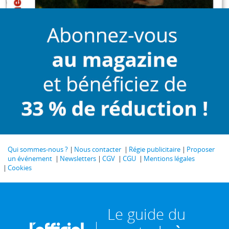
Qui sommes-nous ?
Nous contacter
Régie publicitaire
Proposer
un événement
Newsletters
CGV
CGU
Mentions légales
Cookies
Le guide du