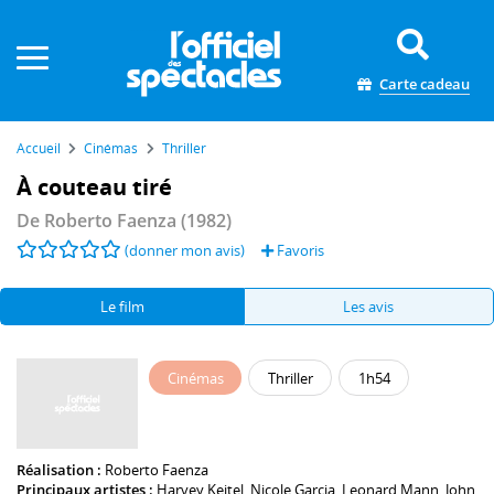
Panneau de gestion des cookies
Carte cadeau
Accueil
Cinémas
Thriller
À couteau tiré
De
Roberto Faenza
(1982)
(donner mon avis)
Favoris
Le film
Les avis
Cinémas
Thriller
1h54
Réalisation :
Roberto Faenza
Principaux artistes :
Harvey Keitel
,
Nicole Garcia
,
Leonard Mann
,
John