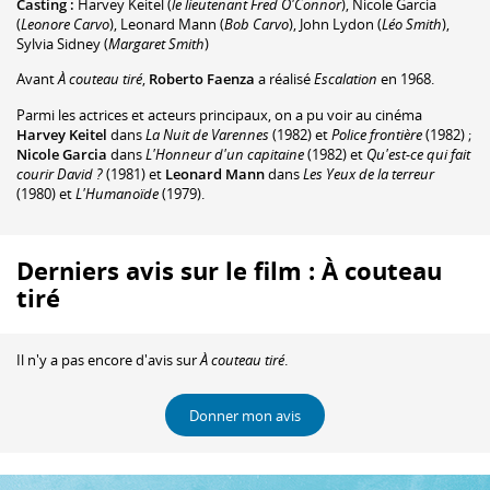
Casting :
Harvey Keitel
(
le lieutenant Fred O'Connor
)
,
Nicole Garcia
(
Leonore Carvo
)
,
Leonard Mann
(
Bob Carvo
)
,
John Lydon
(
Léo Smith
)
,
Sylvia Sidney
(
Margaret Smith
)
Avant
À couteau tiré
,
Roberto Faenza
a réalisé
Escalation
en 1968.
Parmi les actrices et acteurs principaux, on a pu voir au cinéma
Harvey Keitel
dans
La Nuit de Varennes
(1982) et
Police frontière
(1982) ;
Nicole Garcia
dans
L'Honneur d'un capitaine
(1982) et
Qu'est-ce qui fait
courir David ?
(1981) et
Leonard Mann
dans
Les Yeux de la terreur
(1980) et
L'Humanoïde
(1979).
Derniers avis sur le film : À couteau
tiré
Il n'y a pas encore d'avis sur
À couteau tiré
.
Donner mon avis