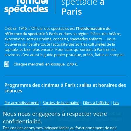
spectacle
à
Paris
Créé en 1946, L'Officiel des spectacles est
l'hebdomadaire de
référence du spectacle à Paris
et dans sa région. Pièces de théâtre,
expositions, sorties cinéma, concerts, spectacles enfants... : vous
trouverez sur ce site toute l'actualité des sorties culturelles de la
capitale, et bien plus encore ! Pour ceux qui sortent à Paris et ses
environs, c'est aussi le guide papier pratique, précis, fiable et complet.
Chaque mercredi en kiosque. 2,40 €.
Programme des cinémas à Paris : salles et horaires des
séances
Par arrondissement
|
Sorties de la semaine
|
Films à l'affiche
|
Les
plus populaires
|
Avant-premières
|
Festivals et cycles
|
Nous nous engageons à respecter votre
Prochainement
|
Comédie
|
Drame
|
Thriller
|
Animation
|
Horreur
|
Science-fiction
|
Fantastique
|
Action ou aventure
|
Tous les genres
|
confidentialité.
3D
Des cookies anonymes indispensables au fonctionnement de nos