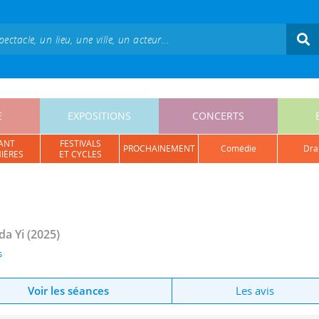
E
EXPOSITIONS
CONCERTS
ANT
FESTIVALS
PROCHAINEMENT
comédie
dr
IÈRES
ET CYCLES
da Yi
(2025)
s
Voir les séances
Les avis