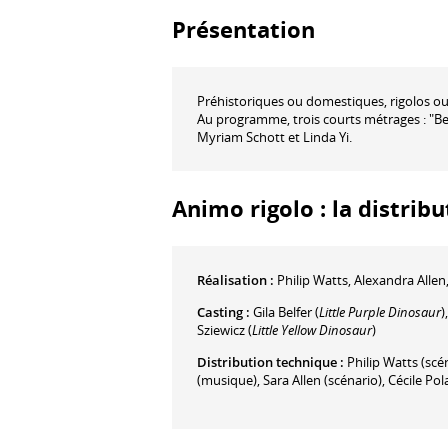
Présentation
Préhistoriques ou domestiques, rigolos ou
Au programme, trois courts métrages : "Bel
Myriam Schott et Linda Yi.
Animo rigolo : la distribu
Réalisation :
Philip Watts
,
Alexandra Allen
Casting :
Gila Belfer
(
Little Purple Dinosaur
)
Sziewicz
(
Little Yellow Dinosaur
)
Distribution technique :
Philip Watts
(scé
(musique)
,
Sara Allen
(scénario)
,
Cécile Pol