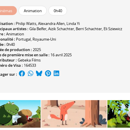
inémas
Animation
0h40
isation :
Philip Watts
,
Alexandra Allen
,
Linda Yi
cipaux artistes :
Gila Belfer
,
Aizik Schachter
,
Berri Schachter
,
Eli Sziewicz
e :
Animation
onalité :
Portugal, Royaume-Uni
ée :
0h40
ée de production :
2025
 de première mise en salle :
16 avril 2025
ributeur :
Gebeka Films
éro de Visa :
164533
ager sur :