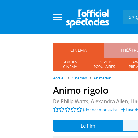
Panneau de gestion des cookies
CINÉMA
THÉÂTR
SORTIES
LES PLUS
AV
CINÉMA
POPULAIRES
PREM
Accueil
Cinémas
Animation
Animo rigolo
De
Philip Watts
,
Alexandra Allen
,
Lin
(donner mon avis)
Favori
Le film