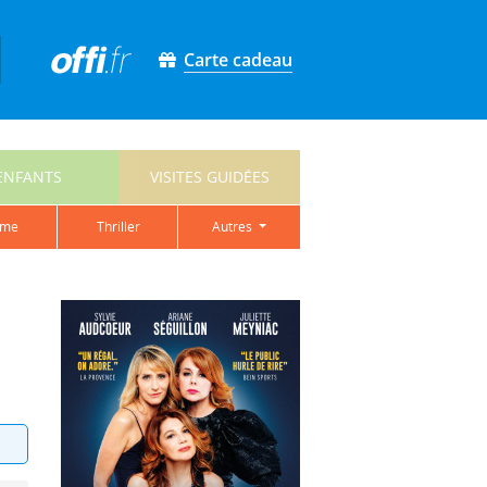
Carte cadeau
ENFANTS
VISITES GUIDÉES
ame
thriller
autres