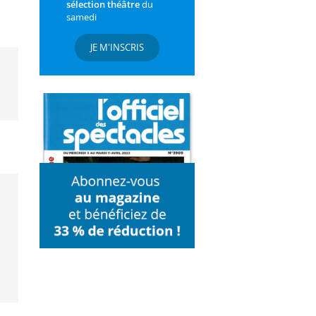
sélection théâtre
du
samedi
JE M'INSCRIS