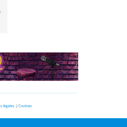
y le hamster
boy
 légales
Cookies