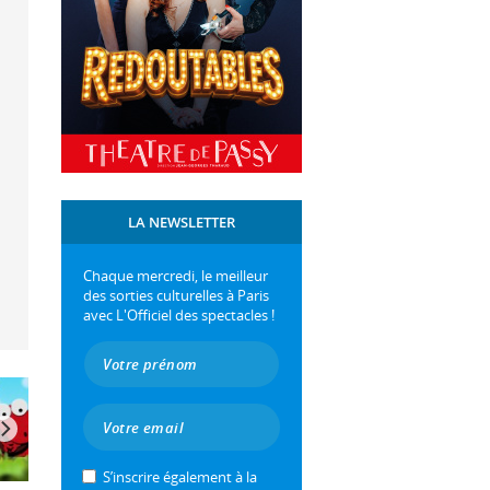
LA NEWSLETTER
Chaque mercredi, le meilleur
des sorties culturelles à Paris
avec L'Officiel des spectacles !
S’inscrire également à la