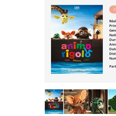
C
Réal
Prin
Genr
Nati
Dur
Ann
Date
Dist
Num
Part