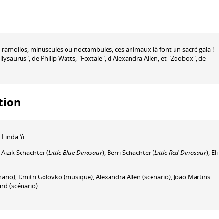
 ramollos, minuscules ou noctambules, ces animaux-là font un sacré gala !
lysaurus", de Philip Watts, "Foxtale", d'Alexandra Allen, et "Zoobox", de
tion
,
Linda Yi
,
Aizik Schachter
(
Little Blue Dinosaur
)
,
Berri Schachter
(
Little Red Dinosaur
)
,
Eli
nario)
,
Dmitri Golovko
(musique)
,
Alexandra Allen
(scénario)
,
João Martins
ard
(scénario)