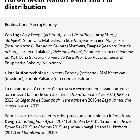
distribution
Réalisation :
Neeraj Pandey
Casting :
Ajay Devgn
(
Krishna
)
,
Tabu
(
Vasudha
)
,
Jimmy Shergill
(
Abhijeet
)
,
Shantanu Maheshwari
(
Krishna jeune
)
,
Saiee Manjrekar
(
Vasudha jeune
)
,
Benedict Garrett
(
Matthew
)
,
Deepak
(
le surveillant de
prison
)
,
Farheen Falak
(
le fidèle musulman
)
,
Sandeep Kumarr
(
l'homme
du JAT
)
,
Usha Saksena
(
la mère de Vasudha
)
,
Dev Raaz
(
un détenu
)
,
Bhupendra Sakalay
(
un détenu
)
Distribution technique :
Neeraj Pandey
(scénario)
,
MM Keeravani
(musique)
,
Sudhir Palsane
(direction artistique)
La musique a été composée par
MM Keeravani
, qui avait composé
auparavant la bande son des films
Chandramukhi 2
en 2023,
RRR
en
2022,
La Légende de Baahubali : 1ère partie
en 2015 et
Eega, la mouche
vengeresse
en 2012.
Parmi les actrices et acteurs principaux, on a pu voir au cinéma
Ajay
Devgn
dans
Singham Again
(2024) et
Bholaa
(2023) ;
Tabu
dans
De De
Pyaar De
(2019) et
Bharat
(2019) et
Jimmy Shergill
dans
Mukkabaaz
(2017) et
Mohabbatein
(2000).