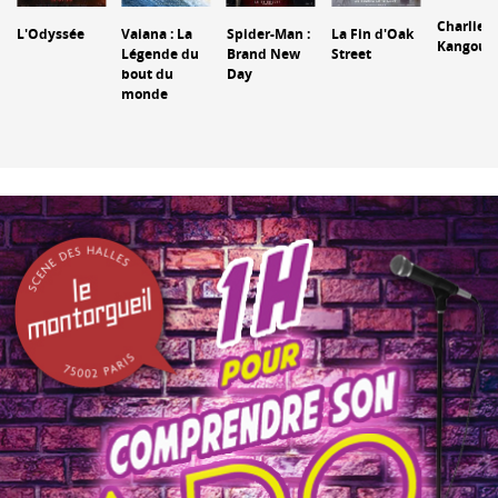
Charlie e
L'Odyssée
Vaiana : La
Spider-Man :
La Fin d'Oak
Kangour
Légende du
Brand New
Street
bout du
Day
monde