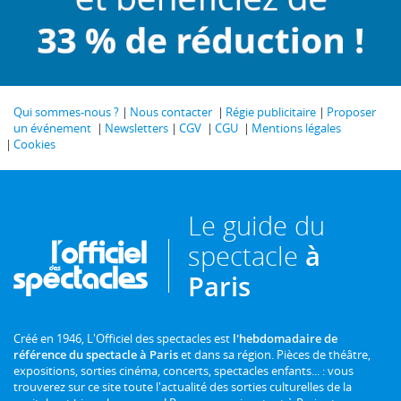
Qui sommes-nous ?
Nous contacter
Régie publicitaire
Proposer
un événement
Newsletters
CGV
CGU
Mentions légales
Cookies
Le guide du
spectacle
à
Paris
Créé en 1946, L'Officiel des spectacles est
l'hebdomadaire de
référence du spectacle à Paris
et dans sa région. Pièces de théâtre,
expositions, sorties cinéma, concerts, spectacles enfants... : vous
trouverez sur ce site toute l'actualité des sorties culturelles de la