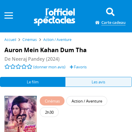
Panneau de gestion des cookies
Carte cadeau
Accueil
Cinémas
Action / Aventure
Auron Mein Kahan Dum Tha
De
Neeraj Pandey
(2024)
(donner mon avis)
Favoris
Le film
Les avis
Cinémas
Action / Aventure
2h30