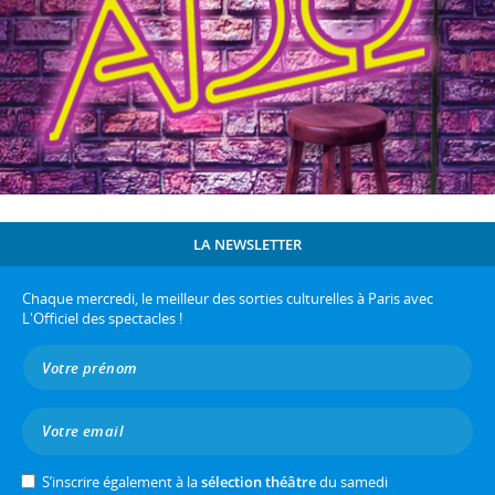
LA NEWSLETTER
Chaque mercredi, le meilleur des sorties culturelles à Paris avec
L'Officiel des spectacles !
S’inscrire également à la
sélection théâtre
du samedi