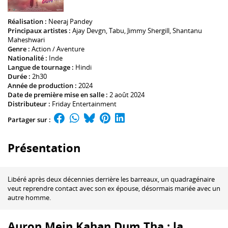
Réalisation :
Neeraj Pandey
Principaux artistes :
Ajay Devgn
,
Tabu
,
Jimmy Shergill
,
Shantanu
Maheshwari
Genre :
Action / Aventure
Nationalité :
Inde
Langue de tournage :
Hindi
Durée :
2h30
Année de production :
2024
Date de première mise en salle :
2 août 2024
Distributeur :
Friday Entertainment
Partager sur :
Présentation
Libéré après deux décennies derrière les barreaux, un quadragénaire
veut reprendre contact avec son ex épouse, désormais mariée avec un
autre homme.
Auron Mein Kahan Dum Tha : la