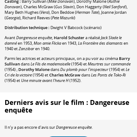
Casting :
Barry Sullivan
(
Mike Donovan
)
,
Dorothy Malone
(
Ruthie
Donovan
)
,
Charles McGraw
(
Gus Slavin
)
,
Don Haggerty
(
Neil Sanford
)
,
Mary Beth Hughes
(
Vera
)
,
Don Beddoe
(
Herman Tate
)
,
Joanne Jordan
(
Georgia
)
,
Richard Reeves
(
Pete Mazurki
)
Distribution technique :
Dwight V Babcock
(scénario)
Avant
Dangereuse enquête
,
Harold Schuster
a réalisé
Jack Slade le
damné
en 1953,
Mon amie Flicka
en 1943,
La Frontière des diamants
en
1940 et
Zanzibar
en 1940.
Parmi les actrices et acteurs principaux, on a pu voir au cinéma
Barry
Sullivan
dans
Le Fils de mademoiselle
(1954) et
Meurtres sur commande
(1954) ;
Dorothy Malone
dans
Du plomb pour l'inspecteur
(1954) et
Le
Cri de la victoire
(1954) et
Charles McGraw
dans
Les Ponts de Toko-Ri
(1954) et
Une minute avant l'heure H
(1952).
Derniers avis sur le film : Dangereuse
enquête
Il n'y a pas encore d'avis sur
Dangereuse enquête
.