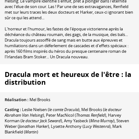
Helsing. Le vampire identifié s'enfuit, prêt à plonger dans l'éternité
avec l'élue de son cour. Las ! Par une de ses extravagances, Renfield
met sur leurs traces les deux docteurs et Harker, ceux-ci ignorant bien
sûr ce qui les attend...
L'horreur et l'humour, les fastes de l'époque victorienne après la
déchéance du château roumain, des gags, de la musique, des bals...
Dracula toujours assoiffé de sang mais en butte aux épreuves et
humiliations dans un déferlement de cascades et d'effets spéciaux :
après 160 films inspirés du héros du presque centenaire roman de
l'Irlandais Bram Stoker... Un Dracula nouveau.
Dracula mort et heureux de l'être : la
distribution
Réalisation :
Mel Brooks
Casting :
Leslie Nielsen
(
le comte Dracula
)
,
Mel Brooks
(
le docteur
Abraham Van Helsing
)
,
Peter MacNicol
(
Thomas Renfield
)
,
Harvey
Korman
(
le docteur Jack Seward
)
,
Amy Yasbeck
(
Mina Murray
)
,
Steven
Weber
(
Jonathan Harker
)
,
Lysette Anthony
(
Lucy Westenra
)
,
Mark
Blankfield
(
Martin
)