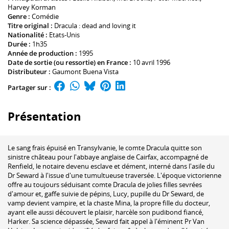
Harvey Korman
Genre :
Comédie
Titre original :
Dracula : dead and loving it
Nationalité :
Etats-Unis
Durée :
1h35
Année de production :
1995
Date de sortie (ou ressortie) en France :
10 avril 1996
Distributeur :
Gaumont Buena Vista
Partager sur :
Présentation
Le sang frais épuisé en Transylvanie, le comte Dracula quitte son
sinistre château pour l'abbaye anglaise de Cairfax, accompagné de
Renfield, le notaire devenu esclave et dément, interné dans l'asile du
Dr Seward à l'issue d'une tumultueuse traversée. L'époque victorienne
offre au toujours séduisant comte Dracula de jolies filles sevrées
d'amour et, gaffe suivie de pépins, Lucy, pupille du Dr Seward, de
vamp devient vampire, et la chaste Mina, la propre fille du docteur,
ayant elle aussi découvert le plaisir, harcèle son pudibond fiancé,
Harker. Sa science dépassée, Seward fait appel à l'éminent Pr Van