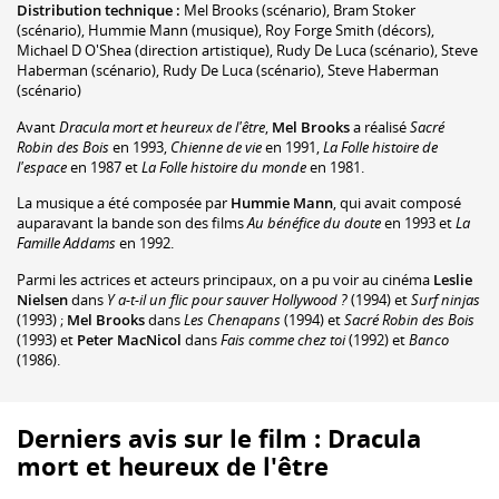
Distribution technique :
Mel Brooks
(scénario)
,
Bram Stoker
(scénario)
,
Hummie Mann
(musique)
,
Roy Forge Smith
(décors)
,
Michael D O'Shea
(direction artistique)
,
Rudy De Luca
(scénario)
,
Steve
Haberman
(scénario)
,
Rudy De Luca
(scénario)
,
Steve Haberman
(scénario)
Avant
Dracula mort et heureux de l'être
,
Mel Brooks
a réalisé
Sacré
Robin des Bois
en 1993,
Chienne de vie
en 1991,
La Folle histoire de
l'espace
en 1987 et
La Folle histoire du monde
en 1981.
La musique a été composée par
Hummie Mann
, qui avait composé
auparavant la bande son des films
Au bénéfice du doute
en 1993 et
La
Famille Addams
en 1992.
Parmi les actrices et acteurs principaux, on a pu voir au cinéma
Leslie
Nielsen
dans
Y a-t-il un flic pour sauver Hollywood ?
(1994) et
Surf ninjas
(1993) ;
Mel Brooks
dans
Les Chenapans
(1994) et
Sacré Robin des Bois
(1993) et
Peter MacNicol
dans
Fais comme chez toi
(1992) et
Banco
(1986).
Derniers avis sur le film : Dracula
mort et heureux de l'être