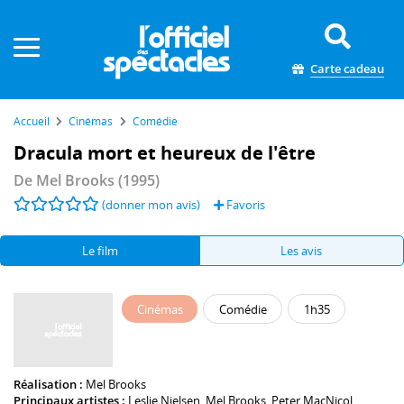
Panneau de gestion des cookies
Carte cadeau
Accueil
Cinémas
Comédie
Dracula mort et heureux de l'être
De
Mel Brooks
(1995)
(donner mon avis)
Favoris
Le film
Les avis
Cinémas
Comédie
1h35
Réalisation :
Mel Brooks
Principaux artistes :
Leslie Nielsen
,
Mel Brooks
,
Peter MacNicol
,