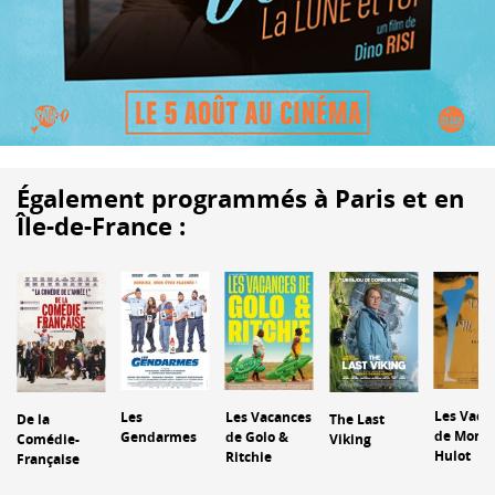
Également programmés à Paris et en
Île-de-France :
Les Vaca
Les
Les Vacances
De la
The Last
de Monsi
Gendarmes
de Golo &
Comédie-
Viking
Hulot
Ritchie
Française