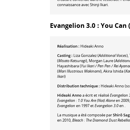
connaissance avec Shinji Ikari.
Evangelion 3.0 : You Can 
Réalisation :
Hideaki Anno
Casting :
Liza Gonzalez
(
Additional Voices
)
,
(
Misato Katsuragi
)
,
Morgan Laure
(
Additiona
Hayashibara
(
Yui Ikari / Pen Pen / Rei Ayan
(
Mari Illustrious Makinami
)
,
Akira Ishida
(
Ka
Ikari
)
Distribution technique :
Hideaki Anno
(sc
Hideaki Anno
a écrit et réalisé
Evangelion 3
Evangelion : 1.0 You Are (Not) Alone
en 2009
Evangelion
en 1997 et
Evangelion 3.0
en .
La musique a été composée par
Shirô Sag
en 2010,
Bleach : The Diamond Dust Rebelli