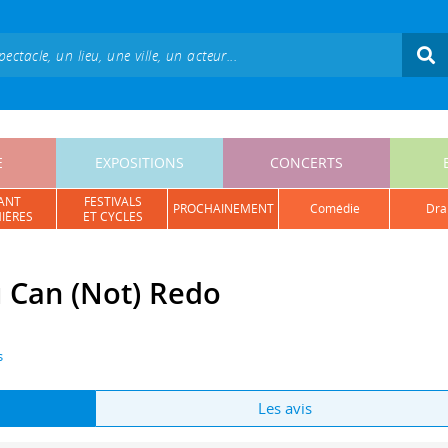
E
EXPOSITIONS
CONCERTS
ANT
FESTIVALS
PROCHAINEMENT
comédie
dr
IÈRES
ET CYCLES
u Can (Not) Redo
s
Les avis