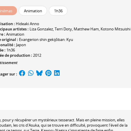
inémas
Animation
1h36
isation :
Hideaki Anno
cipaux artistes :
Liza Gonzalez
,
Terri Doty
,
Matthew Ham
,
Kotono Mitsuishi
e :
Animation
e original :
Evangerion shin gekijôban: Kyu
onalité :
Japon
ée :
1h36
ée de production :
2012
rtissement
ager sur :
 pour y récupérer un mystérieux tesseract. Mais en pleine mission, elles
udain, les cris d'Asuka, qui se trouve en difficulté, provoquent l'éveil de la
nt ce temps, sur Terre, Kaworu Nagisa s'impatiente de faire enfin