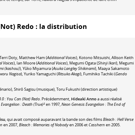
(Not) Redo : la distribution
Terri Doty
,
Matthew Ham
(
Additional Voices
)
,
Kotono Mitsuishi
,
Allison Keith
l Voices
)
,
Ian Moore
(
Additional Voices
)
,
Megumi Ogata
(
Shinji Ikari
)
,
Megumi
ami (kashou)
)
,
Yûko Miyamura
(
Asuka Langley Shikinami
)
,
Maaya Sakamoto
woru Nagisa
)
,
Yuriko Yamaguchi
(
Ritsuko Akagi
)
,
Fumihiko Tachiki
(
Gendo
énario)
,
Shirô Sagisu
(musique)
,
Toru Fukushi
(direction artistique)
.0 : You Can (Not) Redo
. Précédemment,
Hideaki Anno
a aussi réalisé
,
Evangelion : Death (True)²
en 1997,
Neon Genesis Evangelion : The End of
isu
, qui avait composé auparavant la bande son des films
Bleach : Hell Verse
on
en 2007,
Bleach : Memories of Nobody
en 2006 et
Casshern
en 2005.