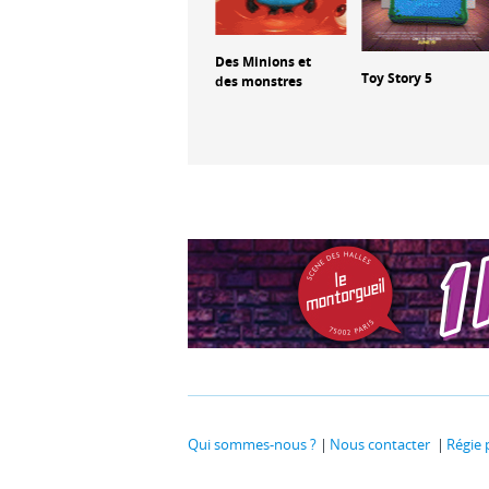
odile
Billy le hamster
Des Minions et
Toy Story 5
cowboy
des monstres
Qui sommes-nous ?
Nous contacter
Régie 