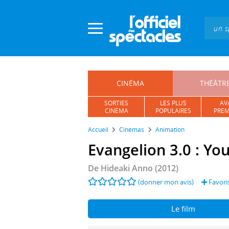
Panneau de gestion des cookies
CINÉMA
THÉÂTR
SORTIES
LES PLUS
AV
CINÉMA
POPULAIRES
PREM
Accueil
Cinémas
Animation
Evangelion 3.0 : Yo
De
Hideaki Anno
(2012)
(donner mon avis)
Favori
Le film