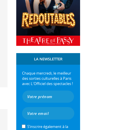
LA NEWSLETTER
Chaque mercredi, le meilleur
des sorties culturelles à Paris
avec L'Officiel des spectacles !
S’inscrire également à la