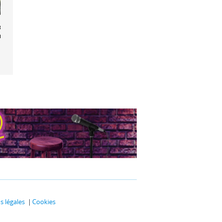
olline aux
elicots
 légales
Cookies