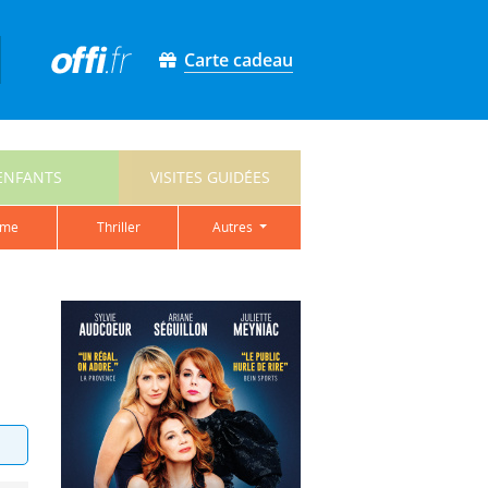
Carte cadeau
ENFANTS
VISITES GUIDÉES
ame
thriller
autres