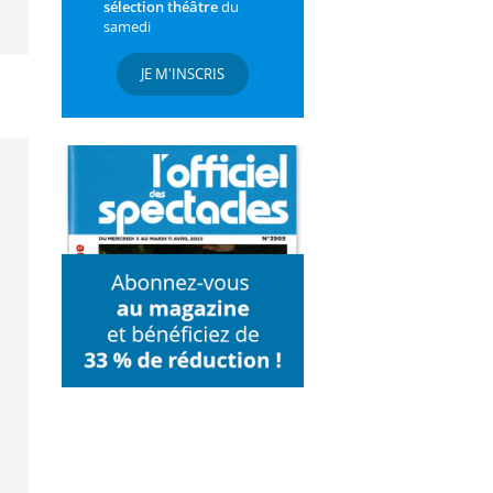
sélection théâtre
du
samedi
JE M'INSCRIS