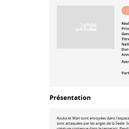
C
Réal
Prin
Genr
Titr
Nati
Dur
Ann
Ave
Part
Présentation
Asuka et Mari sont envoyées dans l'espace,
sont attaquées par les anges de la Seele. So
créature contenue dans le tesseract. Penda