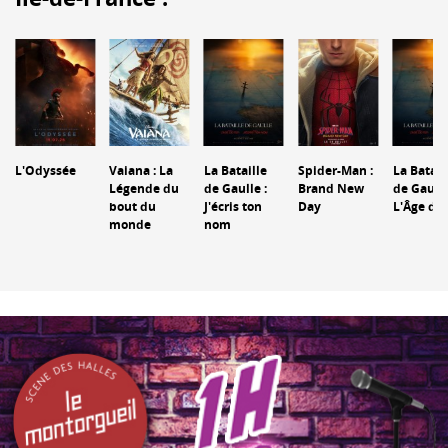
L'Odyssée
Vaiana : La
La Bataille
Spider-Man :
La Batail
Légende du
de Gaulle :
Brand New
de Gaulle
bout du
J'écris ton
Day
L'Âge de 
monde
nom