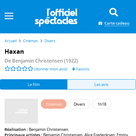
Panneau de gestion des cookies
Carte cadeau
Accueil
Cinémas
Divers
Haxan
De
Benjamin Christensen
(1922)
(donner mon avis)
Favoris
Le film
Les avis
Cinémas
Divers
1h18
Réalisation :
Benjamin Christensen
Principaux artistes :
Benjamin Christensen
,
Alice Frederiksen
,
Emmy