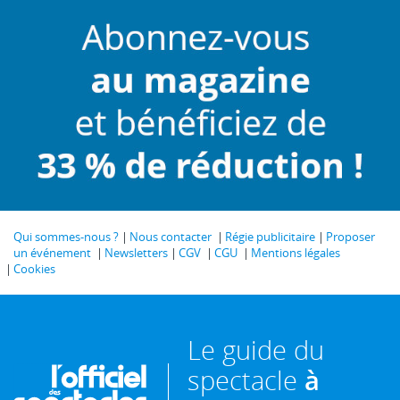
Qui sommes-nous ?
Nous contacter
Régie publicitaire
Proposer
un événement
Newsletters
CGV
CGU
Mentions légales
Cookies
Le guide du
spectacle
à