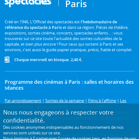
Paris
Créé en 1946, L'Officiel des spectacles est
l'hebdomadaire de
référence du spectacle à Paris
et dans sa région. Pièces de théâtre,
expositions, sorties cinéma, concerts, spectacles enfants... : vous
trouverez sur ce site toute l'actualité des sorties culturelles de la
capitale, et bien plus encore ! Pour ceux qui sortent à Paris et ses
environs, c'est aussi le guide papier pratique, précis, fiable et complet.
Chaque mercredi en kiosque. 2,40 €.
Programme des cinémas à Paris : salles et horaires des
séances
Par arrondissement
|
Sorties de la semaine
|
Films à l'affiche
|
Les
plus populaires
|
Avant-premières
|
Festivals et cycles
|
Nous nous engageons à respecter votre
Prochainement
|
Comédie
|
Drame
|
Thriller
|
Animation
|
Horreur
|
Science-fiction
|
Fantastique
|
Action ou aventure
|
Tous les genres
|
confidentialité.
3D
Des cookies anonymes indispensables au fonctionnement de nos
services sont utilisés sur ce site.
Le cinéma à Paris, c'est sur L'Officiel des spectacles ! Retrouvez tous les
Nous limitons à
5 partenaires
l’usage de cookies tiers, en fonction de
vos