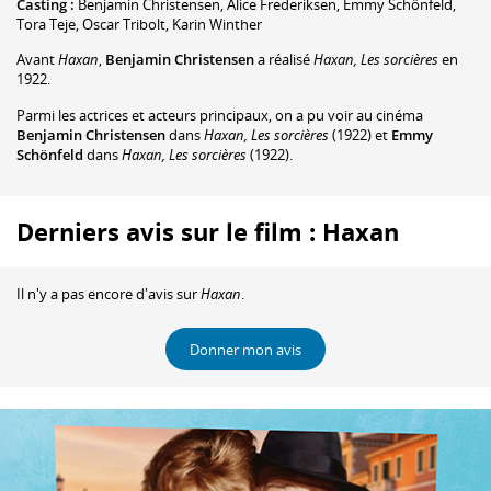
Casting :
Benjamin Christensen
,
Alice Frederiksen
,
Emmy Schönfeld
,
Tora Teje
,
Oscar Tribolt
,
Karin Winther
Avant
Haxan
,
Benjamin Christensen
a réalisé
Haxan, Les sorcières
en
1922.
Parmi les actrices et acteurs principaux, on a pu voir au cinéma
Benjamin Christensen
dans
Haxan, Les sorcières
(1922) et
Emmy
Schönfeld
dans
Haxan, Les sorcières
(1922).
Derniers avis sur le film : Haxan
Il n'y a pas encore d'avis sur
Haxan
.
Donner mon avis