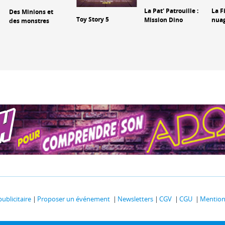
La Pat' Patrouille :
La F
Des Minions et
Toy Story 5
Mission Dino
nua
des monstres
publicitaire
Proposer un événement
Newsletters
CGV
CGU
Mentions