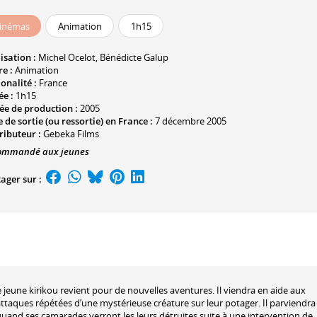
inémas
Animation
1h15
isation :
Michel Ocelot
,
Bénédicte Galup
e :
Animation
onalité :
France
ée :
1h15
ée de production :
2005
 de sortie (ou ressortie) en France :
7 décembre 2005
ributeur :
Gebeka Films
ommandé aux jeunes
ager sur :
e jeune kirikou revient pour de nouvelles aventures. Il viendra en aide aux
 attaques répétées d’une mystérieuse créature sur leur potager. Il parviendra
quand ses camarades verront les leurs détruites suite à une intervention de