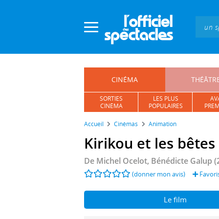
Panneau de gestion des cookies
CINÉMA
THÉÂTR
SORTIES
LES PLUS
AV
CINÉMA
POPULAIRES
PREM
Accueil
Cinémas
Animation
Kirikou et les bête
De
Michel Ocelot
,
Bénédicte Galup
(
(donner mon avis)
Favori
Le film