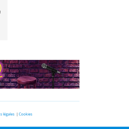
ille dans les
ges
 légales
Cookies