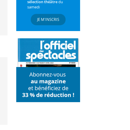
sélection théâtre
du
samedi
JE M'INSCRIS