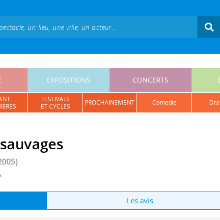
E
EXPOSITIONS
CONCERTS
ANT
FESTIVALS
PROCHAINEMENT
comédie
dr
IÈRES
ET CYCLES
s sauvages
2005)
s
Les avis