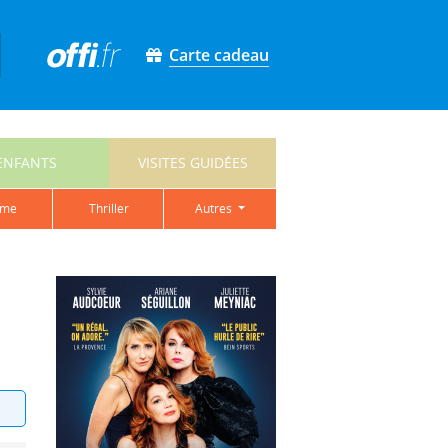
Carte cadeau
ENFANTS
VISITES GUIDÉES
ame
thriller
autres