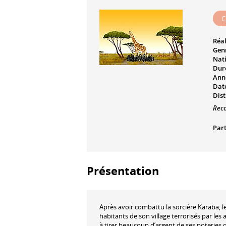
C
Réal
Genr
Nati
Dur
Ann
Date
Dist
Rec
Part
Présentation
Après avoir combattu la sorcière Karaba, l
habitants de son village terrorisés par les
à tirer beaucoup d’argent de ses poteries 