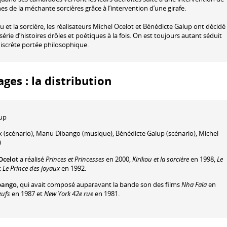
es de la méchante sorcières grâce à l’intervention d’une girafe.
 et la sorcière, les réalisateurs Michel Ocelot et Bénédicte Galup ont décidé
érie d’histoires drôles et poétiques à la fois. On est toujours autant séduit
discrète portée philosophique.
ges : la distribution
lup
x
(scénario)
,
Manu Dibango
(musique)
,
Bénédicte Galup
(scénario)
,
Michel
)
Ocelot
a réalisé
Princes et Princesses
en 2000,
Kirikou et la sorcière
en 1998,
Le
t
Le Prince des joyaux
en 1992.
bango
, qui avait composé auparavant la bande son des films
Nha Fala
en
eufs
en 1987 et
New York 42e rue
en 1981.