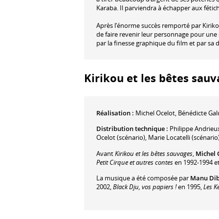
Karaba. Il parviendra à échapper aux fétich
Après l’énorme succès remporté par Kirikou
de faire revenir leur personnage pour une s
par la finesse graphique du film et par sa 
Kirikou et les bêtes sauva
Réalisation :
Michel Ocelot
,
Bénédicte Ga
Distribution technique :
Philippe Andrieu
Ocelot
(scénario)
,
Marie Locatelli
(scénario
Avant
Kirikou et les bêtes sauvages
,
Michel 
Petit Cirque et autres contes
en 1992-1994 e
La musique a été composée par
Manu Di
2002,
Black Dju, vos papiers !
en 1995,
Les K