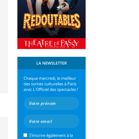
LA NEWSLETTER
Chaque mercredi, le meilleur
des sorties culturelles à Paris
avec L'Officiel des spectacles !
S’inscrire également à la