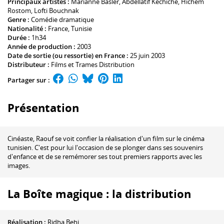
Principaux artistes :
Marianne Basler
,
Abdellatif Kechiche
,
Hichem
Rostom
,
Lofti Bouchnak
Genre :
Comédie dramatique
Nationalité :
France, Tunisie
Durée :
1h34
Année de production :
2003
Date de sortie (ou ressortie) en France :
25 juin 2003
Distributeur :
Films et Trames Distribution
Partager sur :
Présentation
Cinéaste, Raouf se voit confier la réalisation d'un film sur le cinéma
tunisien. C'est pour lui l'occasion de se plonger dans ses souvenirs
d'enfance et de se remémorer ses tout premiers rapports avec les
images.
La Boîte magique : la distribution
Réalisation :
Ridha Behi