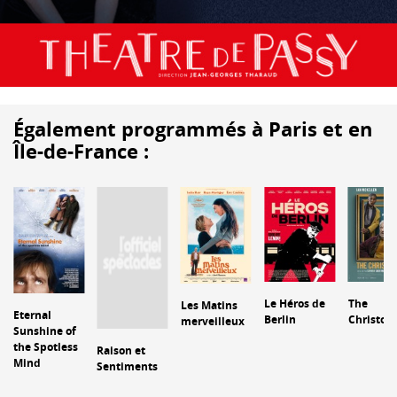
Également programmés à Paris et en
Île-de-France :
Le Héros de
The
Les Matins
Eternal
Berlin
Christop
merveilleux
Sunshine of
the Spotless
Raison et
Mind
Sentiments