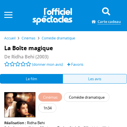
Panneau de gestion des cookies
Carte cadeau
Accueil
Cinémas
Comédie dramatique
La Boîte magique
De
Ridha Behi
(2003)
(donner mon avis)
Favoris
Le film
Les avis
Cinémas
Comédie dramatique
1h34
Réalisation :
Ridha Behi