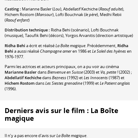
Casting :
Marianne Basler
(
Lou
)
,
Abdellatif Kechiche
(
Raouf adulte
)
,
Hichem Rostom
(
Mansour
)
,
Lofti Bouchnak
(
le père
)
,
Medhi Rebii
(
Raouf enfant
)
Distribution technique :
Ridha Behi
(scénario)
,
Lofti Bouchnak
(musique)
,
Taoufik Behi
(décors)
,
Yorgos Arvanitis
(direction artistique)
Ridha Behi
a écrit et réalisé
La Boîte magique
. Précédemment,
Ridha
Behi
a aussi réalisé
Champagne amer
en 1986 et
Le Soleil des hyènes
en
1976-1977.
Parmi les actrices et acteurs principaux, on a pu voir au cinéma
Marianne Basler
dans
Bienvenue en Suisse
(2003) et
Va, petite !
(2002) ;
Abdellatif Kechiche
dans
Bezness
(1992) et
Les Innocents
(1987) et
Hichem Rostom
dans
Les Siestes grenadine
(1999) et
Le Patient anglais
(1996).
Derniers avis sur le film : La Boîte
magique
Il n'y a pas encore d'avis sur
La Boîte magique
.