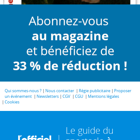
Qui sommes-nous ?
Nous contacter
Régie publicitaire
Proposer
un événement
Newsletters
CGV
CGU
Mentions légales
Cookies
Le guide du