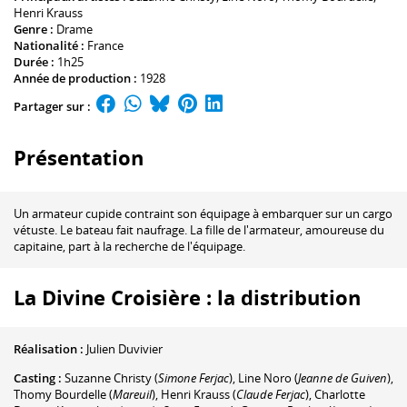
Henri Krauss
Genre :
Drame
Nationalité :
France
Durée :
1h25
Année de production :
1928
Partager sur :
Présentation
Un armateur cupide contraint son équipage à embarquer sur un cargo
vétuste. Le bateau fait naufrage. La fille de l'armateur, amoureuse du
capitaine, part à la recherche de l'équipage.
La Divine Croisière : la distribution
Réalisation :
Julien Duvivier
Casting :
Suzanne Christy
(
Simone Ferjac
)
,
Line Noro
(
Jeanne de Guiven
)
,
Thomy Bourdelle
(
Mareuil
)
,
Henri Krauss
(
Claude Ferjac
)
,
Charlotte