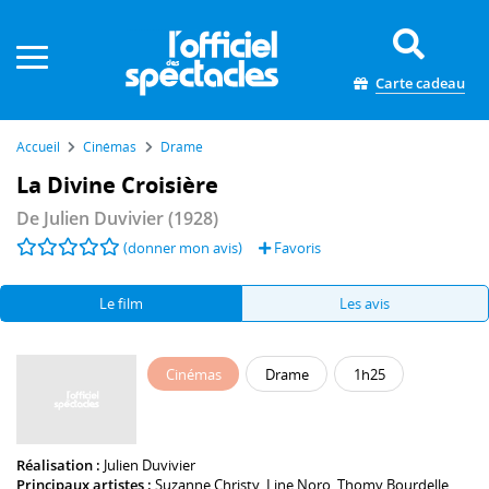
Panneau de gestion des cookies
Carte cadeau
Accueil
Cinémas
Drame
La Divine Croisière
De
Julien Duvivier
(1928)
(donner mon avis)
Favoris
Le film
Les avis
Cinémas
Drame
1h25
Réalisation :
Julien Duvivier
Principaux artistes :
Suzanne Christy
,
Line Noro
,
Thomy Bourdelle
,