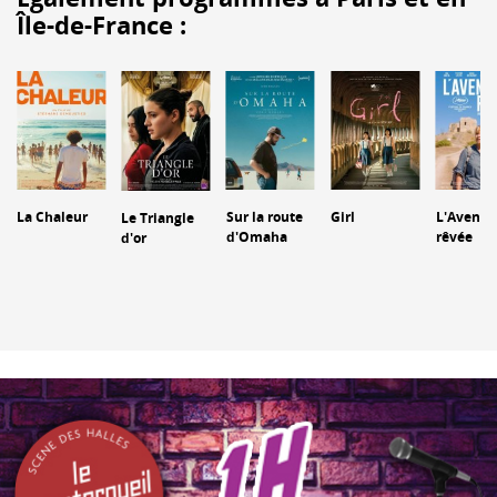
Île-de-France :
La Chaleur
Sur la route
Girl
L'Aventu
Le Triangle
d'Omaha
rêvée
d'or