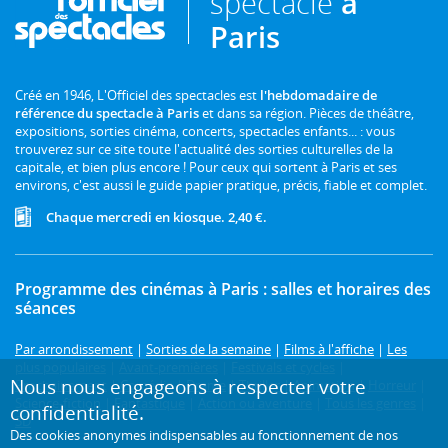
spectacle
à
Paris
Créé en 1946, L'Officiel des spectacles est
l'hebdomadaire de
référence du spectacle à Paris
et dans sa région. Pièces de théâtre,
expositions, sorties cinéma, concerts, spectacles enfants... : vous
trouverez sur ce site toute l'actualité des sorties culturelles de la
capitale, et bien plus encore ! Pour ceux qui sortent à Paris et ses
environs, c'est aussi le guide papier pratique, précis, fiable et complet.
Chaque mercredi en kiosque. 2,40 €.
Programme des cinémas à Paris : salles et horaires des
séances
Par arrondissement
|
Sorties de la semaine
|
Films à l'affiche
|
Les
plus populaires
|
Avant-premières
|
Festivals et cycles
|
Nous nous engageons à respecter votre
Prochainement
|
Comédie
|
Drame
|
Thriller
|
Animation
|
Horreur
|
Science-fiction
|
Fantastique
|
Action ou aventure
|
Tous les genres
|
confidentialité.
3D
Des cookies anonymes indispensables au fonctionnement de nos