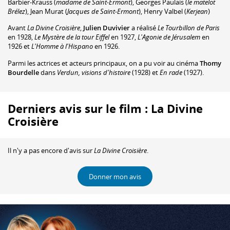
Barbier-Krauss
(
madame de Saint-Ermont
)
,
Georges Paulais
(
le matelot
Brélez
)
,
Jean Murat
(
Jacques de Saint-Ermont
)
,
Henry Valbel
(
Kerjean
)
Avant
La Divine Croisière
,
Julien Duvivier
a réalisé
Le Tourbillon de Paris
en 1928,
Le Mystère de la tour Eiffel
en 1927,
L'Agonie de Jérusalem
en
1926 et
L'Homme à l'Hispano
en 1926.
Parmi les actrices et acteurs principaux, on a pu voir au cinéma
Thomy
Bourdelle
dans
Verdun, visions d'histoire
(1928) et
En rade
(1927).
Derniers avis sur le film : La Divine
Croisière
Il n'y a pas encore d'avis sur
La Divine Croisière
.
Donner mon avis