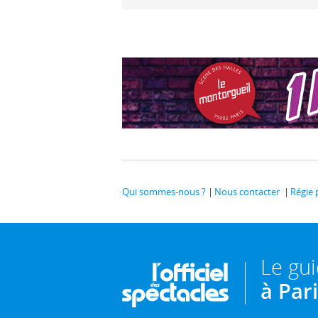
Qui sommes-nous ?
Nous contacter
Régie 
Le gu
à Par