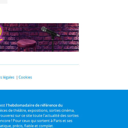
 légales
Cookies
 est
l'hebdomadaire de référence du
ièces de théâtre, expositions, sorties cinéma,
rouverez sur ce site toute l'actualité des sorties
 encore ! Pour ceux qui sortent à Paris et ses
atique, précis, fiable et complet.