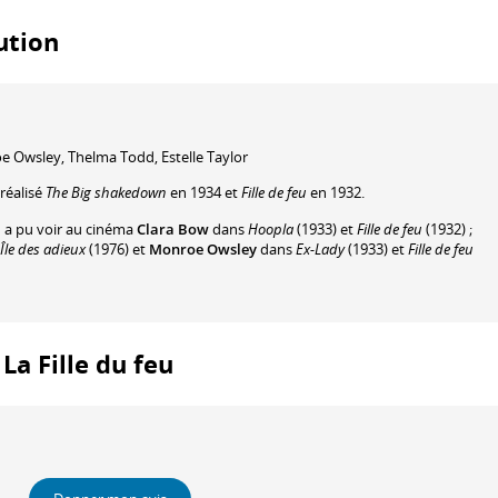
bution
e Owsley
,
Thelma Todd
,
Estelle Taylor
réalisé
The Big shakedown
en 1934 et
Fille de feu
en 1932.
n a pu voir au cinéma
Clara Bow
dans
Hoopla
(1933) et
Fille de feu
(1932) ;
'Île des adieux
(1976) et
Monroe Owsley
dans
Ex-Lady
(1933) et
Fille de feu
 La Fille du feu