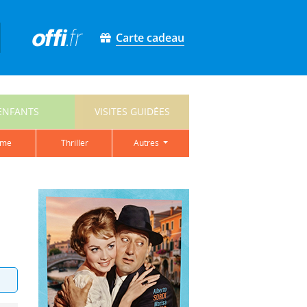
Carte cadeau
ENFANTS
VISITES GUIDÉES
ame
thriller
autres