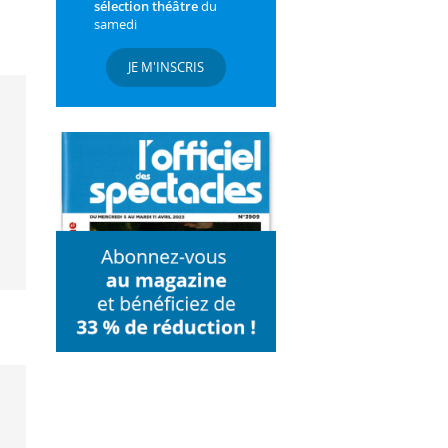
sélection théâtre
du
samedi
JE M'INSCRIS