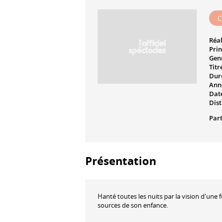
C
Réal
Prin
Genr
Titr
Dur
Ann
Date
Dist
Part
Présentation
Hanté toutes les nuits par la vision d'un
sources de son enfance.