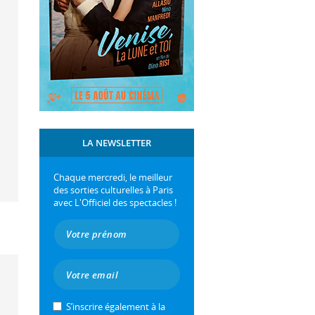
LA NEWSLETTER
Chaque mercredi, le meilleur
des sorties culturelles à Paris
avec L'Officiel des spectacles !
S’inscrire également à la