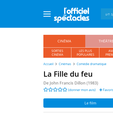
Panneau de gestion des cookies
CINÉMA
THÉÂTR
SORTIES
LES PLUS
AV
CINÉMA
POPULAIRES
PREM
Accueil
Cinémas
Comédie dramatique
La Fille du feu
De
John Francis Dillon
(1983)
(donner mon avis)
Favori
Le film