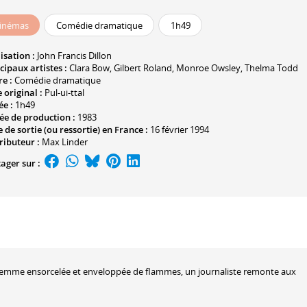
inémas
Comédie dramatique
1h49
isation :
John Francis Dillon
cipaux artistes :
Clara Bow
,
Gilbert Roland
,
Monroe Owsley
,
Thelma Todd
e :
Comédie dramatique
e original :
Pul-ui-ttal
ée :
1h49
ée de production :
1983
 de sortie (ou ressortie) en France :
16 février 1994
ributeur :
Max Linder
ager sur :
e femme ensorcelée et enveloppée de flammes, un journaliste remonte aux