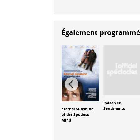
Également programmés à
L'Objet du délit
Raison et
lusion
Sentiments
Eternal Sunshine
of the Spotless
Mind