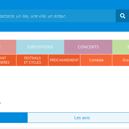
E
EXPOSITIONS
CONCERTS
ANT
FESTIVALS
PROCHAINEMENT
comédie
dr
IÈRES
ET CYCLES
s
Les avis