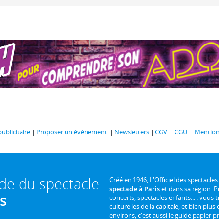
publicitaire
Proposer un événement
Newsletters
CGV
CGU
Mentions
ide du spectacle
Créé en 1946, L'Officiel des spectacles
spectacle à Paris
et dans sa région. P
is
concerts, spectacles enfants... : vous t
culturelles de la capitale, et bien plus
environs, c'est aussi le guide papier pr