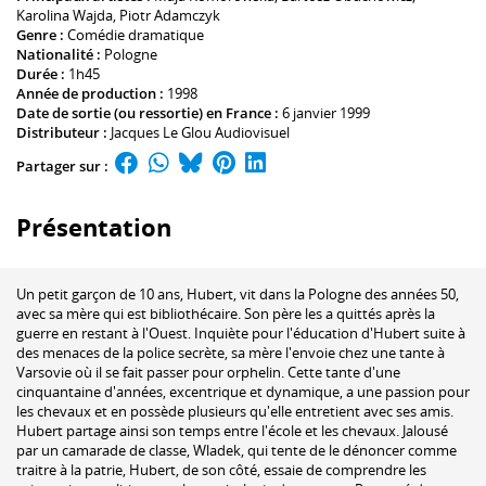
Karolina Wajda
,
Piotr Adamczyk
Genre :
Comédie dramatique
Nationalité :
Pologne
Durée :
1h45
Année de production :
1998
Date de sortie (ou ressortie) en France :
6 janvier 1999
Distributeur :
Jacques Le Glou Audiovisuel
Partager sur :
Présentation
Un petit garçon de 10 ans, Hubert, vit dans la Pologne des années 50,
avec sa mère qui est bibliothécaire. Son père les a quittés après la
guerre en restant à l'Ouest. Inquiète pour l'éducation d'Hubert suite à
des menaces de la police secrète, sa mère l'envoie chez une tante à
Varsovie où il se fait passer pour orphelin. Cette tante d'une
cinquantaine d'années, excentrique et dynamique, a une passion pour
les chevaux et en possède plusieurs qu'elle entretient avec ses amis.
Hubert partage ainsi son temps entre l'école et les chevaux. Jalousé
par un camarade de classe, Wladek, qui tente de le dénoncer comme
traitre à la patrie, Hubert, de son côté, essaie de comprendre les