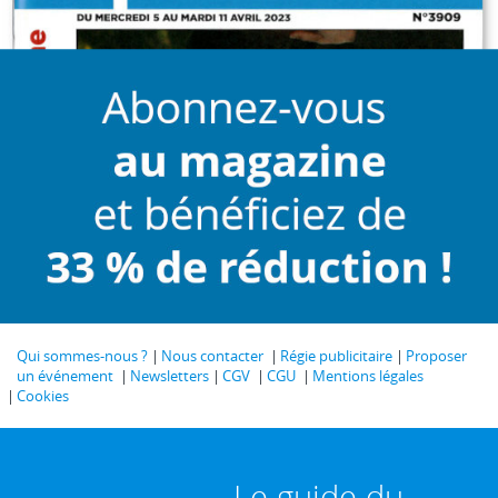
Qui sommes-nous ?
Nous contacter
Régie publicitaire
Proposer
un événement
Newsletters
CGV
CGU
Mentions légales
Cookies
Le guide du