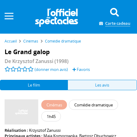
Panneau de gestion des cookies
Carte cadeau
Accueil
Cinémas
Comédie dramatique
Le Grand galop
De
Krzysztof Zanussi
(1998)
(donner mon avis)
Favoris
Le film
Les avis
Cinémas
Comédie dramatique
1h45
Réalisation :
Krzysztof Zanussi
Principaux artistes :
Maja Komorowska
,
Bartosz Obuchowicz
,