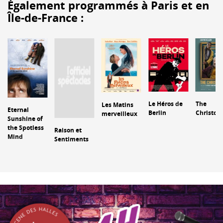
Également programmés à Paris et en
Île-de-France :
Le Héros de
The
Les Matins
Eternal
Berlin
Christop
merveilleux
Sunshine of
the Spotless
Raison et
Mind
Sentiments