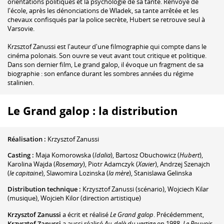
orientations politiques et la psychologie de sa tante. Renvoyé de
l'école, après les dénonciations de Wladek, sa tante arrêtée et les
chevaux confisqués par la police secrète, Hubert se retrouve seul à
Varsovie.
Krzsztof Zanussi est l'auteur d'une filmographie qui compte dans le
cinéma polonais. Son ouvre se veut avant tout critique et politique.
Dans son dernier film, Le grand galop, il évoque un fragment de sa
biographie : son enfance durant les sombres années du régime
stalinien.
Le Grand galop : la distribution
Réalisation :
Krzysztof Zanussi
Casting :
Maja Komorowska
(
Idalia
)
,
Bartosz Obuchowicz
(
Hubert
)
,
Karolina Wajda
(
Rosemary
)
,
Piotr Adamczyk
(
Xavier
)
,
Andrzej Szenajch
(
le capitaine
)
,
Slawomira Lozinska
(
la mère
)
,
Stanislawa Gelinska
Distribution technique :
Krzysztof Zanussi
(scénario)
,
Wojciech Kilar
(musique)
,
Wojcieh Kilor
(direction artistique)
Krzysztof Zanussi
a écrit et réalisé
Le Grand galop
. Précédemment,
Krzysztof Zanussi
a aussi réalisé
Au-delà du vertige
en 1988,
Le Pouvoir