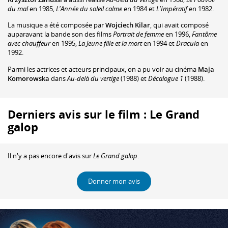
du mal
en 1985,
L'Année du soleil calme
en 1984 et
L'Impératif
en 1982.
La musique a été composée par
Wojciech Kilar
, qui avait composé
auparavant la bande son des films
Portrait de femme
en 1996,
Fantôme
avec chauffeur
en 1995,
La Jeune fille et la mort
en 1994 et
Dracula
en
1992.
Parmi les actrices et acteurs principaux, on a pu voir au cinéma
Maja
Komorowska
dans
Au-delà du vertige
(1988) et
Décalogue 1
(1988).
Derniers avis sur le film : Le Grand
galop
Il n'y a pas encore d'avis sur
Le Grand galop
.
Donner mon avis