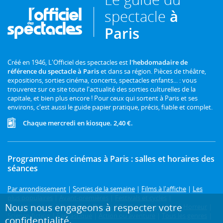
spectacle
à
Paris
Créé en 1946, L'Officiel des spectacles est
l'hebdomadaire de
référence du spectacle à Paris
et dans sa région. Pièces de théâtre,
expositions, sorties cinéma, concerts, spectacles enfants... : vous
trouverez sur ce site toute l'actualité des sorties culturelles de la
capitale, et bien plus encore ! Pour ceux qui sortent à Paris et ses
environs, c'est aussi le guide papier pratique, précis, fiable et complet.
Chaque mercredi en kiosque. 2,40 €.
Programme des cinémas à Paris : salles et horaires des
séances
Par arrondissement
|
Sorties de la semaine
|
Films à l'affiche
|
Les
plus populaires
|
Avant-premières
|
Festivals et cycles
|
Nous nous engageons à respecter votre
Prochainement
|
Comédie
|
Drame
|
Thriller
|
Animation
|
Horreur
|
Science-fiction
|
Fantastique
|
Action ou aventure
|
Tous les genres
|
confidentialité.