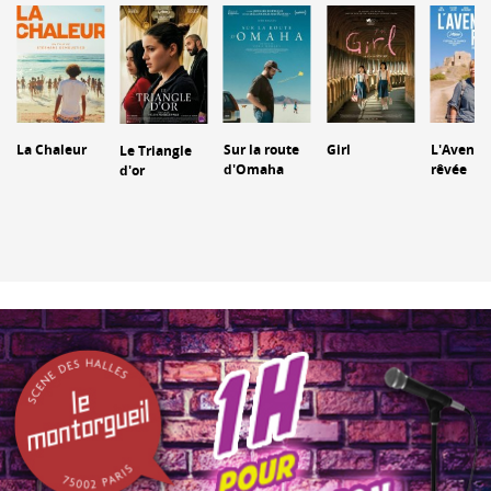
La Chaleur
Sur la route
Girl
L'Aventu
Le Triangle
d'Omaha
rêvée
d'or