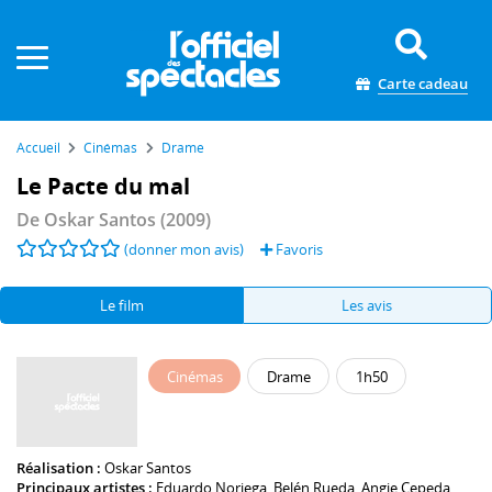
Panneau de gestion des cookies
Carte cadeau
Accueil
Cinémas
Drame
Le Pacte du mal
De
Oskar Santos
(2009)
(donner mon avis)
Favoris
Le film
Les avis
Cinémas
Drame
1h50
Réalisation :
Oskar Santos
Principaux artistes :
Eduardo Noriega
,
Belén Rueda
,
Angie Cepeda
,