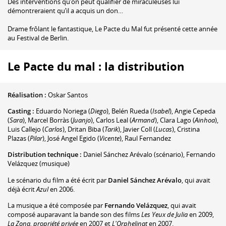
Des interventions qu’on peut qualifier de miraculeuses lui
démontreraient qu’il a acquis un don…
Drame frôlant le fantastique, Le Pacte du Mal fut présenté cette année
au Festival de Berlin.
Le Pacte du mal : la distribution
Réalisation :
Oskar Santos
Casting :
Eduardo Noriega
(
Diego
)
,
Belén Rueda
(
Isabel
)
,
Angie Cepeda
(
Sara
)
,
Marcel Borràs
(
Juanjo
)
,
Carlos Leal
(
Armand
)
,
Clara Lago
(
Ainhoa
)
,
Luis Callejo
(
Carlos
)
,
Dritan Biba
(
Tarik
)
,
Javier Coll
(
Lucas
)
,
Cristina
Plazas
(
Pilar
)
,
José Angel Egido
(
Vicente
)
,
Raul Fernandez
Distribution technique :
Daniel Sánchez Arévalo
(scénario)
,
Fernando
Velázquez
(musique)
Le scénario du film a été écrit par
Daniel Sánchez Arévalo
, qui avait
déjà écrit
Azul
en 2006.
La musique a été composée par
Fernando Velázquez
, qui avait
composé auparavant la bande son des films
Les Yeux de Julia
en 2009,
La Zona, propriété privée
en 2007 et
L'Orphelinat
en 2007.