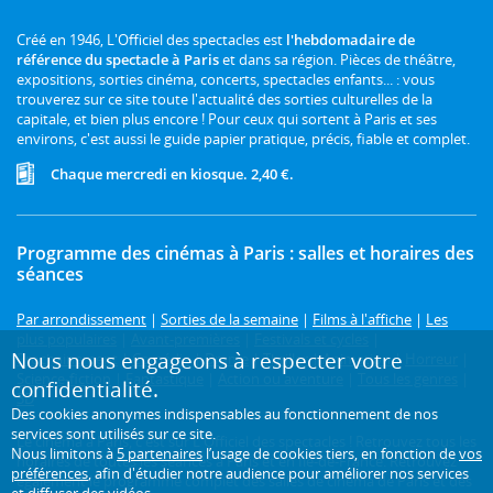
Créé en 1946, L'Officiel des spectacles est
l'hebdomadaire de
référence du spectacle à Paris
et dans sa région. Pièces de théâtre,
expositions, sorties cinéma, concerts, spectacles enfants... : vous
trouverez sur ce site toute l'actualité des sorties culturelles de la
capitale, et bien plus encore ! Pour ceux qui sortent à Paris et ses
environs, c'est aussi le guide papier pratique, précis, fiable et complet.
Chaque mercredi en kiosque. 2,40 €.
Programme des cinémas à Paris : salles et horaires des
séances
Par arrondissement
|
Sorties de la semaine
|
Films à l'affiche
|
Les
plus populaires
|
Avant-premières
|
Festivals et cycles
|
Nous nous engageons à respecter votre
Prochainement
|
Comédie
|
Drame
|
Thriller
|
Animation
|
Horreur
|
Science-fiction
|
Fantastique
|
Action ou aventure
|
Tous les genres
|
confidentialité.
3D
Des cookies anonymes indispensables au fonctionnement de nos
services sont utilisés sur ce site.
Le cinéma à Paris, c'est sur L'Officiel des spectacles ! Retrouvez tous les
Nous limitons à
5 partenaires
l’usage de cookies tiers, en fonction de
vos
horaires de toutes les séances à Paris et en Île-de-France. Retrouvez
préférences
, afin d'étudier notre audience pour améliorer nos services
également le programme complet des salles de cinéma de Paris et des
et diffuser des vidéos.