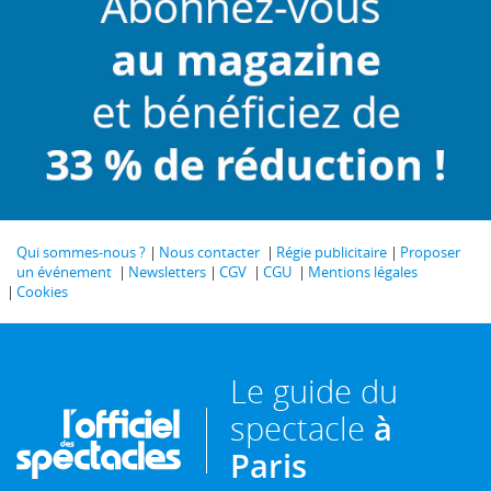
Qui sommes-nous ?
Nous contacter
Régie publicitaire
Proposer
un événement
Newsletters
CGV
CGU
Mentions légales
Cookies
Le guide du
spectacle
à
Paris