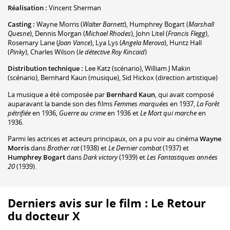
Réalisation :
Vincent Sherman
Casting :
Wayne Morris
(
Walter Barnett
)
,
Humphrey Bogart
(
Marshall
Quesne
)
,
Dennis Morgan
(
Michael Rhodes
)
,
John Litel
(
Francis Flegg
)
,
Rosemary Lane
(
Joan Vance
)
,
Lya Lys
(
Angela Merova
)
,
Huntz Hall
(
Pinky
)
,
Charles Wilson
(
le détective Roy Kincaid
)
Distribution technique :
Lee Katz
(scénario)
,
William J Makin
(scénario)
,
Bernhard Kaun
(musique)
,
Sid Hickox
(direction artistique)
La musique a été composée par
Bernhard Kaun
, qui avait composé
auparavant la bande son des films
Femmes marquées
en 1937,
La Forêt
pétrifiée
en 1936,
Guerre au crime
en 1936 et
Le Mort qui marche
en
1936.
Parmi les actrices et acteurs principaux, on a pu voir au cinéma
Wayne
Morris
dans
Brother rat
(1938) et
Le Dernier combat
(1937) et
Humphrey Bogart
dans
Dark victory
(1939) et
Les Fantastiques années
20
(1939).
Derniers avis sur le film : Le Retour
du docteur X