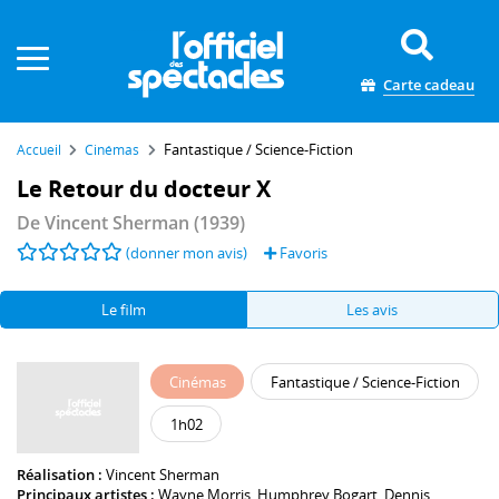
Panneau de gestion des cookies
Carte cadeau
Fantastique / Science-Fiction
Accueil
Cinémas
Le Retour du docteur X
De
Vincent Sherman
(1939)
(donner mon avis)
Favoris
Le film
Les avis
Cinémas
Fantastique / Science-Fiction
1h02
Réalisation :
Vincent Sherman
Principaux artistes :
Wayne Morris
,
Humphrey Bogart
,
Dennis