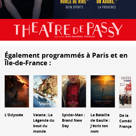
Également programmés à Paris et en
Île-de-France :
L'Odyssée
Vaiana : La
Spider-Man :
La Bataille
De la
Légende du
Brand New
de Gaulle :
Comédie
bout du
Day
J'écris ton
Français
monde
nom