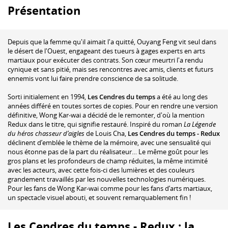
Présentation
Depuis que la femme qu'il aimait l'a quitté, Ouyang Feng vit seul dans
le désert de l'Ouest, engageant des tueurs à gages experts en arts
martiaux pour exécuter des contrats. Son cœur meurtri l'a rendu
cynique et sans pitié, mais ses rencontres avec amis, clients et futurs
ennemis vont lui faire prendre conscience de sa solitude.
Sorti initialement en 1994,
Les Cendres du temps
a été au long des
années différé en toutes sortes de copies. Pour en rendre une version
définitive, Wong Kar-wai a décidé de le remonter, d'où la mention
Redux dans le titre, qui signifie restauré. Inspiré du roman
La Légende
du héros chasseur d’aigles
de Louis Cha,
Les Cendres du temps - Redux
déclinent d’emblée le thème de la mémoire, avec une sensualité qui
nous étonne pas de la part du réalisateur… Le même goût pour les
gros plans et les profondeurs de champ réduites, la même intimité
avec les acteurs, avec cette fois-ci des lumières et des couleurs
grandement travaillés par les nouvelles technologies numériques.
Pour les fans de Wong Kar-wai comme pour les fans d’arts martiaux,
un spectacle visuel abouti, et souvent remarquablement fin !
Les Cendres du temps - Redux : la