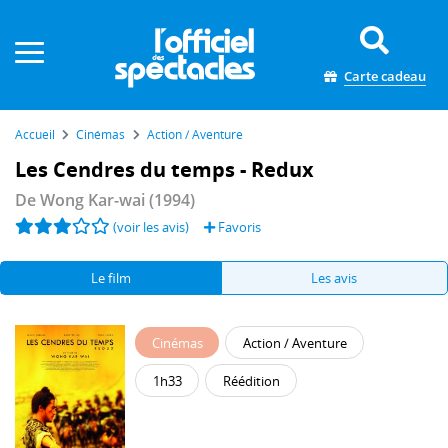
Panneau de gestion des cookies
Carte cadeau
Accueil
Cinémas
Action / Aventure
Les Cendres du temps - Redux
De
Wong Kar-wai
(1994)
(voir les avis)
Favoris
Le film
Les avis
Cinémas
Action / Aventure
1h33
Réédition