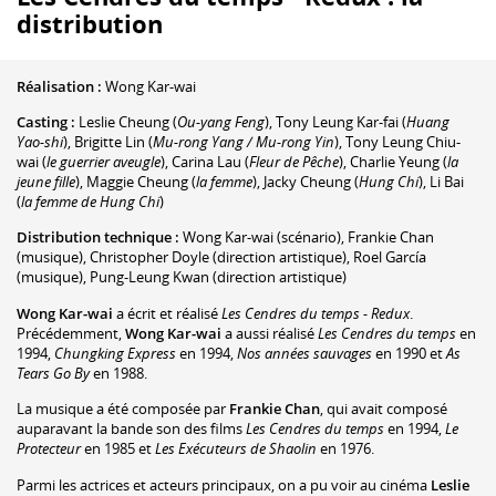
distribution
Réalisation :
Wong Kar-wai
Casting :
Leslie Cheung
(
Ou-yang Feng
)
,
Tony Leung Kar-fai
(
Huang
Yao-shi
)
,
Brigitte Lin
(
Mu-rong Yang / Mu-rong Yin
)
,
Tony Leung Chiu-
wai
(
le guerrier aveugle
)
,
Carina Lau
(
Fleur de Pêche
)
,
Charlie Yeung
(
la
jeune fille
)
,
Maggie Cheung
(
la femme
)
,
Jacky Cheung
(
Hung Chi
)
,
Li Bai
(
la femme de Hung Chi
)
Distribution technique :
Wong Kar-wai
(scénario)
,
Frankie Chan
(musique)
,
Christopher Doyle
(direction artistique)
,
Roel García
(musique)
,
Pung-Leung Kwan
(direction artistique)
Wong Kar-wai
a écrit et réalisé
Les Cendres du temps - Redux
.
Précédemment,
Wong Kar-wai
a aussi réalisé
Les Cendres du temps
en
1994,
Chungking Express
en 1994,
Nos années sauvages
en 1990 et
As
Tears Go By
en 1988.
La musique a été composée par
Frankie Chan
, qui avait composé
auparavant la bande son des films
Les Cendres du temps
en 1994,
Le
Protecteur
en 1985 et
Les Exécuteurs de Shaolin
en 1976.
Parmi les actrices et acteurs principaux, on a pu voir au cinéma
Leslie