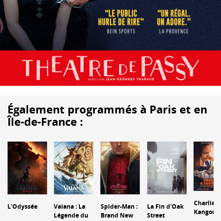
Également programmés à Paris et en
Île-de-France :
Charlie e
L'Odyssée
Vaiana : La
Spider-Man :
La Fin d'Oak
Kangour
Légende du
Brand New
Street