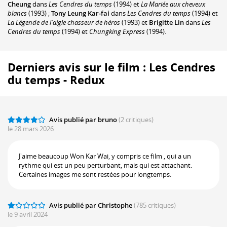
Cheung
dans
Les Cendres du temps
(1994) et
La Mariée aux cheveux
blancs
(1993) ;
Tony Leung Kar-fai
dans
Les Cendres du temps
(1994) et
La Légende de l'aigle chasseur de héros
(1993) et
Brigitte Lin
dans
Les
Cendres du temps
(1994) et
Chungking Express
(1994).
Derniers avis sur le film : Les Cendres
du temps - Redux
Avis publié par bruno
(2 critiques)
le 28 mars 2026
J'aime beaucoup Won Kar Wai, y compris ce film , qui a un
rythme qui est un peu perturbant, mais qui est attachant.
Certaines images me sont restées pour longtemps.
Avis publié par Christophe
(785 critiques)
le 9 avril 2024