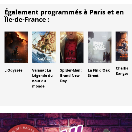
Également programmés à Paris et en
Île-de-France :
Charlie e
L'Odyssée
Vaiana : La
Spider-Man :
La Fin d'Oak
Kangour
Légende du
Brand New
Street
bout du
Day
monde