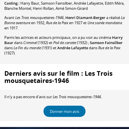
Casting :
Harry Baur
,
Samson Fainsilber
,
Andrée Lafayette
,
Edith Méra
,
Blanche Montel
,
Henri Rollan
,
Aimé Simon-Girard
Avant
Les Trois mousquetaires-1946
,
Henri Diamant-Berger
a réalisé
La
Bonne aventure
en 1932,
Rue de la Paix
en 1927 et
Une soirée mondaine
en 1917.
Parmi les actrices et acteurs principaux, on a pu voir au cinéma
Harry
Baur
dans
Criminel
(1932) et
Poil de carotte
(1932) ;
Samson Fainsilber
dans
La Fin du monde
(1931) et
Andrée Lafayette
dans
Rue de la Paix
(1927).
Derniers avis sur le film : Les Trois
mousquetaires-1946
Il n'y a pas encore d'avis sur
Les Trois mousquetaires-1946
.
Donner mon avis