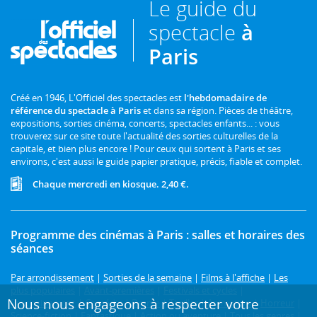
Le guide du
spectacle
à
Paris
Créé en 1946, L'Officiel des spectacles est
l'hebdomadaire de
référence du spectacle à Paris
et dans sa région. Pièces de théâtre,
expositions, sorties cinéma, concerts, spectacles enfants... : vous
trouverez sur ce site toute l'actualité des sorties culturelles de la
capitale, et bien plus encore ! Pour ceux qui sortent à Paris et ses
environs, c'est aussi le guide papier pratique, précis, fiable et complet.
Chaque mercredi en kiosque. 2,40 €.
Programme des cinémas à Paris : salles et horaires des
séances
Par arrondissement
|
Sorties de la semaine
|
Films à l'affiche
|
Les
plus populaires
|
Avant-premières
|
Festivals et cycles
|
Nous nous engageons à respecter votre
Prochainement
|
Comédie
|
Drame
|
Thriller
|
Animation
|
Horreur
|
Science-fiction
|
Fantastique
|
Action ou aventure
|
Tous les genres
|