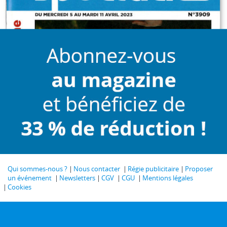
Qui sommes-nous ?
Nous contacter
Régie publicitaire
Proposer
un événement
Newsletters
CGV
CGU
Mentions légales
Cookies