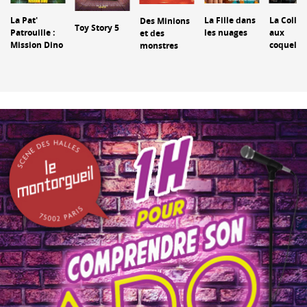
La Pat'
La Fille dans
La Collin
Des Minions
Toy Story 5
e
Patrouille :
les nuages
aux
et des
Mission Dino
coquelic
monstres