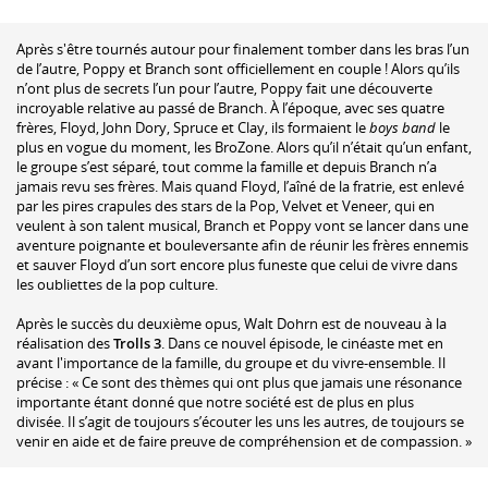
Après s'être tournés autour pour finalement tomber dans les bras l’un
de l’autre, Poppy et Branch sont officiellement en couple ! Alors qu’ils
n’ont plus de secrets l’un pour l’autre, Poppy fait une découverte
incroyable relative au passé de Branch. À l’époque, avec ses quatre
frères, Floyd, John Dory, Spruce et Clay, ils formaient le
boys band
le
plus en vogue du moment, les BroZone. Alors qu’il n’était qu’un enfant,
le groupe s’est séparé, tout comme la famille et depuis Branch n’a
jamais revu ses frères. Mais quand Floyd, l’aîné de la fratrie, est enlevé
par les pires crapules des stars de la Pop, Velvet et Veneer, qui en
veulent à son talent musical, Branch et Poppy vont se lancer dans une
aventure poignante et bouleversante afin de réunir les frères ennemis
et sauver Floyd d’un sort encore plus funeste que celui de vivre dans
les oubliettes de la pop culture.
Après le succès du deuxième opus, Walt Dohrn est de nouveau à la
réalisation des
Trolls 3
. Dans ce nouvel épisode, le cinéaste met en
avant l'importance de la famille, du groupe et du vivre-ensemble. Il
précise : « Ce sont des thèmes qui ont plus que jamais une résonance
importante étant donné que notre société est de plus en plus
divisée. Il s’agit de toujours s’écouter les uns les autres, de toujours se
venir en aide et de faire preuve de compréhension et de compassion. »