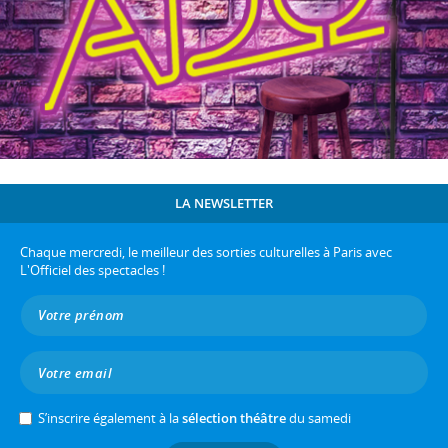
LA NEWSLETTER
Chaque mercredi, le meilleur des sorties culturelles à Paris avec
L'Officiel des spectacles !
S’inscrire également à la
sélection théâtre
du samedi