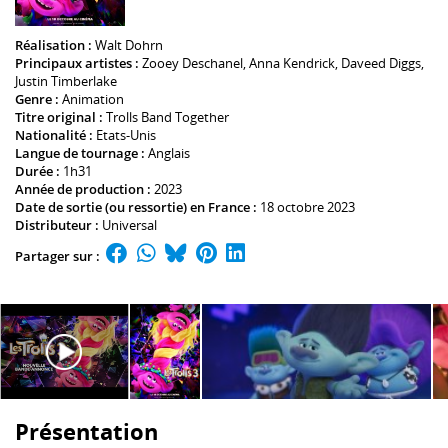
Réalisation :
Walt Dohrn
Principaux artistes :
Zooey Deschanel
,
Anna Kendrick
,
Daveed Diggs
,
Justin Timberlake
Genre :
Animation
Titre original :
Trolls Band Together
Nationalité :
Etats-Unis
Langue de tournage :
Anglais
Durée :
1h31
Année de production :
2023
Date de sortie (ou ressortie) en France :
18 octobre 2023
Distributeur :
Universal
Partager sur :
Présentation