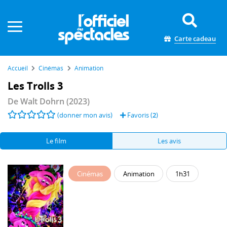
Panneau de gestion des cookies
Carte cadeau
Accueil
Cinémas
Animation
Les Trolls 3
De
Walt Dohrn
(2023)
(donner mon avis)
Favoris (
2
)
Le film
Les avis
Cinémas
Animation
1h31