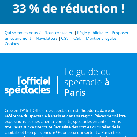
Qui sommes-nous ?
Nous contacter
Régie publicitaire
Proposer
un événement
Newsletters
CGV
CGU
Mentions légales
Cookies
Le guide du
spectacle
à
Paris
Créé en 1946, L'Officiel des spectacles est
l'hebdomadaire de
référence du spectacle à Paris
et dans sa région. Pièces de théâtre,
expositions, sorties cinéma, concerts, spectacles enfants... : vous
trouverez sur ce site toute l'actualité des sorties culturelles de la
capitale, et bien plus encore ! Pour ceux qui sortent à Paris et ses