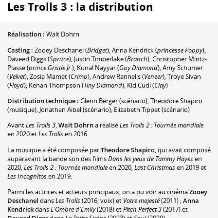
Les Trolls 3 : la distribution
Réalisation :
Walt Dohrn
Casting :
Zooey Deschanel
(
Bridget
)
,
Anna Kendrick
(
princesse Poppy
)
,
Daveed Diggs
(
Spruce
)
,
Justin Timberlake
(
Branch
)
,
Christopher Mintz-
Plasse
(
prince Gristle Jr.
)
,
Kunal Nayyar
(
Guy Diamond
)
,
Amy Schumer
(
Velvet
)
,
Zosia Mamet
(
Crimp
)
,
Andrew Rannells
(
Veneer
)
,
Troye Sivan
(
Floyd
)
,
Kenan Thompson
(
Tiny Diamond
)
,
Kid Cudi
(
Clay
)
Distribution technique :
Glenn Berger
(scénario)
,
Theodore Shapiro
(musique)
,
Jonathan Aibel
(scénario)
,
Elizabeth Tippet
(scénario)
Avant
Les Trolls 3
,
Walt Dohrn
a réalisé
Les Trolls 2 : Tournée mondiale
en 2020 et
Les Trolls
en 2016.
La musique a été composée par
Theodore Shapiro
, qui avait composé
auparavant la bande son des films
Dans les yeux de Tammy Hayes
en
2020,
Les Trolls 2 : Tournée mondiale
en 2020,
Last Christmas
en 2019 et
Les Incognitos
en 2019.
Parmi les actrices et acteurs principaux, on a pu voir au cinéma
Zooey
Deschanel
dans
Les Trolls
(2016, voix) et
Votre majesté
(2011) ;
Anna
Kendrick
dans
L'Ombre d'Emily
(2018) et
Pitch Perfect 3
(2017) et