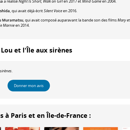
sa
a réalisé
Night Is Short, Walk on Girl
en 2017 et
Mind Game
en 2004.
oshida
, qui avait déjà écrit
Silent Voice
en 2016.
u Muramatsu
, qui avait composé auparavant la bande son des films
Mary et
de Marnie
en 2014.
 Lou et l'Île aux sirènes
 sirènes
.
Donner mon avis
 Paris et en Île-de-France :