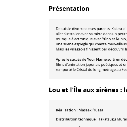
Présentation
Depuis le divorce de ses parents, Kai est d
aller s'installer avec sa mère dans un peti
musique électronique avec Yûho et Kunio, d
une sirène espiègle qui chante merveilleuse
Mais les villageois finissent par découvrir 
Après le succès de
Your Name
sorti en dé
films d’animation japonais poétiques et o
remporté le Cristal du long métrage au Fes
Lou et l'Île aux sirènes : 
Réalisation :
Masaaki Yuasa
Distribution technique :
Takatsugu Mura