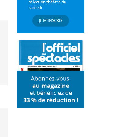
sélection théâtre
du
samedi
JE M'INSCRIS