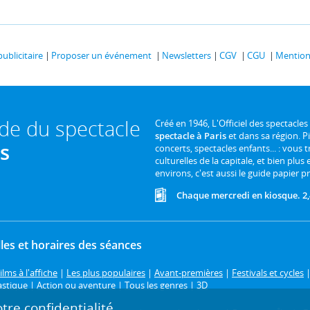
publicitaire
Proposer un événement
Newsletters
CGV
CGU
Mentions
ide du spectacle
Créé en 1946, L'Officiel des spectacles
spectacle à Paris
et dans sa région. P
is
concerts, spectacles enfants... : vous t
culturelles de la capitale, et bien plus
environs, c'est aussi le guide papier pr
Chaque mercredi en kiosque. 2,
les et horaires des séances
ilms à l'affiche
|
Les plus populaires
|
Avant-premières
|
Festivals et cycles
astique
|
Action ou aventure
|
Tous les genres
|
3D
re confidentialité.