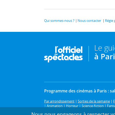
Qui sommes-nous ?
Nous contacter
Régie 
Le gu
à Par
Programme des cinémas à Paris : sal
Par arrondissement
|
Sorties de la semaine
|
F
|
Animation
|
Horreur
|
Science-fiction
|
Fant
Nous nous engageons à respecter vot