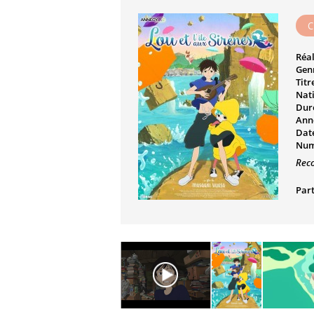
C
Réal
Genr
Titr
Nati
Dur
Ann
Date
Num
Rec
Part