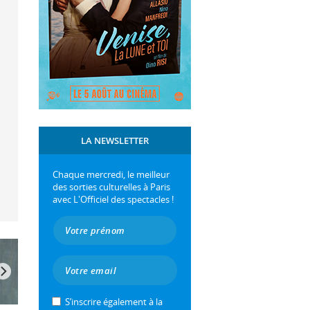
LA NEWSLETTER
Chaque mercredi, le meilleur
des sorties culturelles à Paris
avec L'Officiel des spectacles !
S’inscrire également à la