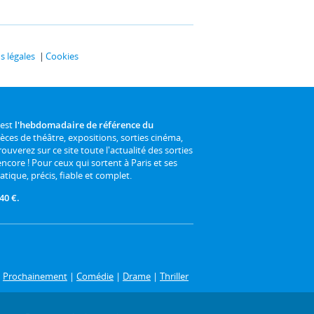
 légales
Cookies
 est
l'hebdomadaire de référence du
ièces de théâtre, expositions, sorties cinéma,
rouverez sur ce site toute l'actualité des sorties
 encore ! Pour ceux qui sortent à Paris et ses
atique, précis, fiable et complet.
40 €.
|
Prochainement
|
Comédie
|
Drame
|
Thriller