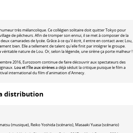
'humeur très mélancolique. Ce collégien solitaire doit quitter Tokyo pour
t village de pêcheurs. Afin de tromper son ennui, il se met à composer de la
eux camarades de lycée. Grâce à ce qu'il écrit, il entre en contact avec Lou,
ment bien. Elle a tellement de talent qu'elle finit par intégrer le groupe.
la véritable nature de Lou. Or, selon la légende, une sirène ça porte malheur !
cembre 2016, Eurozoom continue de faire découvrir aux spectateurs des
riginaux.
Lou et l’Île aux sirènes
a déjà séduit la critique puisque le film a
tival international du film d'animation d'Annecy.
la distribution
matsu
(musique)
,
Reiko Yoshida
(scénario)
,
Masaaki Yuasa
(scénario)