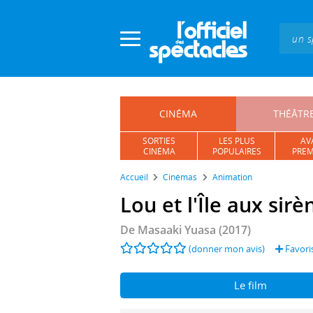
Panneau de gestion des cookies
CINÉMA
THÉÂTR
SORTIES
LES PLUS
AV
CINÉMA
POPULAIRES
PREM
Accueil
Cinémas
Animation
Lou et l'Île aux sirè
De
Masaaki Yuasa
(2017)
(donner mon avis)
Favori
Le film