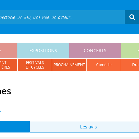
E
EXPOSITIONS
CONCERTS
ANT
FESTIVALS
PROCHAINEMENT
comédie
dr
IÈRES
ET CYCLES
nes
s
Les avis