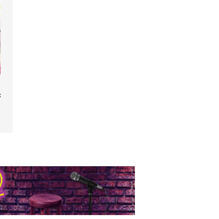
y le hamster
boy