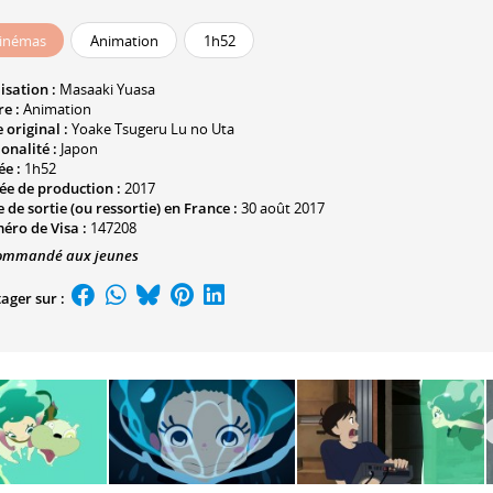
inémas
Animation
1h52
isation :
Masaaki Yuasa
e :
Animation
e original :
Yoake Tsugeru Lu no Uta
onalité :
Japon
ée :
1h52
ée de production :
2017
 de sortie (ou ressortie) en France :
30 août 2017
éro de Visa :
147208
ommandé aux jeunes
ager sur :