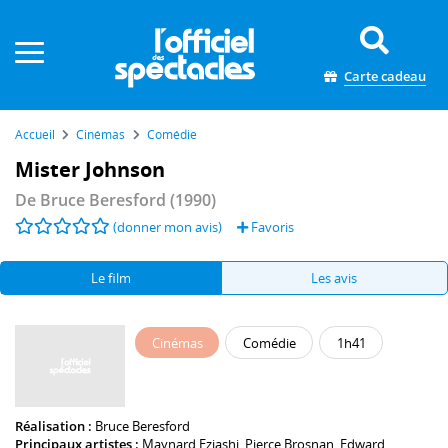
Panneau de gestion des cookies
Carte cadeau
Accueil
Cinémas
Comédie
Mister Johnson
De
Bruce Beresford
(1990)
(donner mon avis)
Favoris
Le film
Les avis
Cinémas
Comédie
1h41
Réalisation :
Bruce Beresford
Principaux artistes :
Maynard Eziashi
,
Pierce Brosnan
,
Edward