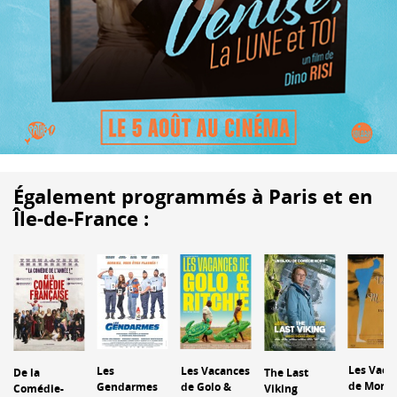
Également programmés à Paris et en
Île-de-France :
Les Vaca
Les
Les Vacances
De la
The Last
de Monsi
Gendarmes
de Golo &
Comédie-
Viking