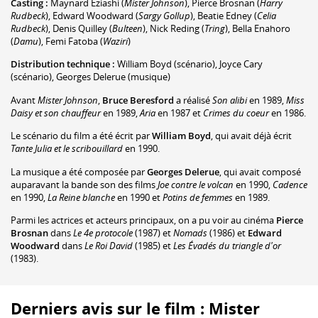
Casting :
Maynard Eziashi
(
Mister Johnson
)
,
Pierce Brosnan
(
Harry
Rudbeck
)
,
Edward Woodward
(
Sargy Gollup
)
,
Beatie Edney
(
Celia
Rudbeck
)
,
Denis Quilley
(
Bulteen
)
,
Nick Reding
(
Tring
)
,
Bella Enahoro
(
Damu
)
,
Femi Fatoba
(
Waziri
)
Distribution technique :
William Boyd
(scénario)
,
Joyce Cary
(scénario)
,
Georges Delerue
(musique)
Avant
Mister Johnson
,
Bruce Beresford
a réalisé
Son alibi
en 1989,
Miss
Daisy et son chauffeur
en 1989,
Aria
en 1987 et
Crimes du coeur
en 1986.
Le scénario du film a été écrit par
William Boyd
, qui avait déjà écrit
Tante Julia et le scribouillard
en 1990.
La musique a été composée par
Georges Delerue
, qui avait composé
auparavant la bande son des films
Joe contre le volcan
en 1990,
Cadence
en 1990,
La Reine blanche
en 1990 et
Potins de femmes
en 1989.
Parmi les actrices et acteurs principaux, on a pu voir au cinéma
Pierce
Brosnan
dans
Le 4e protocole
(1987) et
Nomads
(1986) et
Edward
Woodward
dans
Le Roi David
(1985) et
Les Évadés du triangle d'or
(1983).
Derniers avis sur le film : Mister