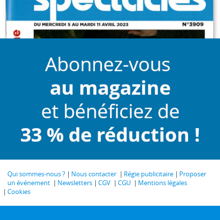
Qui sommes-nous ?
Nous contacter
Régie publicitaire
Proposer
un événement
Newsletters
CGV
CGU
Mentions légales
Cookies