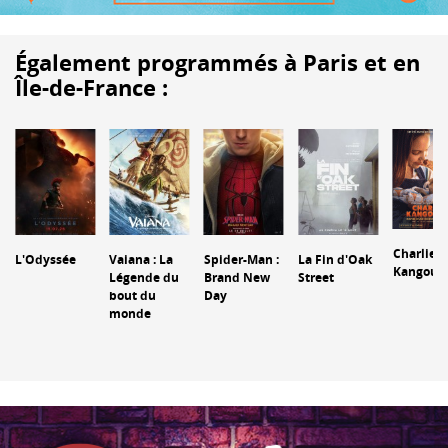
Également programmés à Paris et en
Île-de-France :
Charlie e
L'Odyssée
Vaiana : La
Spider-Man :
La Fin d'Oak
Kangour
Légende du
Brand New
Street
bout du
Day
monde