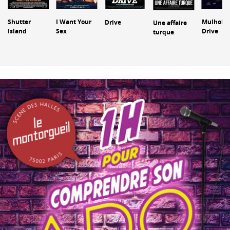
Shutter
I Want Your
Mulholla
Drive
Une affaire
Island
Sex
Drive
turque