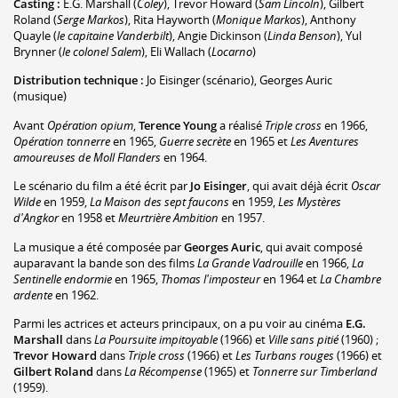
Casting :
E.G. Marshall
(
Coley
)
,
Trevor Howard
(
Sam Lincoln
)
,
Gilbert
Roland
(
Serge Markos
)
,
Rita Hayworth
(
Monique Markos
)
,
Anthony
Quayle
(
le capitaine Vanderbilt
)
,
Angie Dickinson
(
Linda Benson
)
,
Yul
Brynner
(
le colonel Salem
)
,
Eli Wallach
(
Locarno
)
Distribution technique :
Jo Eisinger
(scénario)
,
Georges Auric
(musique)
Avant
Opération opium
,
Terence Young
a réalisé
Triple cross
en 1966,
Opération tonnerre
en 1965,
Guerre secrète
en 1965 et
Les Aventures
amoureuses de Moll Flanders
en 1964.
Le scénario du film a été écrit par
Jo Eisinger
, qui avait déjà écrit
Oscar
Wilde
en 1959,
La Maison des sept faucons
en 1959,
Les Mystères
d'Angkor
en 1958 et
Meurtrière Ambition
en 1957.
La musique a été composée par
Georges Auric
, qui avait composé
auparavant la bande son des films
La Grande Vadrouille
en 1966,
La
Sentinelle endormie
en 1965,
Thomas l'imposteur
en 1964 et
La Chambre
ardente
en 1962.
Parmi les actrices et acteurs principaux, on a pu voir au cinéma
E.G.
Marshall
dans
La Poursuite impitoyable
(1966) et
Ville sans pitié
(1960) ;
Trevor Howard
dans
Triple cross
(1966) et
Les Turbans rouges
(1966) et
Gilbert Roland
dans
La Récompense
(1965) et
Tonnerre sur Timberland
(1959).