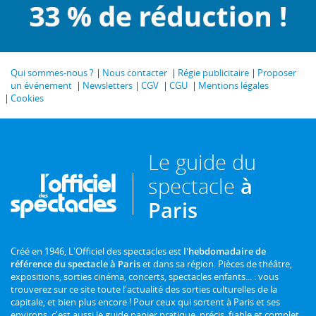
Qui sommes-nous ?
Nous contacter
Régie publicitaire
Proposer
un événement
Newsletters
CGV
CGU
Mentions légales
Cookies
Le guide du
spectacle
à
Paris
Créé en 1946, L'Officiel des spectacles est
l'hebdomadaire de
référence du spectacle à Paris
et dans sa région. Pièces de théâtre,
expositions, sorties cinéma, concerts, spectacles enfants... : vous
trouverez sur ce site toute l'actualité des sorties culturelles de la
capitale, et bien plus encore ! Pour ceux qui sortent à Paris et ses
environs, c'est aussi le guide papier pratique, précis, fiable et complet.