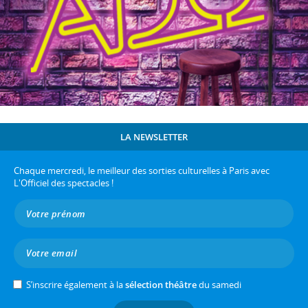
LA NEWSLETTER
Chaque mercredi, le meilleur des sorties culturelles à Paris avec
L'Officiel des spectacles !
S’inscrire également à la
sélection théâtre
du samedi