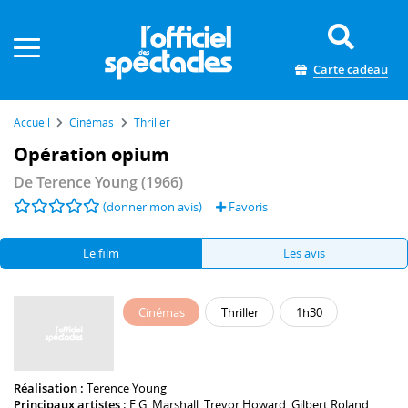
Panneau de gestion des cookies
Carte cadeau
Accueil
Cinémas
Thriller
Opération opium
De
Terence Young
(1966)
(donner mon avis)
Favoris
Le film
Les avis
Cinémas
Thriller
1h30
Réalisation :
Terence Young
Principaux artistes :
E.G. Marshall
,
Trevor Howard
,
Gilbert Roland
,