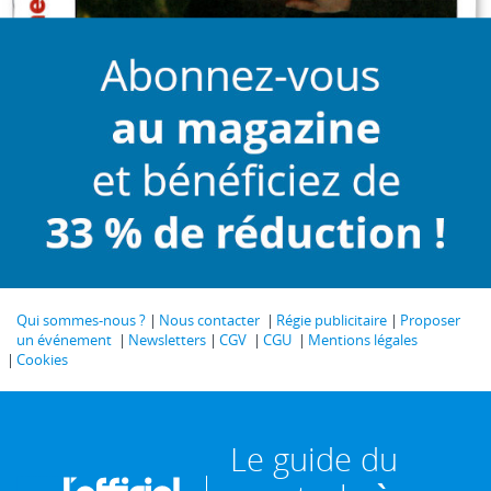
Qui sommes-nous ?
Nous contacter
Régie publicitaire
Proposer
un événement
Newsletters
CGV
CGU
Mentions légales
Cookies
Le guide du