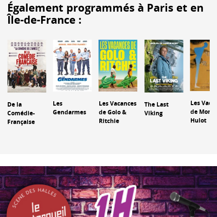
Également programmés à Paris et en
Île-de-France :
Les Vaca
Les
Les Vacances
De la
The Last
de Monsi
Gendarmes
de Golo &
Comédie-
Viking
Hulot
Ritchie
Française