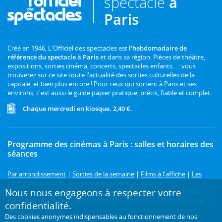
spectacle
à
Paris
Créé en 1946, L'Officiel des spectacles est
l'hebdomadaire de
référence du spectacle à Paris
et dans sa région. Pièces de théâtre,
expositions, sorties cinéma, concerts, spectacles enfants... : vous
trouverez sur ce site toute l'actualité des sorties culturelles de la
capitale, et bien plus encore ! Pour ceux qui sortent à Paris et ses
environs, c'est aussi le guide papier pratique, précis, fiable et complet.
Chaque mercredi en kiosque. 2,40 €.
Programme des cinémas à Paris : salles et horaires des
séances
Par arrondissement
|
Sorties de la semaine
|
Films à l'affiche
|
Les
plus populaires
|
Avant-premières
|
Festivals et cycles
|
Nous nous engageons à respecter votre
Prochainement
|
Comédie
|
Drame
|
Thriller
|
Animation
|
Horreur
|
Science-fiction
|
Fantastique
|
Action ou aventure
|
Tous les genres
|
confidentialité.
3D
Des cookies anonymes indispensables au fonctionnement de nos