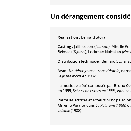
Un dérangement considéra
Réalisation :
Bernard Stora
Casting :
Jalil Lespert
(
Laurent
)
,
Mireille Per
Belmadi
(
Djamel
)
,
Lockman Nalcakan
(
Nas
Distribution technique :
Bernard Stora
(s
Avant
Un dérangement considérable
,
Berna
Le Jeune marié
en 1982.
La musique a été composée par
Bruno Co
en 1999,
Scènes de crimes
en 1999,
Epouse-
Parmi les actrices et acteurs principaux, o
Mireille Perrier
dans
La Patinoire
(1998) e
voleuse
(1988).