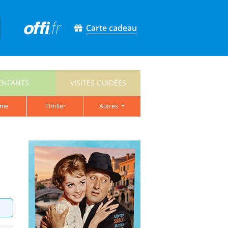
Carte cadeau
ENFANTS
VISITES GUIDÉES
ame
thriller
autres