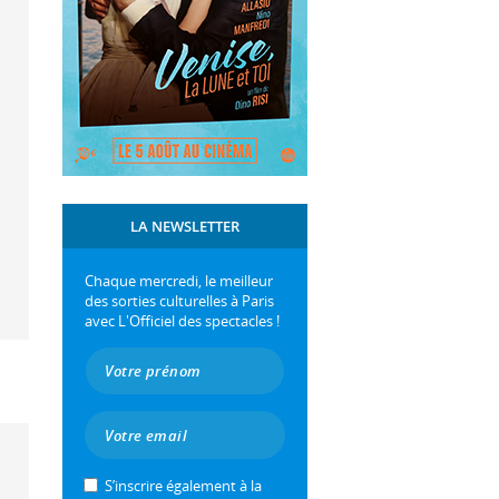
LA NEWSLETTER
Chaque mercredi, le meilleur
des sorties culturelles à Paris
avec L'Officiel des spectacles !
S’inscrire également à la