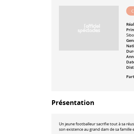
C
Réal
Prin
Sib
Genr
Nati
Dur
Ann
Date
Dist
Part
Présentation
Un jeune footballeur sacrifie tout à sa réu
son existence au grand dam de sa famille e