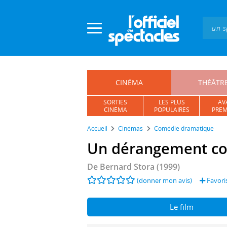
Panneau de gestion des cookies
CINÉMA
THÉÂTR
SORTIES
LES PLUS
AV
CINÉMA
POPULAIRES
PREM
Accueil
Cinémas
Comédie dramatique
Un dérangement co
De
Bernard Stora
(1999)
(donner mon avis)
Favori
Le film