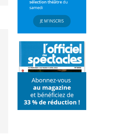
sélection théâtre
du
samedi
JE M'INSCRIS