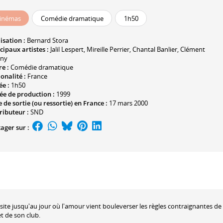
inémas
Comédie dramatique
1h50
isation :
Bernard Stora
cipaux artistes :
Jalil Lespert
,
Mireille Perrier
,
Chantal Banlier
,
Clément
ony
e :
Comédie dramatique
onalité :
France
ée :
1h50
ée de production :
1999
 de sortie (ou ressortie) en France :
17 mars 2000
ributeur :
SND
ager sur :
ssite jusqu'au jour où l'amour vient bouleverser les règles contraignantes de
t de son club.