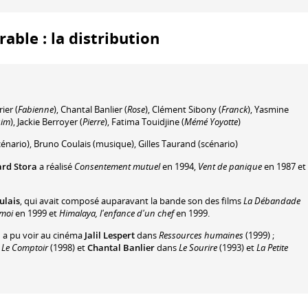
ble : la distribution
rier
(
Fabienne
)
,
Chantal Banlier
(
Rose
)
,
Clément Sibony
(
Franck
)
,
Yasmine
sim
)
,
Jackie Berroyer
(
Pierre
)
,
Fatima Touidjine
(
Mémé Yoyotte
)
cénario)
,
Bruno Coulais
(musique)
,
Gilles Taurand
(scénario)
rd Stora
a réalisé
Consentement mutuel
en 1994,
Vent de panique
en 1987 et
ulais
, qui avait composé auparavant la bande son des films
La Débandade
moi
en 1999 et
Himalaya, l'enfance d'un chef
en 1999.
n a pu voir au cinéma
Jalil Lespert
dans
Ressources humaines
(1999) ;
t
Le Comptoir
(1998) et
Chantal Banlier
dans
Le Sourire
(1993) et
La Petite