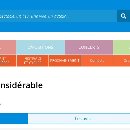
E
EXPOSITIONS
CONCERTS
ANT
FESTIVALS
PROCHAINEMENT
comédie
dr
IÈRES
ET CYCLES
nsidérable
s
Les avis