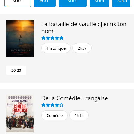
AOÛT
AOÛT
AOÛT
AOÛT
AOÛT
La Bataille de Gaulle : J'écris ton
nom
Historique
2h37
20:20
De la Comédie-Française
Comédie
1h15