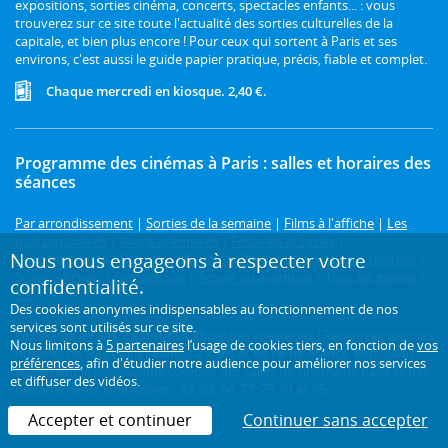
expositions, sorties cinéma, concerts, spectacles enfants... : vous
trouverez sur ce site toute l'actualité des sorties culturelles de la
capitale, et bien plus encore ! Pour ceux qui sortent à Paris et ses
environs, c'est aussi le guide papier pratique, précis, fiable et complet.
Chaque mercredi en kiosque. 2,40 €.
Programme des cinémas à Paris : salles et horaires des
séances
Par arrondissement
|
Sorties de la semaine
|
Films à l'affiche
|
Les
plus populaires
|
Avant-premières
|
Festivals et cycles
|
Nous nous engageons à respecter votre
Prochainement
|
Comédie
|
Drame
|
Thriller
|
Animation
|
Horreur
|
Science-fiction
|
Fantastique
|
Action ou aventure
|
Tous les genres
|
confidentialité.
3D
Des cookies anonymes indispensables au fonctionnement de nos
services sont utilisés sur ce site.
Le cinéma à Paris, c'est sur L'Officiel des spectacles ! Retrouvez tous les
Nous limitons à
5 partenaires
l’usage de cookies tiers, en fonction de
vos
horaires de toutes les séances à Paris et en Île-de-France. Retrouvez
préférences
, afin d'étudier notre audience pour améliorer nos services
également le programme complet des salles de cinéma de Paris et des
et diffuser des vidéos.
départements limitrophes : 92, 93, 94, 77, 78, 91 et 95.
Accepter et continuer
Continuer sans accepter