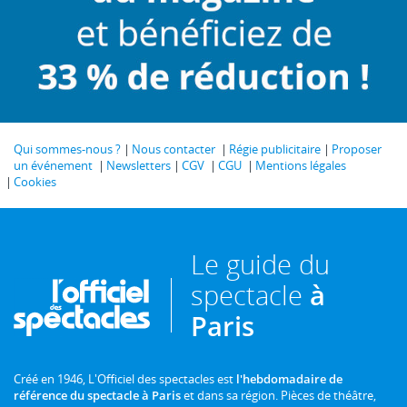
Qui sommes-nous ?
Nous contacter
Régie publicitaire
Proposer
un événement
Newsletters
CGV
CGU
Mentions légales
Cookies
Le guide du
spectacle
à
Paris
Créé en 1946, L'Officiel des spectacles est
l'hebdomadaire de
référence du spectacle à Paris
et dans sa région. Pièces de théâtre,