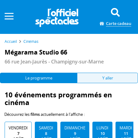
Panneau de gestion des cookies
Carte cadeau
Accueil
Cinémas
Mégarama Studio 66
66 rue Jean-Jaurès - Champigny-sur-Marne
Le programme
Y aller
10 événements programmés en
cinéma
Découvrez les
films
actuellement à l'affiche :
VENDREDI
SAMEDI
DIMANCHE
LUNDI
MARDI
7
8
9
10
11