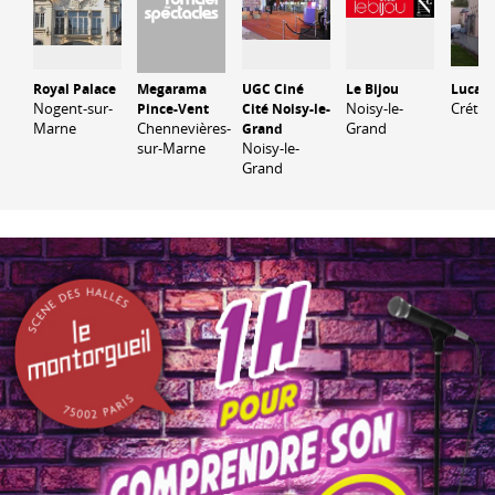
Royal Palace
Megarama
UGC Ciné
Le Bijou
Lucar
Nogent-sur-
Noisy-le-
Créteil
Pince-Vent
Cité Noisy-le-
Marne
Chennevières-
Grand
Grand
sur-Marne
Noisy-le-
Grand