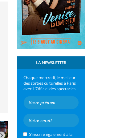
LA NEWSLETTER
Chaque mercredi, le meilleur
des sorties culturelles à Paris
avec L'Officiel des spectacles !
S’inscrire également à la