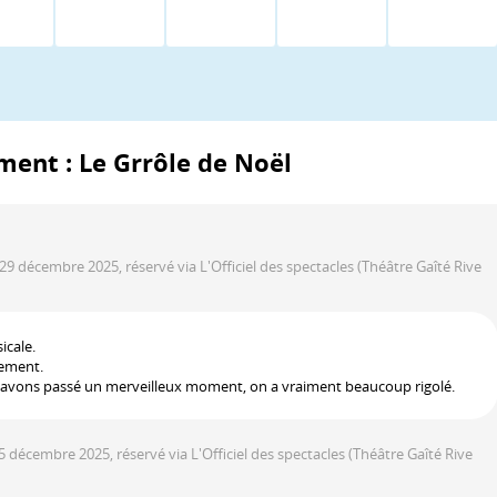
ment : Le Grrôle de Noël
 29 décembre 2025, réservé via L'Officiel des spectacles
(Théâtre Gaîté Rive
cale.
bement.
e avons passé un merveilleux moment, on a vraiment beaucoup rigolé.
25 décembre 2025, réservé via L'Officiel des spectacles
(Théâtre Gaîté Rive