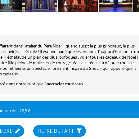
ffairent dans l’atelier du Père Noël… quand surgit le plus grincheux, le plus
des invités : le Grrôle ! Il est persuadé que les enfants d’aujourd’hui sont trop
e, il échafaude un plan des plus loufoques : voler tous les cadeaux de Noël !
te fille pleine de malice et de courage. Va-t-elle réussir à déjouer tous ses
our et féérie, un spectacle librement inspiré du
Grinch
, qui rappelle que la
es cadeaux.
ncé dans notre rubrique
Spectacles musicaux
.
au lieu de
28,5 €
 LIBRE
FILTRE DE TARIF