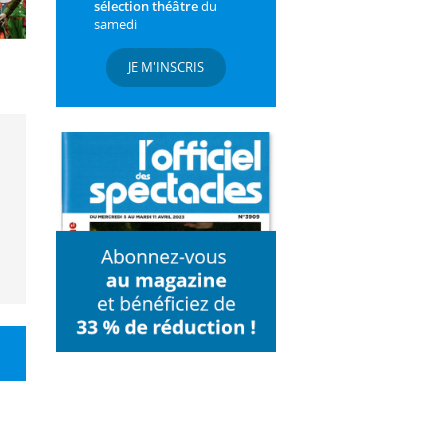
sélection théâtre
du
samedi
JE M'INSCRIS