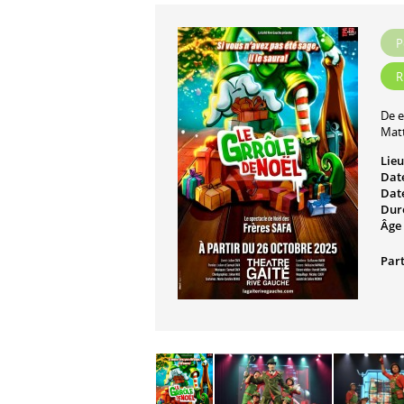
P
R
De 
Mat
Lieu
Date
Date
Dur
Âge 
Part