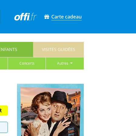
Carte cadeau
ENFANTS
VISITES GUIDÉES
concerts
autres
R