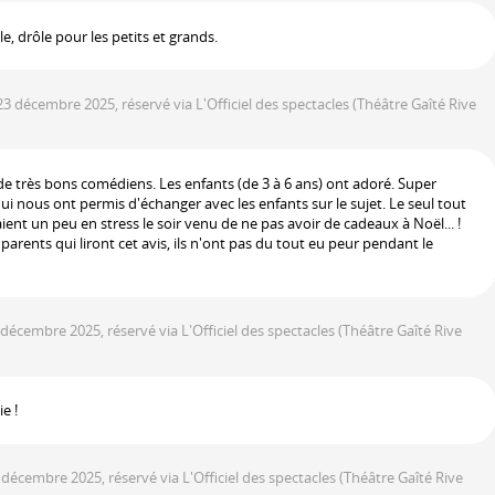
e, drôle pour les petits et grands.
 23 décembre 2025, réservé via L'Officiel des spectacles
(Théâtre Gaîté Rive
de très bons comédiens. Les enfants (de 3 à 6 ans) ont adoré. Super
i nous ont permis d'échanger avec les enfants sur le sujet. Le seul tout
aient un peu en stress le soir venu de ne pas avoir de cadeaux à Noël... !
s parents qui liront cet avis, ils n'ont pas du tout eu peur pendant le
8 décembre 2025, réservé via L'Officiel des spectacles
(Théâtre Gaîté Rive
e !
r décembre 2025, réservé via L'Officiel des spectacles
(Théâtre Gaîté Rive