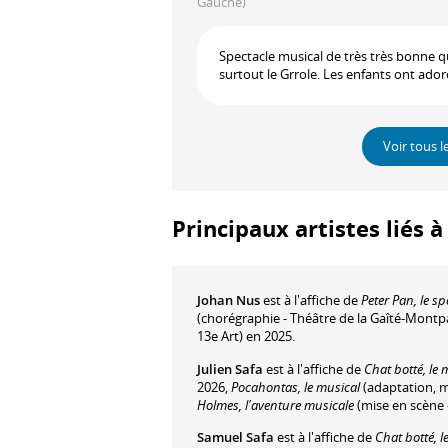
Gauche)
Spectacle musical de très très bonne q
surtout le Grrole. Les enfants ont 
Voir tous l
Principaux artistes liés 
Johan Nus
est à l'affiche de
Peter Pan, le s
(chorégraphie - Théâtre de la Gaîté-Mont
13e Art) en 2025.
Julien Safa
est à l'affiche de
Chat botté, le 
2026,
Pocahontas, le musical
(adaptation, m
Holmes, l'aventure musicale
(mise en scène 
Samuel Safa
est à l'affiche de
Chat botté, l