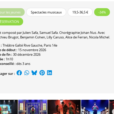
our les jeunes
Spectacles musicaux
19,5-36,5 €
-34%
ÉSERVATION
et composé par
Julien Safa
,
Samuel Safa
. Chorégraphie
Johan Nus
. Avec
thieu Brugot,
Benjamin Cohen
, Lilly Caruso,
Alice de Ferran
, Nicola Michel.
 :
Théâtre Gaîté Rive Gauche
, Paris 14e
 de début :
15 novembre 2026
 de fin :
30 décembre 2026
ée :
1h10
conseillé :
dès 3 ans
ager sur :