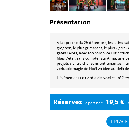
Présentation
À l’approche du 25 décembre, les lutins s’a
grognon, le plus grimaçant, le plus « grrr » 
gâtés ! Alors, avec son complice Lutincruch
Mais c’était sans compter sur Anna, une peti
projets ? Entre chansons entraînantes, hum
véritable magie de Noël va bien au-delà d
L'évènement
Le Grrôle de Noël
est référe
Réservez
19,5 €
à partir de
1 PLACE