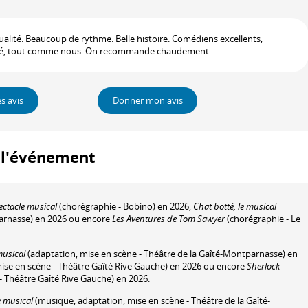
ualité. Beaucoup de rythme. Belle histoire. Comédiens excellents,
adoré, tout comme nous. On recommande chaudement.
es avis
Donner mon avis
à l'événement
pectacle musical
(chorégraphie - Bobino) en 2026,
Chat botté, le musical
parnasse) en 2026 ou encore
Les Aventures de Tom Sawyer
(chorégraphie - Le
musical
(adaptation, mise en scène - Théâtre de la Gaîté-Montparnasse) en
ise en scène - Théâtre Gaîté Rive Gauche) en 2026 ou encore
Sherlock
- Théâtre Gaîté Rive Gauche) en 2026.
e musical
(musique, adaptation, mise en scène - Théâtre de la Gaîté-