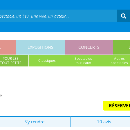
E
EXPOSITIONS
CONCERTS
POUR LES
spectacles
autres
classiques
TOUT-PETITS
musicaux
spectacles
e
RÉSERVE
S'y rendre
10 avis