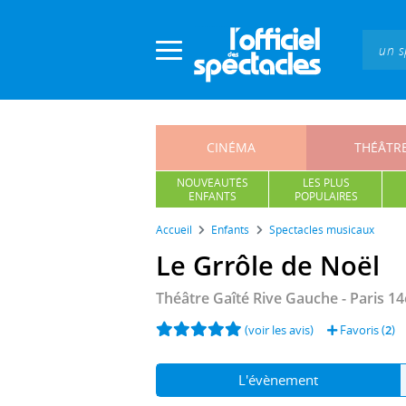
Panneau de gestion des cookies
CINÉMA
THÉÂTR
NOUVEAUTÉS
LES PLUS
ENFANTS
POPULAIRES
Accueil
Enfants
Spectacles musicaux
Le Grrôle de Noël
Théâtre Gaîté Rive Gauche
- Paris 14
(voir les avis)
Favoris (
2
)
L'évènement