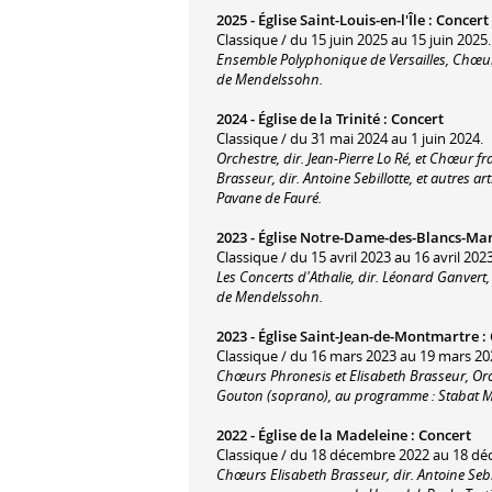
2025 -
Église Saint-Louis-en-l'Île
:
Concert
Classique / du 15 juin 2025 au 15 juin 2025.
Ensemble Polyphonique de Versailles, Chœur
de Mendelssohn.
2024 -
Église de la Trinité
:
Concert
Classique / du 31 mai 2024 au 1 juin 2024.
Orchestre, dir. Jean-Pierre Lo Ré, et Chœur f
Brasseur, dir. Antoine Sebillotte, et autres a
Pavane de Fauré.
2023 -
Église Notre-Dame-des-Blancs-Ma
Classique / du 15 avril 2023 au 16 avril 2023
Les Concerts d'Athalie, dir. Léonard Ganvert
de Mendelssohn.
2023 -
Église Saint-Jean-de-Montmartre
:
Classique / du 16 mars 2023 au 19 mars 20
Chœurs Phronesis et Elisabeth Brasseur, Orch
Gouton (soprano), au programme : Stabat M
2022 -
Église de la Madeleine
:
Concert
Classique / du 18 décembre 2022 au 18 dé
Chœurs Elisabeth Brasseur, dir. Antoine Sebi