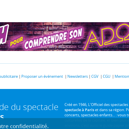
publicitaire
Proposer un événement
Newsletters
CGV
CGU
Mentions
ide du spectacle
Créé en 1946, L'Officiel des spectacles
spectacle à Paris
et dans sa région. P
is
concerts, spectacles enfants... : vous t
culturelles de la capitale, et bien plus
re confidentialité.
environs, c'est aussi le guide papier pr