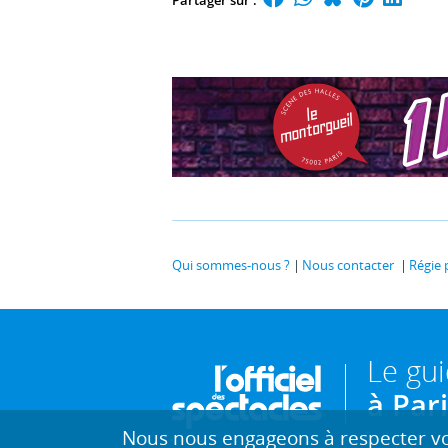
Qui sommes-nous ?
Nous contacter
Régie 
Le gu
à Par
Nous nous engageons à respecter vot