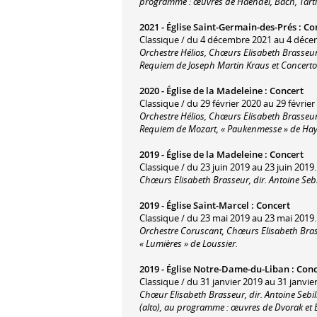
programme : œuvres de Haendel, Bach, Tarti
2021 -
Église Saint-Germain-des-Prés
:
Co
Classique / du 4 décembre 2021 au 4 déce
Orchestre Hélios, Chœurs Elisabeth Brasseur
Requiem de Joseph Martin Kraus et Concerto
2020 -
Église de la Madeleine
:
Concert
Classique / du 29 février 2020 au 29 février
Orchestre Hélios, Chœurs Elisabeth Brasseur,
Requiem de Mozart, « Paukenmesse » de Hay
2019 -
Église de la Madeleine
:
Concert
Classique / du 23 juin 2019 au 23 juin 2019.
Chœurs Elisabeth Brasseur, dir. Antoine Seb
2019 -
Église Saint-Marcel
:
Concert
Classique / du 23 mai 2019 au 23 mai 2019.
Orchestre Coruscant, Chœurs Elisabeth Brasse
« Lumières » de Loussier.
2019 -
Église Notre-Dame-du-Liban
:
Conc
Classique / du 31 janvier 2019 au 31 janvie
Chœur Elisabeth Brasseur, dir. Antoine Sebi
(alto), au programme : œuvres de Dvorak et