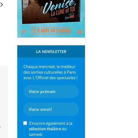
LA NEWSLETTER
Chaque mercredi, le meilleur
des sorties culturelles à Paris
avec L'Officiel des spectacles !
S’inscrire également à la
e
sélection théâtre
du
samedi