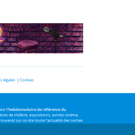
 légales
Cookies
 est
l'hebdomadaire de référence du
ièces de théâtre, expositions, sorties cinéma,
rouverez sur ce site toute l'actualité des sorties
 encore ! Pour ceux qui sortent à Paris et ses
atique, précis, fiable et complet.