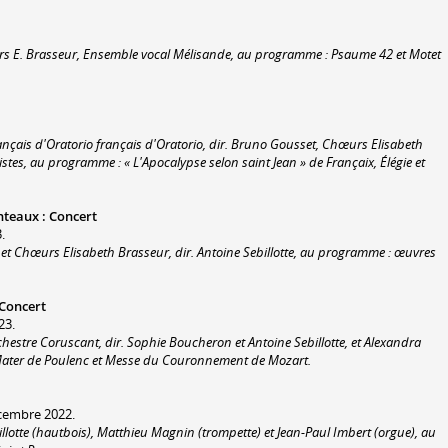
s E. Brasseur, Ensemble vocal Mélisande, au programme : Psaume 42 et Motet
rançais d'Oratorio français d'Oratorio, dir. Bruno Gousset, Chœurs Elisabeth
rtistes, au programme : « L'Apocalypse selon saint Jean » de Françaix, Élégie et
nteaux
:
Concert
.
, et Chœurs Elisabeth Brasseur, dir. Antoine Sebillotte, au programme : œuvres
Concert
23.
estre Coruscant, dir. Sophie Boucheron et Antoine Sebillotte, et Alexandra
ater de Poulenc et Messe du Couronnement de Mozart.
cembre 2022.
llotte (hautbois), Matthieu Magnin (trompette) et Jean-Paul Imbert (orgue), au