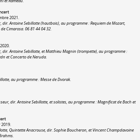
ni et Rameau.
ncert
mbre 2021.
, dir. Antoine Sebillotte (hautbois), au programme : Requiem de Mozart,
 de Cimarosa. 06 81 44 04 32.
 2020.
 dir. Antoine Sebillotte, et Matthieu Magnin (trompette), au programme :
dn et Concerto de Neruda.
illotte, au programme : Messe de Dvorak.
ur, dir. Antoine Sebillotte, et solistes, au programme : Magnificat de Bach et
ert
r 2019.
llotte, Quintette Anacrouse, dir. Sophie Boucheron, et Vincent Champdavoine
 Brahms.