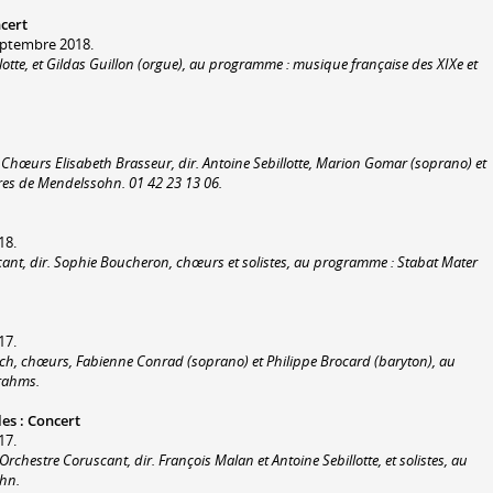
cert
eptembre 2018.
lotte, et Gildas Guillon (orgue), au programme : musique française des XIXe et
, Chœurs Elisabeth Brasseur, dir. Antoine Sebillotte, Marion Gomar (soprano) et
es de Mendelssohn. 01 42 23 13 06.
18.
ant, dir. Sophie Boucheron, chœurs et solistes, au programme : Stabat Mater
17.
rich, chœurs, Fabienne Conrad (soprano) et Philippe Brocard (baryton), au
rahms.
les
:
Concert
17.
chestre Coruscant, dir. François Malan et Antoine Sebillotte, et solistes, au
hn.