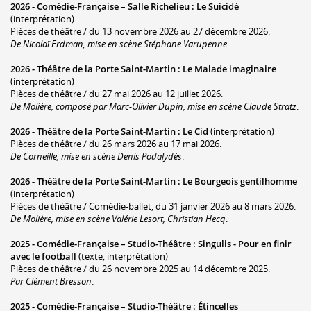
2026 -
Comédie-Française – Salle Richelieu
:
Le Suicidé
(interprétation)
Pièces de théâtre / du 13 novembre 2026 au 27 décembre 2026.
De Nicolaï Erdman, mise en scène Stéphane Varupenne
.
2026 -
Théâtre de la Porte Saint-Martin
:
Le Malade imaginaire
(interprétation)
Pièces de théâtre / du 27 mai 2026 au 12 juillet 2026.
De Molière, composé par Marc-Olivier Dupin, mise en scène Claude Stratz
.
2026 -
Théâtre de la Porte Saint-Martin
:
Le Cid
(interprétation)
Pièces de théâtre / du 26 mars 2026 au 17 mai 2026.
De Corneille, mise en scène Denis Podalydès
.
2026 -
Théâtre de la Porte Saint-Martin
:
Le Bourgeois gentilhomme
(interprétation)
Pièces de théâtre / Comédie-ballet, du 31 janvier 2026 au 8 mars 2026.
De Molière, mise en scène Valérie Lesort, Christian Hecq
.
2025 -
Comédie-Française – Studio-Théâtre
:
Singulis - Pour en finir
avec le football
(texte, interprétation)
Pièces de théâtre / du 26 novembre 2025 au 14 décembre 2025.
Par Clément Bresson
.
2025 -
Comédie-Française – Studio-Théâtre
:
Étincelles