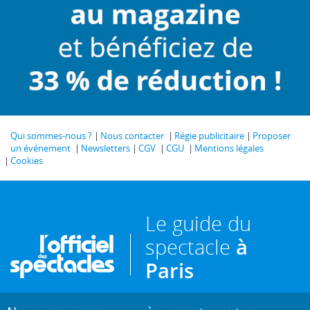
Qui sommes-nous ?
Nous contacter
Régie publicitaire
Proposer
un événement
Newsletters
CGV
CGU
Mentions légales
Cookies
Le guide du
spectacle
à
Paris