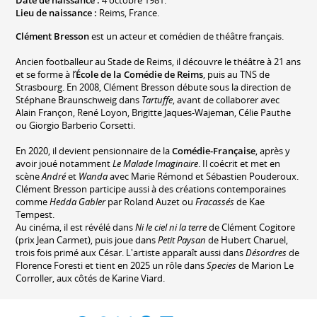
Date de naissance :
4 octobre 1981.
Lieu de naissance :
Reims, France.
Clément Bresson
est un acteur et comédien de théâtre français.
Ancien footballeur au Stade de Reims, il découvre le théâtre à 21 ans
et se forme à l’
École de la Comédie de Reims
, puis au TNS de
Strasbourg. En 2008, Clément Bresson débute sous la direction de
Stéphane Braunschweig dans
Tartuffe
, avant de collaborer avec
Alain Françon, René Loyon, Brigitte Jaques-Wajeman, Célie Pauthe
ou Giorgio Barberio Corsetti.
En 2020, il devient pensionnaire de la
Comédie-Française
, après y
avoir joué notamment
Le Malade Imaginaire
. Il coécrit et met en
scène
André
et
Wanda
avec Marie Rémond et Sébastien Pouderoux.
Clément Bresson participe aussi à des créations contemporaines
comme
Hedda Gabler
par Roland Auzet ou
Fracassés
de Kae
Tempest.
Au cinéma, il est révélé dans
Ni le ciel ni la terre
de Clément Cogitore
(prix Jean Carmet), puis joue dans
Petit Paysan
de Hubert Charuel,
trois fois primé aux César. L'artiste apparaît aussi dans
Désordres
de
Florence Foresti et tient en 2025 un rôle dans
Species
de Marion Le
Corroller, aux côtés de Karine Viard.