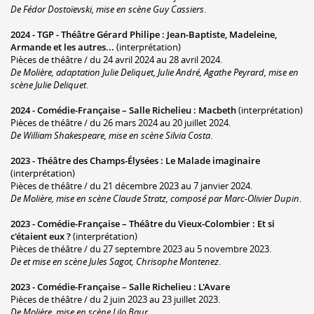
De Fédor Dostoïevski, mise en scène Guy Cassiers
.
2024 -
TGP - Théâtre Gérard Philipe
:
Jean-Baptiste, Madeleine,
Armande et les autres...
(interprétation)
Pièces de théâtre / du 24 avril 2024 au 28 avril 2024.
De Molière, adaptation Julie Deliquet, Julie André, Agathe Peyrard, mise en
scène Julie Deliquet
.
2024 -
Comédie-Française – Salle Richelieu
:
Macbeth
(interprétation)
Pièces de théâtre / du 26 mars 2024 au 20 juillet 2024.
De William Shakespeare, mise en scène Silvia Costa
.
2023 -
Théâtre des Champs-Élysées
:
Le Malade imaginaire
(interprétation)
Pièces de théâtre / du 21 décembre 2023 au 7 janvier 2024.
De Molière, mise en scène Claude Stratz, composé par Marc-Olivier Dupin
.
2023 -
Comédie-Française – Théâtre du Vieux-Colombier
:
Et si
c'étaient eux ?
(interprétation)
Pièces de théâtre / du 27 septembre 2023 au 5 novembre 2023.
De et mise en scène Jules Sagot, Chrisophe Montenez
.
2023 -
Comédie-Française – Salle Richelieu
:
L'Avare
Pièces de théâtre / du 2 juin 2023 au 23 juillet 2023.
De Molière, mise en scène Lilo Baur
.