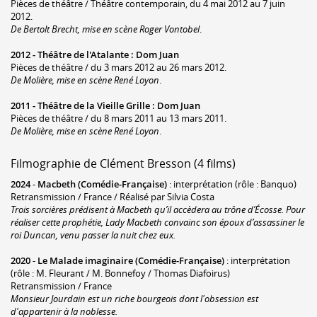
Pièces de théâtre / Théâtre contemporain, du 4 mai 2012 au 7 juin
2012.
De Bertolt Brecht, mise en scène Roger Vontobel
.
2012 -
Théâtre de l'Atalante
:
Dom Juan
Pièces de théâtre / du 3 mars 2012 au 26 mars 2012.
De Molière, mise en scène René Loyon
.
2011 -
Théâtre de la Vieille Grille
:
Dom Juan
Pièces de théâtre / du 8 mars 2011 au 13 mars 2011.
De Molière, mise en scène René Loyon
.
Filmographie de Clément Bresson (4 films)
2024
-
Macbeth (Comédie-Française)
: interprétation (rôle : Banquo)
Retransmission / France / Réalisé par Silvia Costa
Trois sorcières prédisent à Macbeth qu’il accèdera au trône d’Écosse. Pour
réaliser cette prophétie, Lady Macbeth convainc son époux d’assassiner le
roi Duncan, venu passer la nuit chez eux.
2020
-
Le Malade imaginaire (Comédie-Française)
: interprétation
(rôle : M. Fleurant / M. Bonnefoy / Thomas Diafoirus)
Retransmission / France
Monsieur Jourdain est un riche bourgeois dont l'obsession est
d'appartenir à la noblesse.