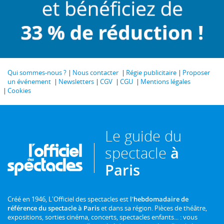
Qui sommes-nous ?
Nous contacter
Régie publicitaire
Proposer
un événement
Newsletters
CGV
CGU
Mentions légales
Cookies
Le guide du
spectacle
à
Paris
Créé en 1946, L'Officiel des spectacles est
l'hebdomadaire de
référence du spectacle à Paris
et dans sa région. Pièces de théâtre,
expositions, sorties cinéma, concerts, spectacles enfants... : vous