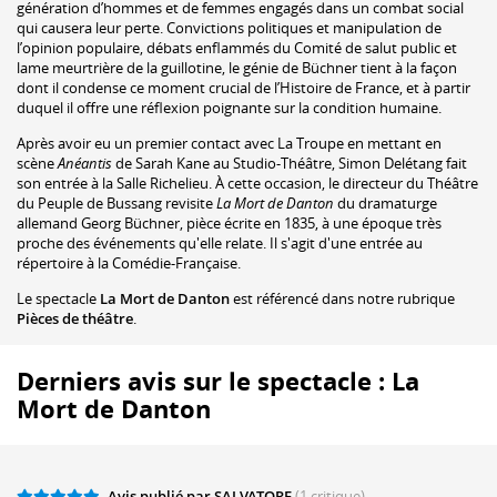
génération d’hommes et de femmes engagés dans un combat social
qui causera leur perte. Convictions politiques et manipulation de
l’opinion populaire, débats enflammés du Comité de salut public et
lame meurtrière de la guillotine, le génie de Büchner tient à la façon
dont il condense ce moment crucial de l’Histoire de France, et à partir
duquel il offre une réflexion poignante sur la condition humaine.
Après avoir eu un premier contact avec La Troupe en mettant en
scène
Anéantis
de Sarah Kane au Studio-Théâtre, Simon Delétang fait
son entrée à la Salle Richelieu. À cette occasion, le directeur du Théâtre
du Peuple de Bussang revisite
La Mort de Danton
du dramaturge
allemand Georg Büchner, pièce écrite en 1835, à une époque très
proche des événements qu'elle relate. Il s'agit d'une entrée au
répertoire à la Comédie-Française.
Le spectacle
La Mort de Danton
est référencé dans notre rubrique
Pièces de théâtre
.
Derniers avis sur le spectacle : La
Mort de Danton
Avis publié par SALVATORE
(1 critique)