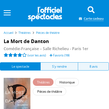
Panneau de gestion des cookies
Carte cadeau
Accueil
Théâtres
Pièces de théâtre
La Mort de Danton
Comédie-Française – Salle Richelieu
- Paris 1er
(voir les avis)
Favoris (
19
)
Le spectacle
S'y rendre
8 avis
Théâtres
Historique
Pièces de théâtre