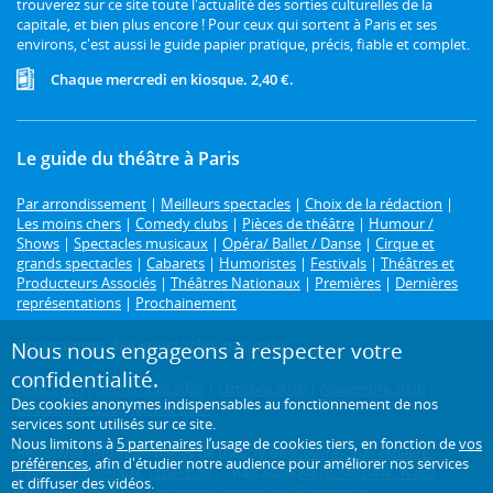
trouverez sur ce site toute l'actualité des sorties culturelles de la
capitale, et bien plus encore ! Pour ceux qui sortent à Paris et ses
environs, c'est aussi le guide papier pratique, précis, fiable et complet.
Chaque mercredi en kiosque. 2,40 €.
Le guide du théâtre à Paris
Par arrondissement
|
Meilleurs spectacles
|
Choix de la rédaction
|
Les moins chers
|
Comedy clubs
|
Pièces de théâtre
|
Humour /
Shows
|
Spectacles musicaux
|
Opéra/ Ballet / Danse
|
Cirque et
grands spectacles
|
Cabarets
|
Humoristes
|
Festivals
|
Théâtres et
Producteurs Associés
|
Théâtres Nationaux
|
Premières
|
Dernières
représentations
|
Prochainement
Programme des spectacles par mois
Nous nous engageons à respecter votre
confidentialité.
Août 2026
|
Septembre 2026
|
Octobre 2026
|
Novembre 2026
|
Des cookies anonymes indispensables au fonctionnement de nos
Décembre 2026
|
Janvier 2027
services sont utilisés sur ce site.
Nous limitons à
5 partenaires
l’usage de cookies tiers, en fonction de
vos
Retrouvez toutes les pièces de théâtre de
Molière
,
Shakespeare
,
préférences
, afin d'étudier notre audience pour améliorer nos services
Feydeau
,
Marivaux
,
Tchekhov
..., mais aussi
Alexis Michalik
,
Wajdi
et diffuser des vidéos.
Mouawad
,
Jean-Luc Lagarce
ou encore
Joël Pommerat
.