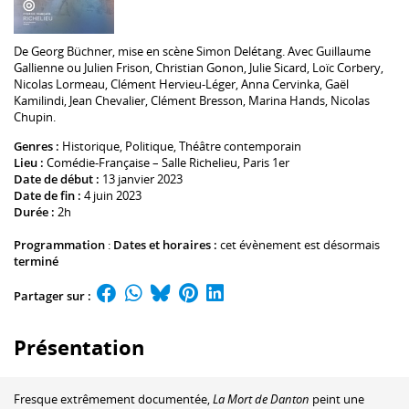
De
Georg Büchner
, mise en scène
Simon Delétang
. Avec
Guillaume
Gallienne
ou
Julien Frison
,
Christian Gonon
,
Julie Sicard
,
Loïc Corbery
,
Nicolas Lormeau
,
Clément Hervieu-Léger
,
Anna Cervinka
,
Gaël
Kamilindi
,
Jean Chevalier
,
Clément Bresson
,
Marina Hands
,
Nicolas
Chupin
.
Genres :
Historique
,
Politique
,
Théâtre contemporain
Lieu :
Comédie-Française – Salle Richelieu
, Paris 1er
Date de début :
13 janvier 2023
Date de fin :
4 juin 2023
Durée :
2h
Programmation
:
Dates et horaires :
cet évènement est désormais
terminé
Partager sur :
Présentation
Fresque extrêmement documentée,
La Mort de Danton
peint une