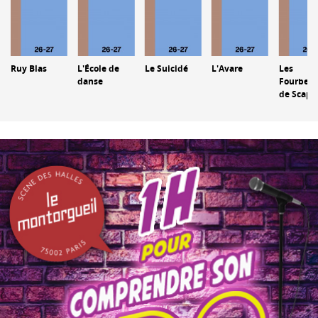
Ruy Blas
L'École de
Le Suicidé
L'Avare
Les
danse
Fourberi
de Scapi