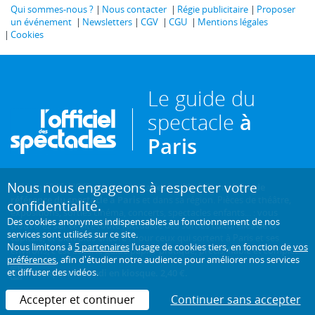
Qui sommes-nous ?
Nous contacter
Régie publicitaire
Proposer
un événement
Newsletters
CGV
CGU
Mentions légales
Cookies
Le guide du
spectacle
à
Paris
Nous nous engageons à respecter votre
Créé en 1946, L'Officiel des spectacles est
l'hebdomadaire de
référence du spectacle à Paris
et dans sa région. Pièces de théâtre,
confidentialité.
expositions, sorties cinéma, concerts, spectacles enfants... : vous
Des cookies anonymes indispensables au fonctionnement de nos
trouverez sur ce site toute l'actualité des sorties culturelles de la
services sont utilisés sur ce site.
capitale, et bien plus encore ! Pour ceux qui sortent à Paris et ses
Nous limitons à
5 partenaires
l’usage de cookies tiers, en fonction de
vos
environs, c'est aussi le guide papier pratique, précis, fiable et complet.
préférences
, afin d'étudier notre audience pour améliorer nos services
et diffuser des vidéos.
Chaque mercredi en kiosque. 2,40 €.
Accepter et continuer
Continuer sans accepter