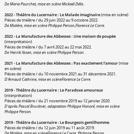
De Maria Pourchet, mise en scène Mickaël Délis
.
2022 -
Théâtre du Lucernaire
:
Le Malade imaginaire
(mise en scène)
Pièces de théâtre / du 29 juin 2022 au 9 octobre 2022.
De Molière, mise en scène Philippe Person,Florence Le Corre
.
2022 -
La Manufacture des Abbesses
:
Une maison de poupée
(interprétation)
Pièces de théâtre / du 7 avril 2022 au 22 mai 2022.
De Henrik Ibsen, mise en scène Philippe Person
.
2021 -
La Manufacture des Abbesses
:
Pas exactement l'amour
(mise
en scène)
Pièces de théâtre / du 10 novembre 2021 au 31 décembre 2021.
D'Arnaud Cathrine, mise en scèneFlorence Le Corre
.
2019 -
Théâtre du Lucernaire
:
Le Paradoxe amoureux
(interprétation)
Pièces de théâtre / du 21 novembre 2019 au 12 janvier 2020.
D'après Pascal Bruckner, adaptation Philippe Honoré, mise en scène
Philippe Person
.
2019 -
Théâtre du Lucernaire
:
Le Bourgeois gentilhomme
Pièces de théâtre / du 12 juin 2019 au 11 août 2019.
De Molière, mise en scèneFlorence Le Corre, Philippe Person
.