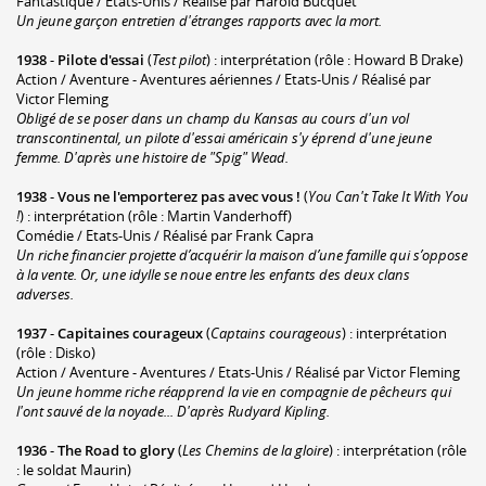
Fantastique / Etats-Unis / Réalisé par Harold Bucquet
Un jeune garçon entretien d'étranges rapports avec la mort.
1938
-
Pilote d'essai
(
Test pilot
) : interprétation (rôle : Howard B Drake)
Action / Aventure - Aventures aériennes / Etats-Unis / Réalisé par
Victor Fleming
Obligé de se poser dans un champ du Kansas au cours d'un vol
transcontinental, un pilote d'essai américain s'y éprend d'une jeune
femme. D'après une histoire de "Spig" Wead.
1938
-
Vous ne l'emporterez pas avec vous !
(
You Can't Take It With You
!
) : interprétation (rôle : Martin Vanderhoff)
Comédie / Etats-Unis / Réalisé par Frank Capra
Un riche financier projette d’acquérir la maison d’une famille qui s’oppose
à la vente. Or, une idylle se noue entre les enfants des deux clans
adverses.
1937
-
Capitaines courageux
(
Captains courageous
) : interprétation
(rôle : Disko)
Action / Aventure - Aventures / Etats-Unis / Réalisé par Victor Fleming
Un jeune homme riche réapprend la vie en compagnie de pêcheurs qui
l'ont sauvé de la noyade... D'après Rudyard Kipling.
1936
-
The Road to glory
(
Les Chemins de la gloire
) : interprétation (rôle
: le soldat Maurin)