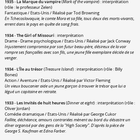
1935
-
La Marque du vampire
(
Mark of the vampire
) : interprétation
(rôle : le professeur Zelen)
Fantastique / Etats-Unis / Réalisé par Tod Browning
En Tchecoslovaquie, le comte Mora et sa fille, tous deux des morts-vivants,
errent dans le pays en quête de sang frais.
1934
-
The Girl of Missouri
: interprétation
Drame - Drame psychologique / Etats-Unis / Réalisé par Jack Conway
Injustement compromise par son futur beau-père, désireux de la voir
rompre ses fiançailles avec son fils, une jeune fille exemplaire décide de se
venger.
1934
-
L'Île au trésor
(
Treasure Island
) : interprétation (rôle : Billy
Bones)
Action / Aventure / Etats-Unis / Réalisé par Victor Fleming
Un vieux boucanier aide un jeune garçon à trouver le trésor que lui a
légué un capitaine en retraite.
1933
-
Les Invités de huit heures
(
Dinner at eight
) : interprétation (rôle :
Oliver Jordan)
Comédie dramatique / Etats-Unis / Réalisé par George Cukor
Faillite, déchéance, amours contrariées mènent au bord du désastre un
dîner organisé par des gens de la "High Society". D'après la pièce de
George S. Kaufman et Edna Farber.