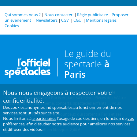
Qui sommes-nous ?
Nous contacter
Régie publicitaire
Proposer
un événement
Newsletters
CGV
CGU
Mentions légales
Cookies
Le guide du
spectacle
à
Paris
Nous nous engageons à respecter votre
Créé en 1946, L'Officiel des spectacles est
l'hebdomadaire de
référence du spectacle à Paris
et dans sa région. Pièces de théâtre,
confidentialité.
expositions, sorties cinéma, concerts, spectacles enfants... : vous
Des cookies anonymes indispensables au fonctionnement de nos
trouverez sur ce site toute l'actualité des sorties culturelles de la
services sont utilisés sur ce site.
capitale, et bien plus encore ! Pour ceux qui sortent à Paris et ses
Nous limitons à
5 partenaires
l’usage de cookies tiers, en fonction de
vos
environs, c'est aussi le guide papier pratique, précis, fiable et complet.
préférences
, afin d'étudier notre audience pour améliorer nos services
et diffuser des vidéos.
Chaque mercredi en kiosque. 2,40 €.