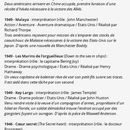
Deux américains arrivent en Chine occupée, prendre livraison d'une
récolte d'hévéa nécessaire à la victoire des Alliés.
1949
-
Malaya
: interprétation (rôle : John Manchester)
Action / Aventure - Aventure dramatique / Etats-Unis / Réalisé par
Richard Thorpe
Trois américains reçoivent pour mission de s'emparer des stocks de
caoutchouc de Malaisie nécessaires à la victoire des Etats-Unis sur le
Japon. D'après une nouvelle de Manchester Boddy.
1949
-
Les Marins de l'orgueilleux
(
Down to the sea in ships
) :
interprétation (rôle : le capitaine Bering Joy)
Drame - Drame psychologique / Etats-Unis / Réalisé par Henry
Hathaway
Un vieux capitaine de baleinier rève de voir son petit-fils suivre ses traces.
Il est aidé dans cette tâche par son second.
1949
-
Key Largo
: interprétation (rôle : James Temple)
Drame - Drame policier / Etats-Unis / Réalisé par John Huston
Venu rendre visite à la veuve d'un compagnon d'armes, propriétaire d'un
hôtel en Floride, un soldat démobilisé trouve l'endroit occupé par des
gangsters fuyant un ouragan. D'après la pièce de Maxwell Anderson.
1946
-
Cœur secret
(
The Secret heart
) : interprétation (rôle : le docteur
Rossinger)