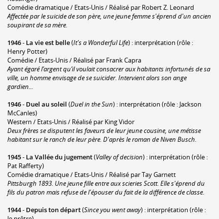
Comédie dramatique / Etats-Unis / Réalisé par Robert Z. Leonard
Affectée par le suicide de son père, une jeune femme s'éprend d'un ancien
soupirant de sa mère.
1946
-
La vie est belle
(
It's a Wonderful Life
) : interprétation (rôle :
Henry Potter)
Comédie / Etats-Unis / Réalisé par Frank Capra
Ayant égaré l’argent qu’il voulait consacrer aux habitants infortunés de sa
ville, un homme envisage de se suicider. Intervient alors son ange
gardien...
1946
-
Duel au soleil
(
Duel in the Sun
) : interprétation (rôle : Jackson
McCanles)
Western / Etats-Unis / Réalisé par King Vidor
Deux frères se disputent les faveurs de leur jeune cousine, une métisse
habitant sur le ranch de leur père. D'après le roman de Niven Busch.
1945
-
La Vallée du jugement
(
Valley of decision
) : interprétation (rôle :
Pat Rafferty)
Comédie dramatique / Etats-Unis / Réalisé par Tay Garnett
Pittsburgh 1893. Une jeune fille entre aux scieries Scott. Elle s'éprend du
fils du patron mais refuse de l'épouser du fait de la différence de classe.
1944
-
Depuis ton départ
(
Since you went away
) : interprétation (rôle :
le prêtre)