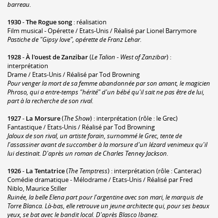
barreau.
1930
-
The Rogue song
: réalisation
Film musical - Opérette / Etats-Unis / Réalisé par Lionel Barrymore
Pastiche de "Gipsy love", opérette de Franz Lehar.
1928
-
À l'ouest de Zanzibar
(
Le Talion - West of Zanzibar
) :
interprétation
Drame / Etats-Unis / Réalisé par Tod Browning
Pour venger la mort de sa femme abandonnée par son amant, le magicien
Phroso, qui a entre-temps "hérité" d'un bébé qu'il sait ne pas être de lui,
part à la recherche de son rival.
1927
-
La Morsure
(
The Show
) : interprétation (rôle : le Grec)
Fantastique / Etats-Unis / Réalisé par Tod Browning
Jaloux de son rival, un artiste forain, surnommé le Grec, tente de
l'assassiner avant de succomber à la morsure d'un lézard venimeux qu'il
lui destinait. D'après un roman de Charles Tenney Jackson.
1926
-
La Tentatrice
(
The Temptress
) : interprétation (rôle : Canterac)
Comédie dramatique - Mélodrame / Etats-Unis / Réalisé par Fred
Niblo, Maurice Stiller
Ruinée, la belle Elena part pour l'argentine avec son mari, le marquis de
Torre Blanca. Là-bas, elle retrouve un jeune architecte qui, pour ses beaux
yeux, se bat avec le bandit local. D'après Blasco Ibanez.