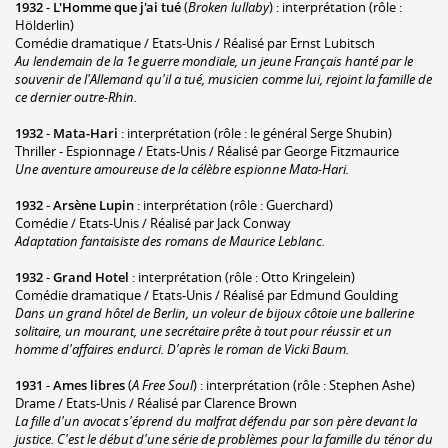
1932
-
L'Homme que j'ai tué
(
Broken lullaby
) : interprétation (rôle :
Hölderlin)
Comédie dramatique / Etats-Unis / Réalisé par Ernst Lubitsch
Au lendemain de la 1e guerre mondiale, un jeune Français hanté par le
souvenir de l'Allemand qu'il a tué, musicien comme lui, rejoint la famille de
ce dernier outre-Rhin.
1932
-
Mata-Hari
: interprétation (rôle : le général Serge Shubin)
Thriller - Espionnage / Etats-Unis / Réalisé par George Fitzmaurice
Une aventure amoureuse de la célèbre espionne Mata-Hari.
1932
-
Arsène Lupin
: interprétation (rôle : Guerchard)
Comédie / Etats-Unis / Réalisé par Jack Conway
Adaptation fantaisiste des romans de Maurice Leblanc.
1932
-
Grand Hotel
: interprétation (rôle : Otto Kringelein)
Comédie dramatique / Etats-Unis / Réalisé par Edmund Goulding
Dans un grand hôtel de Berlin, un voleur de bijoux côtoie une ballerine
solitaire, un mourant, une secrétaire prête à tout pour réussir et un
homme d'affaires endurci. D'après le roman de Vicki Baum.
1931
-
Ames libres
(
A Free Soul
) : interprétation (rôle : Stephen Ashe)
Drame / Etats-Unis / Réalisé par Clarence Brown
La fille d'un avocat s'éprend du malfrat défendu par son père devant la
justice. C'est le début d'une série de problèmes pour la famille du ténor du