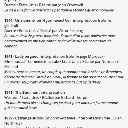
Drame / Etats-Unis / Réalisé par John Cromwell
La vie d'une famille américaine pendant la seconde guerre mondiale.
1944
-
Un nommé Joe
(
A guy named Joe
) : interprétation (rôle : le
général)
Guerre / Etats-Unis / Réalisé par Victor Fleming
Au cours de la 2e guerre mondiale, l'esprit d'un pilote américain mort
héroïquement en mission continue de veiller sur ses camarades de
combat.
1941
-
Lady be good
: interprétation (rôle : le juge Murdock)
Film musical - Comédie musicale / Etats-Unis / Réalisé par Norman Z.
McLeod
Malheureux en amour, un couple qui triomphe sur la scène de Broadway
décide de divorcer. Libre à nouveau, la femme se fait aussitôt courtiser par
un ancien soupirant. Numéros musicaux de Busby Berkeley.
1941
-
The Bad man
: interprétation
Western / Etats-Unis / Réalisé par Richard Thorpe
Un bandit mexicain se change en justicier pour aider un jeune homme
qui lui a sauvé la vie.
1939
-
L'Étrange sursis
(
On borrowed time
) : interprétation (rôle : Julian
Northrup)