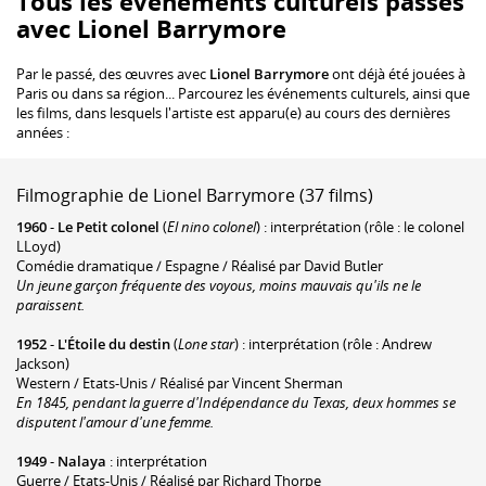
Tous les événements culturels passés
avec Lionel Barrymore
Par le passé, des œuvres avec
Lionel Barrymore
ont déjà été jouées à
Paris ou dans sa région... Parcourez les événements culturels, ainsi que
les films, dans lesquels l'artiste est apparu(e) au cours des dernières
années :
Filmographie de Lionel Barrymore (37 films)
1960
-
Le Petit colonel
(
El nino colonel
) : interprétation (rôle : le colonel
LLoyd)
Comédie dramatique / Espagne / Réalisé par David Butler
Un jeune garçon fréquente des voyous, moins mauvais qu'ils ne le
paraissent.
1952
-
L'Étoile du destin
(
Lone star
) : interprétation (rôle : Andrew
Jackson)
Western / Etats-Unis / Réalisé par Vincent Sherman
En 1845, pendant la guerre d'Indépendance du Texas, deux hommes se
disputent l'amour d'une femme.
1949
-
Nalaya
: interprétation
Guerre / Etats-Unis / Réalisé par Richard Thorpe