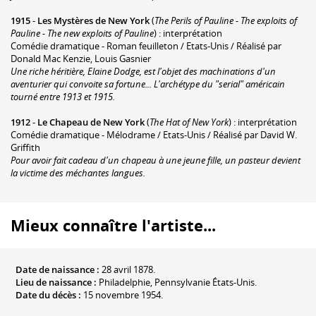
1915
-
Les Mystères de New York
(
The Perils of Pauline - The exploits of
Pauline - The new exploits of Pauline
) : interprétation
Comédie dramatique - Roman feuilleton / Etats-Unis / Réalisé par
Donald Mac Kenzie, Louis Gasnier
Une riche héritière, Elaine Dodge, est l'objet des machinations d'un
aventurier qui convoite sa fortune... L'archétype du "serial" américain
tourné entre 1913 et 1915.
1912
-
Le Chapeau de New York
(
The Hat of New York
) : interprétation
Comédie dramatique - Mélodrame / Etats-Unis / Réalisé par David W.
Griffith
Pour avoir fait cadeau d'un chapeau à une jeune fille, un pasteur devient
la victime des méchantes langues.
Mieux connaître l'artiste...
Date de naissance :
28 avril 1878.
Lieu de naissance :
Philadelphie, Pennsylvanie États-Unis.
Date du décès :
15 novembre 1954.