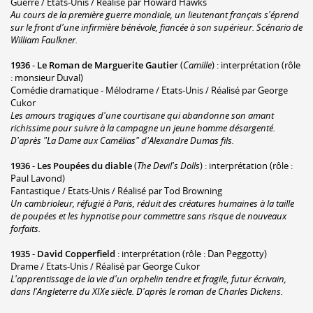
Guerre / Etats-Unis / Réalisé par Howard Hawks
Au cours de la première guerre mondiale, un lieutenant français s'éprend
sur le front d'une infirmière bénévole, fiancée à son supérieur. Scénario de
William Faulkner.
1936
-
Le Roman de Marguerite Gautier
(
Camille
) : interprétation (rôle
: monsieur Duval)
Comédie dramatique - Mélodrame / Etats-Unis / Réalisé par George
Cukor
Les amours tragiques d'une courtisane qui abandonne son amant
richissime pour suivre à la campagne un jeune homme désargenté.
D'après "La Dame aux Camélias" d'Alexandre Dumas fils.
1936
-
Les Poupées du diable
(
The Devil's Dolls
) : interprétation (rôle :
Paul Lavond)
Fantastique / Etats-Unis / Réalisé par Tod Browning
Un cambrioleur, réfugié à Paris, réduit des créatures humaines à la taille
de poupées et les hypnotise pour commettre sans risque de nouveaux
forfaits.
1935
-
David Copperfield
: interprétation (rôle : Dan Peggotty)
Drame / Etats-Unis / Réalisé par George Cukor
L'apprentissage de la vie d'un orphelin tendre et fragile, futur écrivain,
dans l'Angleterre du XIXe siècle. D'après le roman de Charles Dickens.