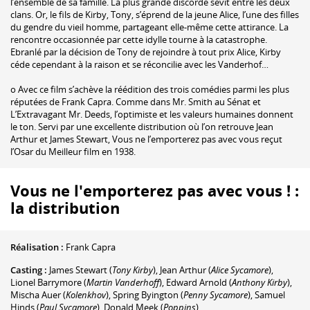
l’ensemble de sa famille. La plus grande discorde sévit entre les deux
clans. Or, le fils de Kirby, Tony, s’éprend de la jeune Alice, l’une des filles
du gendre du vieil homme, partageant elle-même cette attirance. La
rencontre occasionnée par cette idylle tourne à la catastrophe.
Ebranlé par la décision de Tony de rejoindre à tout prix Alice, Kirby
céde cependant à la raison et se réconcilie avec les Vanderhof…
o Avec ce film s’achève la réédition des trois comédies parmi les plus
réputées de Frank Capra. Comme dans Mr. Smith au Sénat et
L’Extravagant Mr. Deeds, l’optimiste et les valeurs humaines donnent
le ton. Servi par une excellente distribution où l’on retrouve Jean
Arthur et James Stewart, Vous ne l’emporterez pas avec vous reçut
l’Osar du Meilleur film en 1938.
Vous ne l'emporterez pas avec vous ! :
la distribution
Réalisation :
Frank Capra
Casting :
James Stewart
(
Tony Kirby
)
,
Jean Arthur
(
Alice Sycamore
)
,
Lionel Barrymore
(
Martin Vanderhoff
)
,
Edward Arnold
(
Anthony Kirby
)
,
Mischa Auer
(
Kolenkhov
)
,
Spring Byington
(
Penny Sycamore
)
,
Samuel
Hinds
(
Paul Sycamore
)
,
Donald Meek
(
Poppins
)