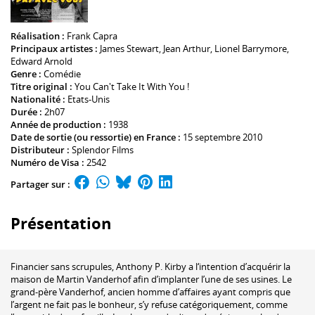
Réalisation :
Frank Capra
Principaux artistes :
James Stewart
,
Jean Arthur
,
Lionel Barrymore
,
Edward Arnold
Genre :
Comédie
Titre original :
You Can't Take It With You !
Nationalité :
Etats-Unis
Durée :
2h07
Année de production :
1938
Date de sortie (ou ressortie) en France :
15 septembre 2010
Distributeur :
Splendor Films
Numéro de Visa :
2542
Partager sur :
Présentation
Financier sans scrupules, Anthony P. Kirby a l‘intention d’acquérir la
maison de Martin Vanderhof afin d’implanter l’une de ses usines. Le
grand-père Vanderhof, ancien homme d’affaires ayant compris que
l’argent ne fait pas le bonheur, s’y refuse catégoriquement, comme