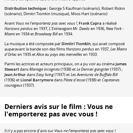
Distribution technique :
George S Kaufman
(scénario)
,
Robert Riskin
(scénario)
,
Dimitri Tiomkin
(musique)
,
Moss Hart
(scénario)
Avant
Vous ne l'emporterez pas avec vous !
,
Frank Capra
a réalisé
Horizons perdus
en 1937,
L'Extravagant Mr. Deeds
en 1936,
New York -
Miami
en 1934 et
Broadway Bill
en 1934.
La musique a été composée par
Dimitri Tiomkin
, qui avait composé
auparavant la bande son des films
Horizons perdus
en 1937,
Les Mains
d'Orlac
en 1935 et
Alice au pays des merveilles
en 1933.
Parmi les actrices et acteurs principaux, on a pu voir au cinéma
James
Stewart
dans
Mariage incognito
(1938) et
Le Dernier gangster
(1937) ;
Jean Arthur
dans
Easy living
(1937) et
Les Aventures de Buffalo Bill
(1936) et
Lionel Barrymore
dans
Pilote d'essai
(1938) et
Capitaines
courageux
(1937).
Derniers avis sur le film : Vous ne
l'emporterez pas avec vous !
Il n'y a pas encore d'avis sur
Vous ne l'emporterez pas avec vous !
.