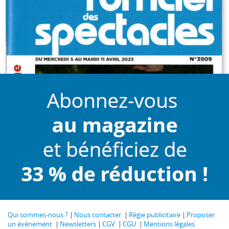
Qui sommes-nous ?
Nous contacter
Régie publicitaire
Proposer
un événement
Newsletters
CGV
CGU
Mentions légales