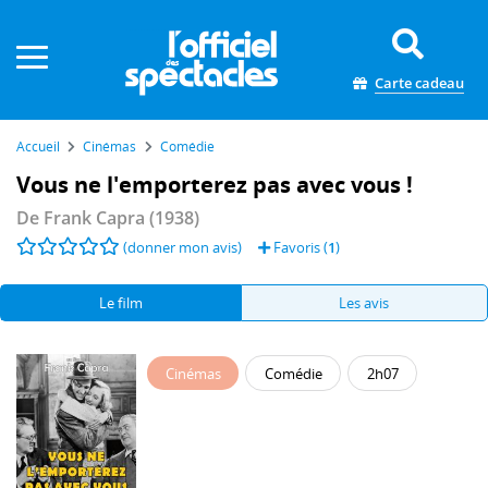
Panneau de gestion des cookies
Carte cadeau
Accueil
Cinémas
Comédie
Vous ne l'emporterez pas avec vous !
De
Frank Capra
(1938)
(donner mon avis)
Favoris (
1
)
Le film
Les avis
Cinémas
Comédie
2h07