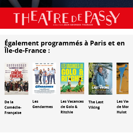
Également programmés à Paris et en
Île-de-France :
Les Vaca
Les
Les Vacances
De la
The Last
de Monsi
Gendarmes
de Golo &
Comédie-
Viking
Hulot
Ritchie
Française