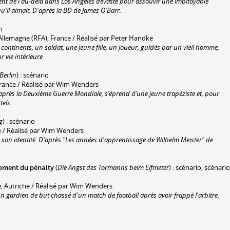
nt de l'au-delà dans Los Angeles dévasté pour assouvir une impitoyable
u'il aimait. D'après la BD de James O'Barr.
n
llemagne (RFA), France / Réalisé par Peter Handke
continents, un soldat, une jeune fille, un joueur, guidés par un vieil homme,
r vie intérieure.
Berlin
) : scénario
rance / Réalisé par Wim Wenders
n après la Deuxième Guerre Mondiale, s’éprend d’une jeune trapéziste et, pour
tels.
g
) : scénario
 / Réalisé par Wim Wenders
 son identité. D'après "Les années d'apprentissage de Wilhelm Meister" de
moment du pénalty
(
Die Angst des Tormanns beim Elfmeter
) : scénario, scénario
 Autriche / Réalisé par Wim Wenders
'un gardien de but chassé d'un match de football après avoir frappé l'arbitre.