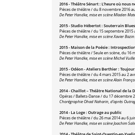
2016 -
Théâtre Sénart
:
L'heure où nous ne
Pièces de théâtre / du 8 novembre 2016 a
De Peter Handke, mise en scène Mladen Mate
2015 -
Studio Hébertot
:
Souterrain Blues
Pièces de théâtre / du 15 septembre 2015 
De Peter Handke, mise en scène Xavier Bazin
2015 -
Maison de la Poésie
:
Introspectio
Pièces de théâtre / Seule en scène, du 16 
De Peter Handke, mise en scène Michel Vuill
2015 -
Odéon - Ateliers Berthier
:
Toujour
Pièces de théâtre / du 4 mars 2015 au 2 avr
De Peter Handke, mise en scène Alain Franç
2014 -
Chaillot – Théâtre National de la 
Opéras / Ballets-Danse / du 17 décembre 
Chorégraphie Ohad Naharin, d’après Outrag
2014 -
La Loge
:
Outrage au public
Pièces de théâtre / du 26 mai 2014 au 6 jui
De Peter Handke, mise en scène Joachim Sali
2014 -
Théâtre de Saint-Quentin-en-Yveli