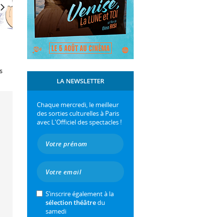
s
LA NEWSLETTER
Chaque mercredi, le meilleur
des sorties culturelles à Paris
avec L'Officiel des spectacles !
S’inscrire également à la
sélection théâtre
du
samedi