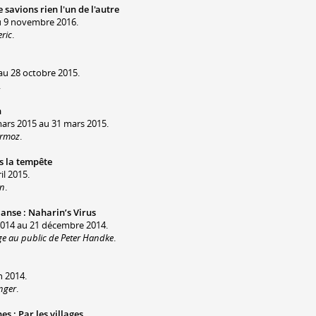
 savions rien l'un de l'autre
u 9 novembre 2016.
ric
.
au 28 octobre 2015.
.
n
mars 2015 au 31 mars 2015.
ermoz
.
s la tempête
il 2015.
on
.
Danse
:
Naharin’s Virus
2014 au 21 décembre 2014.
e au public de Peter Handke
.
n 2014.
nger
.
nes
:
Par les villages