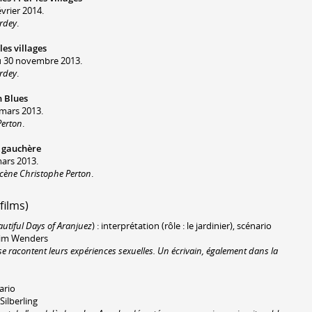
évrier 2014.
ordey
.
les villages
u 30 novembre 2013.
ordey
.
n Blues
 mars 2013.
Perton
.
 gauchère
mars 2013.
scène Christophe Perton
.
films)
autiful Days of Aranjuez
) : interprétation (rôle : le jardinier), scénario
Wim Wenders
 se racontent leurs expériences sexuelles. Un écrivain, également dans la
nario
Silberling