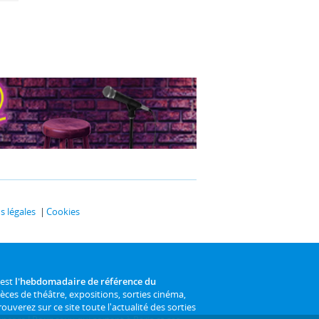
 légales
Cookies
 est
l'hebdomadaire de référence du
ièces de théâtre, expositions, sorties cinéma,
rouverez sur ce site toute l'actualité des sorties