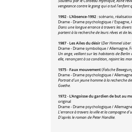
Soutenu par le Corbeau mythique, Ashe revie
vengeance contre le gang qui a tué l'enfant q
1992
-
L'Absence-1992
: scénario, réalisatio
Drame - Drame psychologique / Espagne, A
Dans une longue errance à travers les divers 
partent à la recherche de leurs rêves et de leu
1987
-
Les Ailes du désir
(
Der Himmel über 
Drame - Drame symbolique / Allemagne, F
Un ange, veillant sur les habitants de Berli
elle, renonçant à sa condition, rejoint les mor
1975
-
Faux mouvement
(
Falsche Bewegun
Drame - Drame psychologique / Allemagne
Portrait d'un jeune homme à la recherche de
Goethe.
1972
-
L'Angoisse du gardien de but au 
original
Drame - Drame psychologique / Allemagne,
L'errance à travers la ville et la campagne d
D'après le roman de Peter Handke.