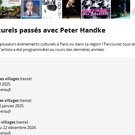
turels passés avec Peter Handke
 plusieurs événements culturels à Paris ou dans sa région ! Parcourez tous le
l'artiste a été programmé(e) au cours des dernières années :
es villages
(texte)
l 2025.
eroufi
.
es villages
(texte)
6 janvier 2025.
eroufi
.
 villages
(texte)
au 22 décembre 2024.
eroufi
.