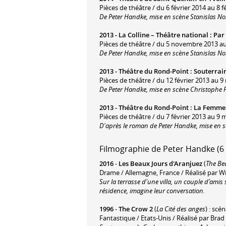
Pièces de théâtre / du 6 février 2014 au 8 f
De Peter Handke, mise en scène Stanislas N
2013 -
La Colline – Théâtre national
:
Par 
Pièces de théâtre / du 5 novembre 2013 a
De Peter Handke, mise en scène Stanislas N
2013 -
Théâtre du Rond-Point
:
Souterrai
Pièces de théâtre / du 12 février 2013 au 9
De Peter Handke, mise en scène Christophe 
2013 -
Théâtre du Rond-Point
:
La Femme
Pièces de théâtre / du 7 février 2013 au 9 
D'après le roman de Peter Handke, mise en 
Filmographie de Peter Handke (6 
2016
-
Les Beaux Jours d'Aranjuez
(
The Be
Drame / Allemagne, France / Réalisé par 
Sur la terrasse d'une villa, un couple d’amis
résidence, imagine leur conversation.
1996
-
The Crow 2
(
La Cité des anges
) : scé
Fantastique / Etats-Unis / Réalisé par Brad 