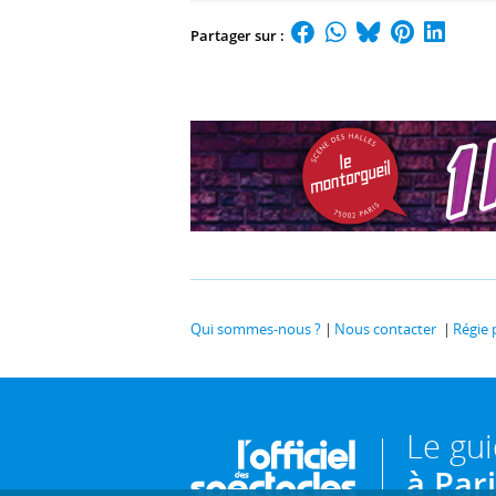
Partager sur :
Qui sommes-nous ?
Nous contacter
Régie 
Le gu
à Par