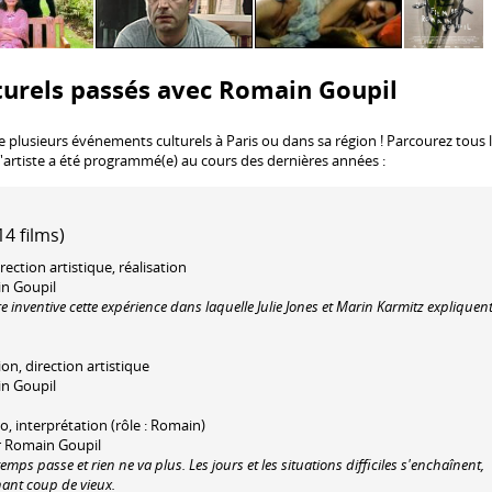
turels passés avec Romain Goupil
e plusieurs événements culturels à Paris ou dans sa région ! Parcourez tous 
l'artiste a été programmé(e) au cours des dernières années :
4 films)
irection artistique, réalisation
in Goupil
 inventive cette expérience dans laquelle Julie Jones et Marin Karmitz expliquen
tion, direction artistique
in Goupil
io, interprétation (rôle : Romain)
r Romain Goupil
s passe et rien ne va plus. Les jours et les situations difficiles s'enchaînent,
ant coup de vieux.