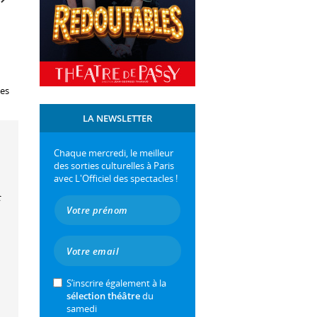
les
LA NEWSLETTER
Chaque mercredi, le meilleur
des sorties culturelles à Paris
avec L'Officiel des spectacles !
t
S’inscrire également à la
sélection théâtre
du
samedi