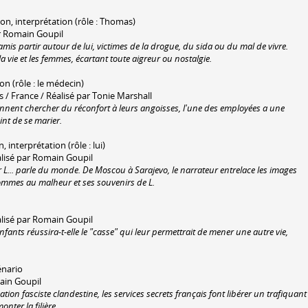
tion, interprétation (rôle : Thomas)
r Romain Goupil
is partir autour de lui, victimes de la drogue, du sida ou du mal de vivre.
a vie et les femmes, écartant toute aigreur ou nostalgie.
ion (rôle : le médecin)
 France / Réalisé par Tonie Marshall
iennent chercher du réconfort à leurs angoisses, l'une des employées a une
nt de se marier.
n, interprétation (rôle : lui)
éalisé par Romain Goupil
L... parle du monde. De Moscou à Sarajevo, le narrateur entrelace les images
mes au malheur et ses souvenirs de L.
alisé par Romain Goupil
fants réussira-t-elle le "casse" qui leur permettrait de mener une autre vie,
énario
main Goupil
n fasciste clandestine, les services secrets français font libérer un trafiquant
nter la filière.