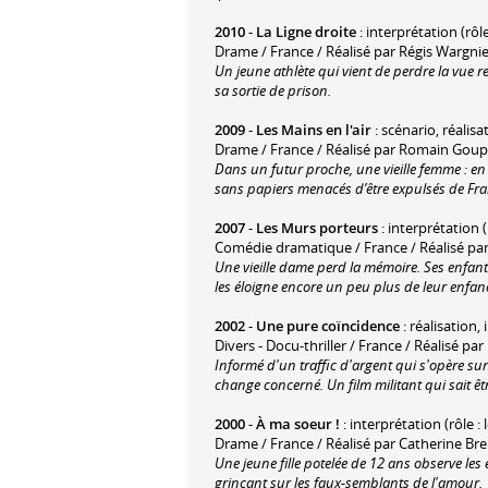
2010
-
La Ligne droite
: interprétation (rôle
Drame / France / Réalisé par Régis Wargni
Un jeune athlète qui vient de perdre la vue 
sa sortie de prison.
2009
-
Les Mains en l'air
: scénario, réalisa
Drame / France / Réalisé par Romain Goupi
Dans un futur proche, une vieille femme : en 
sans papiers menacés d’être expulsés de Fra
2007
-
Les Murs porteurs
: interprétation 
Comédie dramatique / France / Réalisé par 
Une vieille dame perd la mémoire. Ses enfants
les éloigne encore un peu plus de leur enfance
2002
-
Une pure coïncidence
: réalisation,
Divers - Docu-thriller / France / Réalisé p
Informé d'un traffic d'argent qui s'opère s
change concerné. Un film militant qui sait êt
2000
-
À ma soeur !
: interprétation (rôle : 
Drame / France / Réalisé par Catherine Brei
Une jeune fille potelée de 12 ans observe le
grinçant sur les faux-semblants de l'amour.