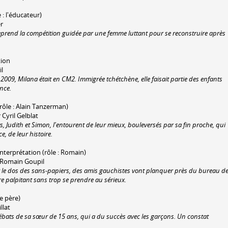
 : l'éducateur)
er
reprend la compétition guidée par une femme luttant pour se reconstruire après
tion
l
2009, Milana était en CM2. Immigrée tchétchène, elle faisait partie des enfants
nce.
(rôle : Alain Tanzerman)
Cyril Gelblat
, Judith et Simon, l'entourent de leur mieux, bouleversés par sa fin proche, qui
, de leur histoire.
 interprétation (rôle : Romain)
ar Romain Goupil
ur le dos des sans-papiers, des amis gauchistes vont planquer près du bureau d
re palpitant sans trop se prendre au sérieux.
le père)
llat
s ébats de sa sœur de 15 ans, qui a du succès avec les garçons. Un constat