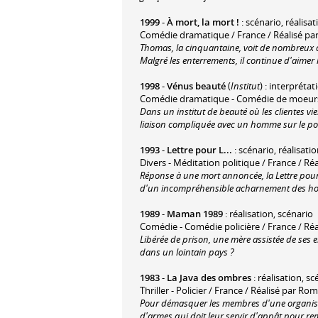
1999
-
À mort, la mort !
: scénario, réalisa
Comédie dramatique / France / Réalisé pa
Thomas, la cinquantaine, voit de nombreux am
Malgré les enterrements, il continue d'aimer l
1998
-
Vénus beauté
(
Institut
) : interprétat
Comédie dramatique - Comédie de moeurs /
Dans un institut de beauté où les clientes v
liaison compliquée avec un homme sur le poi
1993
-
Lettre pour L...
: scénario, réalisatio
Divers - Méditation politique / France / R
Réponse à une mort annoncée, la Lettre pour 
d'un incompréhensible acharnement des hom
1989
-
Maman 1989
: réalisation, scénario
Comédie - Comédie policière / France / Ré
Libérée de prison, une mère assistée de ses en
dans un lointain pays ?
1983
-
La Java des ombres
: réalisation, sc
Thriller - Policier / France / Réalisé par Ro
Pour démasquer les membres d'une organisatio
d'armes qui doit leur servir d'appât pour remo