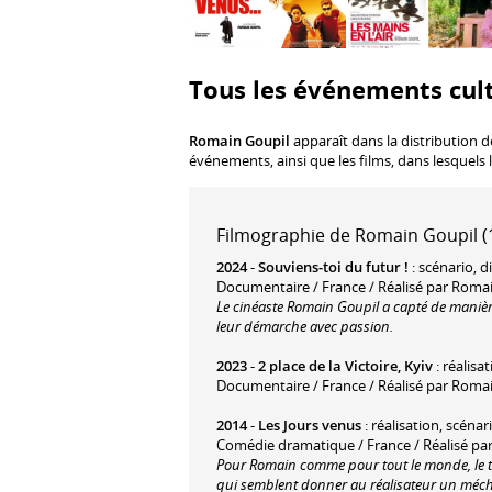
Tous les événements cul
Romain Goupil
apparaît dans la distribution d
événements, ainsi que les films, dans lesquels 
Filmographie de Romain Goupil (1
2024
-
Souviens-toi du futur !
: scénario, d
Documentaire / France / Réalisé par Roma
Le cinéaste Romain Goupil a capté de manière
leur démarche avec passion.
2023
-
2 place de la Victoire, Kyiv
: réalisa
Documentaire / France / Réalisé par Roma
2014
-
Les Jours venus
: réalisation, scénar
Comédie dramatique / France / Réalisé pa
Pour Romain comme pour tout le monde, le temp
qui semblent donner au réalisateur un méch