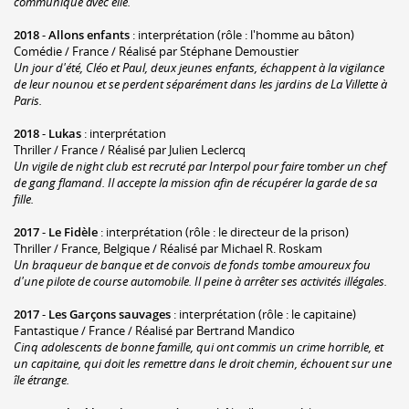
communique avec elle.
2018
-
Allons enfants
: interprétation (rôle : l'homme au bâton)
Comédie / France / Réalisé par Stéphane Demoustier
Un jour d'été, Cléo et Paul, deux jeunes enfants, échappent à la vigilance
de leur nounou et se perdent séparément dans les jardins de La Villette à
Paris.
2018
-
Lukas
: interprétation
Thriller / France / Réalisé par Julien Leclercq
Un vigile de night club est recruté par Interpol pour faire tomber un chef
de gang flamand. Il accepte la mission afin de récupérer la garde de sa
fille.
2017
-
Le Fidèle
: interprétation (rôle : le directeur de la prison)
Thriller / France, Belgique / Réalisé par Michael R. Roskam
Un braqueur de banque et de convois de fonds tombe amoureux fou
d'une pilote de course automobile. Il peine à arrêter ses activités illégales.
2017
-
Les Garçons sauvages
: interprétation (rôle : le capitaine)
Fantastique / France / Réalisé par Bertrand Mandico
Cinq adolescents de bonne famille, qui ont commis un crime horrible, et
un capitaine, qui doit les remettre dans le droit chemin, échouent sur une
île étrange.