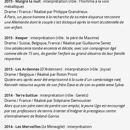
2015
-
Malgré la nuit
: interprétation (rôle : l'homme à la voix
métallique)
Drame / France / Réalisé par Philippe Grandrieux
À Paris, un jeune homme à la recherche de sa mère disparue rencontre
une Allemande dont le couple s'est disloqué après la mort accidentelle de
son enfant.
2015
-
Keeper
: interprétation (rôle : le père de Maxime)
Drame / Suisse, Belgique, France / Réalisé par Guillaume Senez
Une adolescente tombe enceinte et décide, avec son compagnon âgé
comme elle de 15 ans, de garder l'enfant au grand désarroi de leur famille
respective.
2015
-
Les Ardennes
(
D'Ardennen
) : interprétation (rôle : Joyce)
Drame / Belgique / Réalisé par Robin Pront
Quatre ans après avoir été emprisonné à la suite d'un cambriolage raté,
Kenneth retourne auprès de son frère Dave et de son ex-petite amie Sylvie.
2014
-
Terre battue
: interprétation (rôle : Gerets)
Drame / France / Réalisé par Stéphane Demoustier
Alors que son père vient de perdre son emploi, le jeune Ugo est encouragé
par ses professeurs de tennis à tenter d’intégrer le prestigieux centre
d’entraînement de Roland-Garros.
2014
-
Les Merveilles
(
Le Meraviglie
) : interprétation