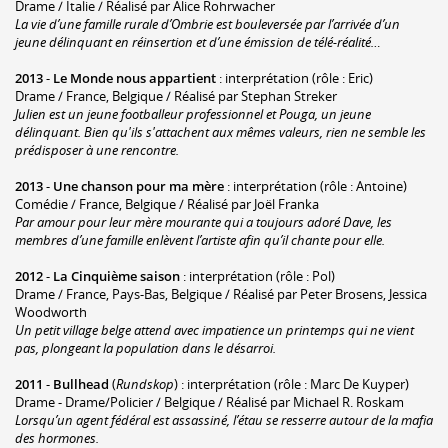
Drame / Italie / Réalisé par Alice Rohrwacher
La vie d’une famille rurale d’Ombrie est bouleversée par l’arrivée d’un
jeune délinquant en réinsertion et d’une émission de télé-réalité…
2013
-
Le Monde nous appartient
: interprétation (rôle : Eric)
Drame / France, Belgique / Réalisé par Stephan Streker
Julien est un jeune footballeur professionnel et Pouga, un jeune
délinquant. Bien qu'ils s'attachent aux mêmes valeurs, rien ne semble les
prédisposer à une rencontre.
2013
-
Une chanson pour ma mère
: interprétation (rôle : Antoine)
Comédie / France, Belgique / Réalisé par Joël Franka
Par amour pour leur mère mourante qui a toujours adoré Dave, les
membres d’une famille enlèvent l’artiste afin qu’il chante pour elle.
2012
-
La Cinquième saison
: interprétation (rôle : Pol)
Drame / France, Pays-Bas, Belgique / Réalisé par Peter Brosens, Jessica
Woodworth
Un petit village belge attend avec impatience un printemps qui ne vient
pas, plongeant la population dans le désarroi.
2011
-
Bullhead
(
Rundskop
) : interprétation (rôle : Marc De Kuyper)
Drame - Drame/Policier / Belgique / Réalisé par Michael R. Roskam
Lorsqu’un agent fédéral est assassiné, l’étau se resserre autour de la mafia
des hormones.