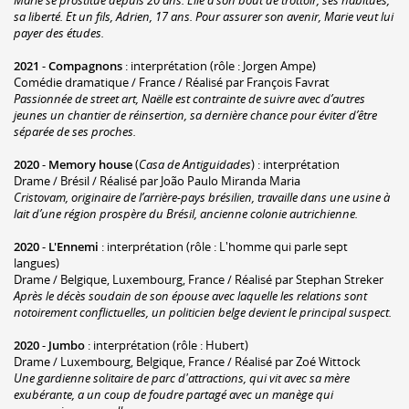
sa liberté. Et un fils, Adrien, 17 ans. Pour assurer son avenir, Marie veut lui
payer des études.
2021
-
Compagnons
: interprétation (rôle : Jorgen Ampe)
Comédie dramatique / France / Réalisé par François Favrat
Passionnée de street art, Naëlle est contrainte de suivre avec d’autres
jeunes un chantier de réinsertion, sa dernière chance pour éviter d’être
séparée de ses proches.
2020
-
Memory house
(
Casa de Antiguidades
) : interprétation
Drame / Brésil / Réalisé par João Paulo Miranda Maria
Cristovam, originaire de l’arrière-pays brésilien, travaille dans une usine à
lait d’une région prospère du Brésil, ancienne colonie autrichienne.
2020
-
L'Ennemi
: interprétation (rôle : L'homme qui parle sept
langues)
Drame / Belgique, Luxembourg, France / Réalisé par Stephan Streker
Après le décès soudain de son épouse avec laquelle les relations sont
notoirement conflictuelles, un politicien belge devient le principal suspect.
2020
-
Jumbo
: interprétation (rôle : Hubert)
Drame / Luxembourg, Belgique, France / Réalisé par Zoé Wittock
Une gardienne solitaire de parc d'attractions, qui vit avec sa mère
exubérante, a un coup de foudre partagé avec un manège qui