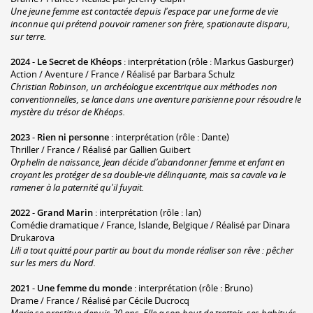
Une jeune femme est contactée depuis l'espace par une forme de vie
inconnue qui prétend pouvoir ramener son frère, spationaute disparu,
sur terre.
2024
-
Le Secret de Khéops
: interprétation (rôle : Markus Gasburger)
Action / Aventure / France / Réalisé par Barbara Schulz
Christian Robinson, un archéologue excentrique aux méthodes non
conventionnelles, se lance dans une aventure parisienne pour résoudre le
mystère du trésor de Khéops.
2023
-
Rien ni personne
: interprétation (rôle : Dante)
Thriller / France / Réalisé par Gallien Guibert
Orphelin de naissance, Jean décide d’abandonner femme et enfant en
croyant les protéger de sa double-vie délinquante, mais sa cavale va le
ramener à la paternité qu'il fuyait.
2022
-
Grand Marin
: interprétation (rôle : Ian)
Comédie dramatique / France, Islande, Belgique / Réalisé par Dinara
Drukarova
Lili a tout quitté pour partir au bout du monde réaliser son rêve : pêcher
sur les mers du Nord.
2021
-
Une femme du monde
: interprétation (rôle : Bruno)
Drame / France / Réalisé par Cécile Ducrocq
Marie se prostitue depuis 20 ans. Elle a son bout de trottoir, ses habitués,