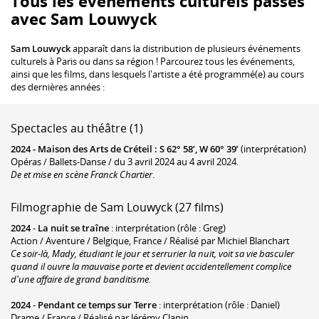
Tous les événements culturels passés
avec Sam Louwyck
Sam Louwyck
apparaît dans la distribution de plusieurs événements
culturels à Paris ou dans sa région ! Parcourez tous les événements,
ainsi que les films, dans lesquels l'artiste a été programmé(e) au cours
des dernières années :
Spectacles au théâtre (1)
2024 -
Maison des Arts de Créteil
:
S 62° 58’, W 60° 39’
(interprétation)
Opéras / Ballets-Danse / du 3 avril 2024 au 4 avril 2024.
De et mise en scène Franck Chartier
.
Filmographie de Sam Louwyck (27 films)
2024
-
La nuit se traîne
: interprétation (rôle : Greg)
Action / Aventure / Belgique, France / Réalisé par Michiel Blanchart
Ce soir-là, Mady, étudiant le jour et serrurier la nuit, voit sa vie basculer
quand il ouvre la mauvaise porte et devient accidentellement complice
d'une affaire de grand banditisme.
2024
-
Pendant ce temps sur Terre
: interprétation (rôle : Daniel)
Drame / France / Réalisé par Jérémy Clapin