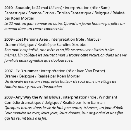
2010
-
Soudain, le 22 mai
(
22 mei
) : interprétation (rôle : Sam)
Fantastique / Science-Fiction - Thriller/Fantastique / Belgique / Réalisé
par Koen Mortier
Le 22 mai, un jour comme un autre. Quand un jeune homme perpètre un
attentat dans un centre commercial.
2009
-
Lost Persons Area
: interprétation (rôle : Marcus)
Drame / Belgique / Réalisé par Caroline Strubbe
Son mari hospitalisé, une mère et sa fille se retrouvent livrées à elles-
mêmes. Un collègue les soutient mais il trouve cette incursion dans une vie
familiale aussi agréable que douloureuse.
2007
-
Ex Drummer
: interprétation (rôle : Ivan Van Dorpe)
Drame / Belgique / Réalisé par Koen Mortier
Un écrivain de renom s’improvise batteur de rock dans un village de
Flandre pour y trouver l’inspiration.
2003
-
Any Way the Wind Blows
: interprétation (rôle : Windman)
Comédie dramatique / Belgique / Réalisé par Tom Barman
Quelques heures dans la vie de huit personnes, à Anvers, un jour d'Août.
Leur manière de vivre, leurs joies, leurs doutes, leur originalité et une fête
qui les réunit tous à la fin.