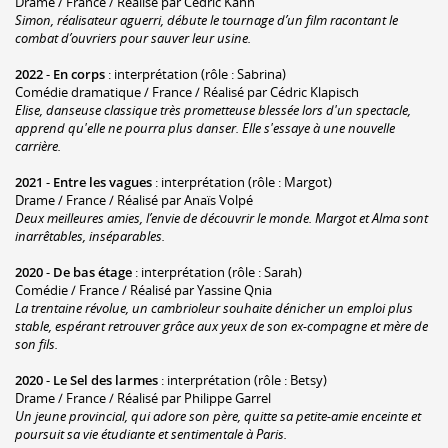
Drame / France / Réalisé par Cédric Kahn
Simon, réalisateur aguerri, débute le tournage d’un film racontant le
combat d’ouvriers pour sauver leur usine.
2022
-
En corps
: interprétation (rôle : Sabrina)
Comédie dramatique / France / Réalisé par Cédric Klapisch
Elise, danseuse classique très prometteuse blessée lors d'un spectacle,
apprend qu'elle ne pourra plus danser. Elle s'essaye à une nouvelle
carrière.
2021
-
Entre les vagues
: interprétation (rôle : Margot)
Drame / France / Réalisé par Anaïs Volpé
Deux meilleures amies, l’envie de découvrir le monde. Margot et Alma sont
inarrêtables, inséparables.
2020
-
De bas étage
: interprétation (rôle : Sarah)
Comédie / France / Réalisé par Yassine Qnia
La trentaine révolue, un cambrioleur souhaite dénicher un emploi plus
stable, espérant retrouver grâce aux yeux de son ex-compagne et mère de
son fils.
2020
-
Le Sel des larmes
: interprétation (rôle : Betsy)
Drame / France / Réalisé par Philippe Garrel
Un jeune provincial, qui adore son père, quitte sa petite-amie enceinte et
poursuit sa vie étudiante et sentimentale à Paris.