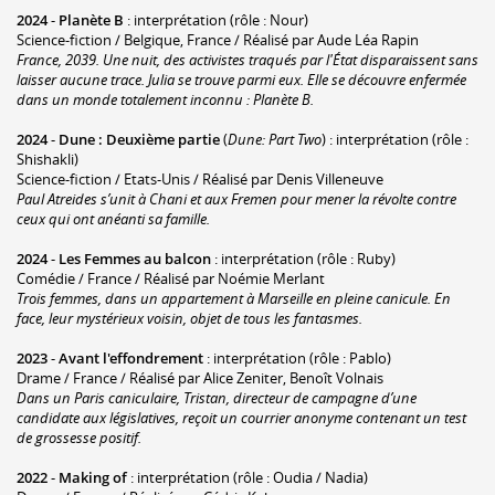
2024
-
Planète B
: interprétation (rôle : Nour)
Science-fiction / Belgique, France / Réalisé par Aude Léa Rapin
France, 2039. Une nuit, des activistes traqués par l'État disparaissent sans
laisser aucune trace. Julia se trouve parmi eux. Elle se découvre enfermée
dans un monde totalement inconnu : Planète B.
2024
-
Dune : Deuxième partie
(
Dune: Part Two
) : interprétation (rôle :
Shishakli)
Science-fiction / Etats-Unis / Réalisé par Denis Villeneuve
Paul Atreides s’unit à Chani et aux Fremen pour mener la révolte contre
ceux qui ont anéanti sa famille.
2024
-
Les Femmes au balcon
: interprétation (rôle : Ruby)
Comédie / France / Réalisé par Noémie Merlant
Trois femmes, dans un appartement à Marseille en pleine canicule. En
face, leur mystérieux voisin, objet de tous les fantasmes.
2023
-
Avant l'effondrement
: interprétation (rôle : Pablo)
Drame / France / Réalisé par Alice Zeniter, Benoît Volnais
Dans un Paris caniculaire, Tristan, directeur de campagne d’une
candidate aux législatives, reçoit un courrier anonyme contenant un test
de grossesse positif.
2022
-
Making of
: interprétation (rôle : Oudia / Nadia)