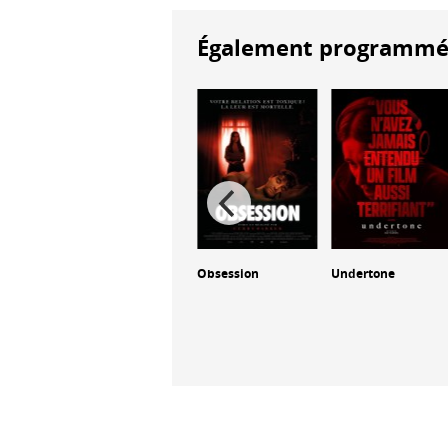
Également programmés à
tard :
Obsession
Undertone
Exit 8
des