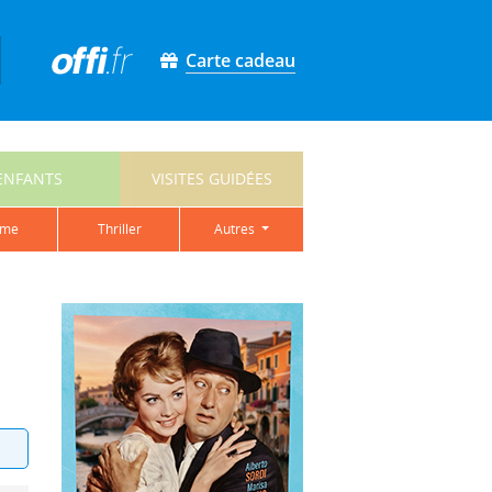
Carte cadeau
ENFANTS
VISITES GUIDÉES
ame
thriller
autres