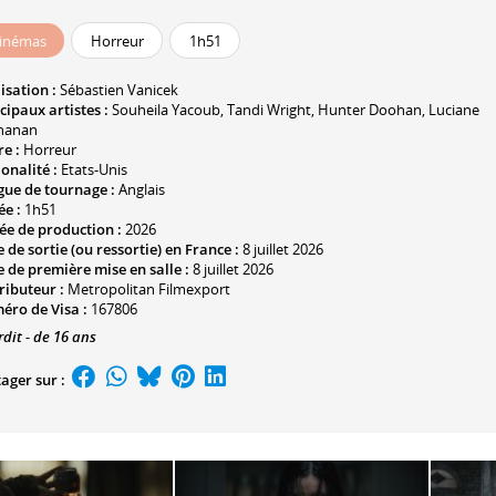
inémas
Horreur
1h51
isation :
Sébastien Vanicek
cipaux artistes :
Souheila Yacoub
,
Tandi Wright
,
Hunter Doohan
,
Luciane
hanan
e :
Horreur
onalité :
Etats-Unis
gue de tournage :
Anglais
ée :
1h51
ée de production :
2026
 de sortie (ou ressortie) en France :
8 juillet 2026
 de première mise en salle :
8 juillet 2026
ributeur :
Metropolitan Filmexport
éro de Visa :
167806
rdit - de 16 ans
ager sur :