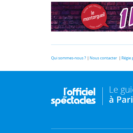
Qui sommes-nous ?
Nous contacter
Régie 
Le gu
à Par