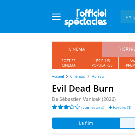
Panneau de gestion des cookies
CINÉMA
THÉÂTR
SORTIES
LES PLUS
AV
CINÉMA
POPULAIRES
PREM
Accueil
Cinémas
Horreur
Evil Dead Burn
De
Sébastien Vanicek
(2026)
(voir les avis)
Favoris (
1
)
Le film