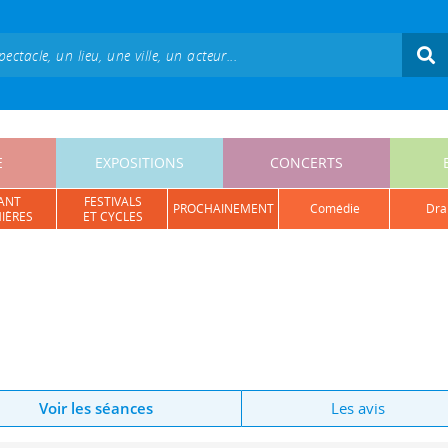
E
EXPOSITIONS
CONCERTS
ANT
FESTIVALS
PROCHAINEMENT
comédie
dr
IÈRES
ET CYCLES
Voir les séances
Les avis