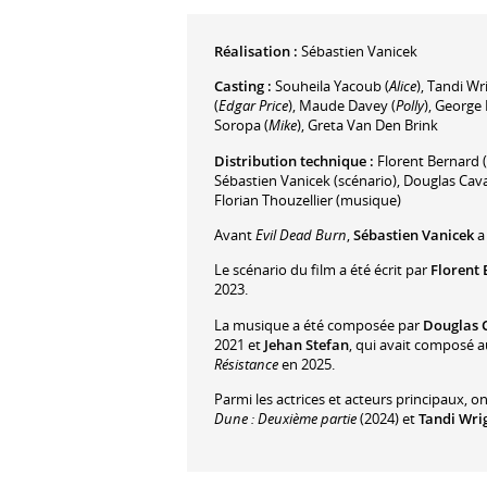
Réalisation :
Sébastien Vanicek
Casting :
Souheila Yacoub
(
Alice
)
,
Tandi Wr
(
Edgar Price
)
,
Maude Davey
(
Polly
)
,
George 
Soropa
(
Mike
)
,
Greta Van Den Brink
Distribution technique :
Florent Bernard
(
Sébastien Vanicek
(scénario)
,
Douglas Cav
Florian Thouzellier
(musique)
Avant
Evil Dead Burn
,
Sébastien Vanicek
a 
Le scénario du film a été écrit par
Florent
2023.
La musique a été composée par
Douglas 
2021 et
Jehan Stefan
, qui avait composé 
Résistance
en 2025.
Parmi les actrices et acteurs principaux, o
Dune : Deuxième partie
(2024) et
Tandi Wri