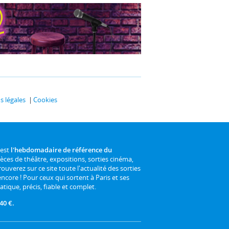
 légales
Cookies
 est
l'hebdomadaire de référence du
ièces de théâtre, expositions, sorties cinéma,
rouverez sur ce site toute l'actualité des sorties
 encore ! Pour ceux qui sortent à Paris et ses
atique, précis, fiable et complet.
40 €.