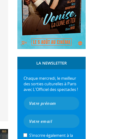
LA NEWSLETTER
Chaque mercredi, le meilleur
des sorties culturelles à Paris
avec L'Officiel des spectacles !
S’inscrire également à la