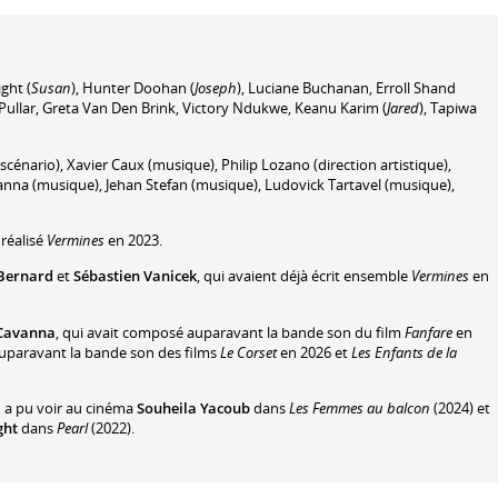
ight
(
Susan
)
,
Hunter Doohan
(
Joseph
)
,
Luciane Buchanan
,
Erroll Shand
Pullar
,
Greta Van Den Brink
,
Victory Ndukwe
,
Keanu Karim
(
Jared
)
,
Tapiwa
scénario)
,
Xavier Caux
(musique)
,
Philip Lozano
(direction artistique)
,
anna
(musique)
,
Jehan Stefan
(musique)
,
Ludovick Tartavel
(musique)
,
réalisé
Vermines
en 2023.
 Bernard
et
Sébastien Vanicek
, qui avaient déjà écrit ensemble
Vermines
en
Cavanna
, qui avait composé auparavant la bande son du film
Fanfare
en
auparavant la bande son des films
Le Corset
en 2026 et
Les Enfants de la
n a pu voir au cinéma
Souheila Yacoub
dans
Les Femmes au balcon
(2024) et
ght
dans
Pearl
(2022).