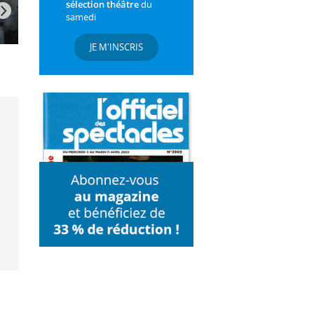
sélection théâtre
du
samedi
JE M'INSCRIS