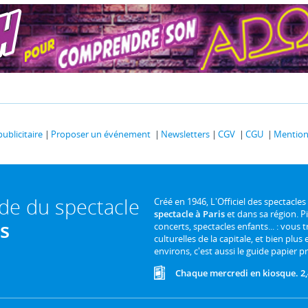
publicitaire
Proposer un événement
Newsletters
CGV
CGU
Mentions
ide du spectacle
Créé en 1946, L'Officiel des spectacles
spectacle à Paris
et dans sa région. P
is
concerts, spectacles enfants... : vous t
culturelles de la capitale, et bien plus
environs, c'est aussi le guide papier pr
Chaque mercredi en kiosque. 2,