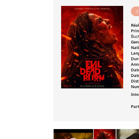
C
Réal
Prin
Buc
Genr
Nati
Lan
Dur
Ann
Date
Date
Dist
Num
Inte
Part