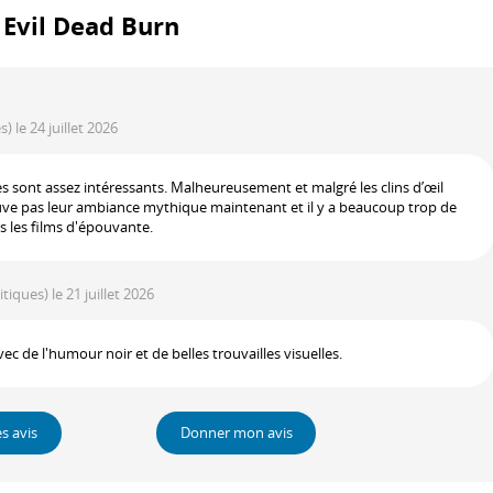
: Evil Dead Burn
es)
le 24 juillet 2026
s sont assez intéressants. Malheureusement et malgré les clins d’œil
uve pas leur ambiance mythique maintenant et il y a beaucoup trop de
s les films d'épouvante.
ritiques)
le 21 juillet 2026
ec de l'humour noir et de belles trouvailles visuelles.
es avis
Donner mon avis