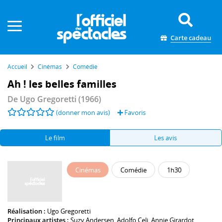
Panneau de gestion des cookies
Carte cadeau
Accueil
Cinémas
Comédie
Ah ! les belles familles
De
Ugo Gregoretti
(1966)
(donner mon avis)
Favoris
Le film
Les avis
Cinémas
Comédie
1h30
Réalisation :
Ugo Gregoretti
Principaux artistes :
Suzy Andersen
,
Adolfo Celi
,
Annie Girardot
,