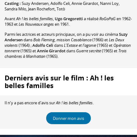
Casting :
Suzy Andersen
,
Adolfo Celi
,
Annie Girardot
,
Nanni Loy
,
Sandra Milo
,
Jean Rochefort
,
Totò
Avant
Ah ! les belles familles
,
Ugo Gregoretti
a réalisé
RoGoPaG
en 1962-
1963 et
Les Nouveaux anges
en 1961.
Parmi les actrices et acteurs principaux, on a pu voir au cinéma
Suzy
Andersen
dans
Bob Fleming, mission Casablanca
(1966) et
Les Deux
violents
(1964) ;
Adolfo Celi
dans
L'Extase et l'agonie
(1965) et
Opération
tonnerre
(1965) et
Annie Girardot
dans
Guerre secrète
(1965) et
Trois
chambres à Manhattan
(1965).
Derniers avis sur le film : Ah ! les
belles familles
Il n'y a pas encore d'avis sur
Ah ! les belles familles
.
Donner mon avis