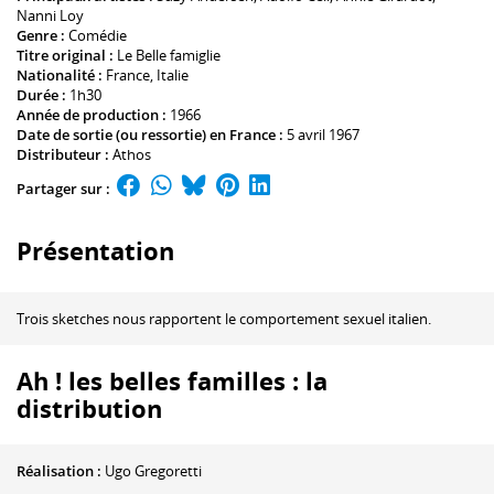
Nanni Loy
Genre :
Comédie
Titre original :
Le Belle famiglie
Nationalité :
France, Italie
Durée :
1h30
Année de production :
1966
Date de sortie (ou ressortie) en France :
5 avril 1967
Distributeur :
Athos
Partager sur :
Présentation
Trois sketches nous rapportent le comportement sexuel italien.
Ah ! les belles familles : la
distribution
Réalisation :
Ugo Gregoretti