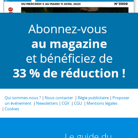
Qui sommes-nous ?
Nous contacter
Régie publicitaire
Proposer
un événement
Newsletters
CGV
CGU
Mentions légales
Cookies
Le guide du