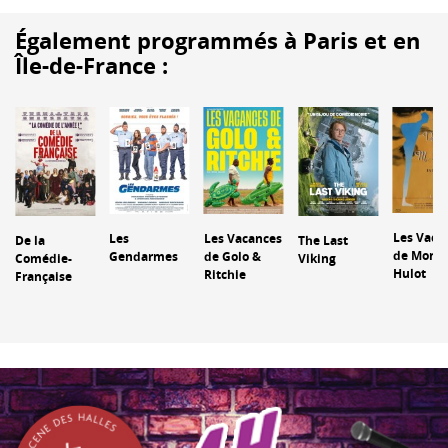
Également programmés à Paris et en
Île-de-France :
Les Vaca
Les
Les Vacances
De la
The Last
de Monsi
Gendarmes
de Golo &
Comédie-
Viking
Hulot
Ritchie
Française