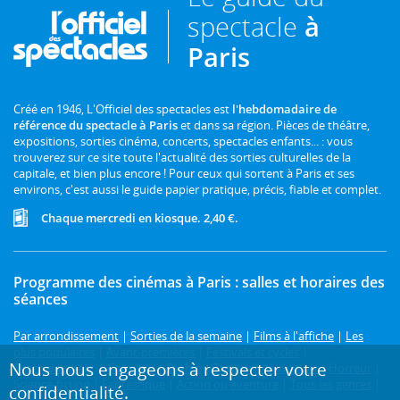
spectacle
à
Paris
Créé en 1946, L'Officiel des spectacles est
l'hebdomadaire de
référence du spectacle à Paris
et dans sa région. Pièces de théâtre,
expositions, sorties cinéma, concerts, spectacles enfants... : vous
trouverez sur ce site toute l'actualité des sorties culturelles de la
capitale, et bien plus encore ! Pour ceux qui sortent à Paris et ses
environs, c'est aussi le guide papier pratique, précis, fiable et complet.
Chaque mercredi en kiosque. 2,40 €.
Programme des cinémas à Paris : salles et horaires des
séances
Par arrondissement
|
Sorties de la semaine
|
Films à l'affiche
|
Les
plus populaires
|
Avant-premières
|
Festivals et cycles
|
Nous nous engageons à respecter votre
Prochainement
|
Comédie
|
Drame
|
Thriller
|
Animation
|
Horreur
|
Science-fiction
|
Fantastique
|
Action ou aventure
|
Tous les genres
|
confidentialité.
3D